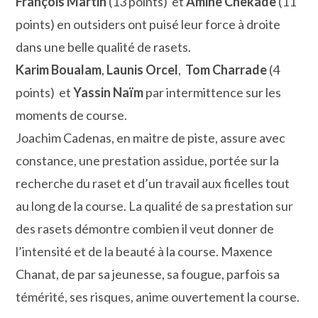
François Martin
(13 points) et
Amine Chekade
(11
points) en outsiders ont puisé leur force à droite
dans une belle qualité de rasets.
Karim Boualam
,
Launis Orcel
,
Tom Charrade
(4
points) et
Yassin Naïm
par intermittence sur les
moments de course.
Joachim Cadenas, en maitre de piste, assure avec
constance, une prestation assidue, portée sur la
recherche du raset et d’un travail aux ficelles tout
au long de la course. La qualité de sa prestation sur
des rasets démontre combien il veut donner de
l’intensité et de la beauté à la course. Maxence
Chanat, de par sa jeunesse, sa fougue, parfois sa
témérité, ses risques, anime ouvertement la course.