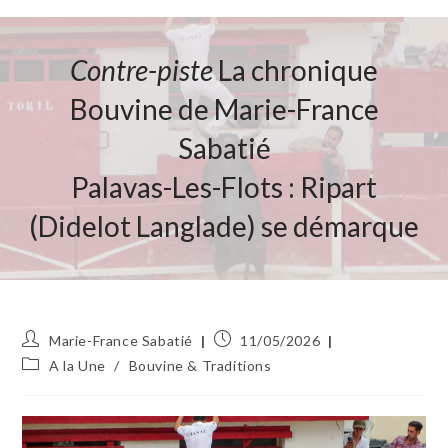
Contre-piste
La chronique
Bouvine de Marie-France
Sabatié
Palavas-Les-Flots : Ripart
(Didelot Langlade) se démarque
Auteur/autrice
Publication
Marie-France Sabatié
11/05/2026
de
publiée :
Post
A la Une
/
Bouvine & Traditions
la
category:
publication :