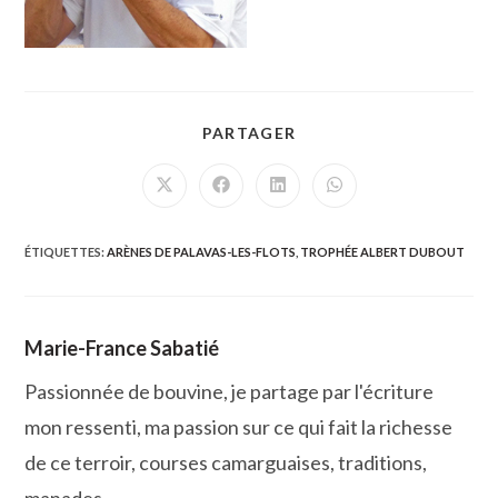
PARTAGER
PARTAGER
CE
CONTENU
Ouvrir
Ouvrir
Ouvrir
Ouvrir
dans
dans
dans
dans
une
une
une
une
autre
autre
autre
autre
fenêtre
fenêtre
fenêtre
fenêtre
ÉTIQUETTES
:
ARÈNES DE PALAVAS-LES-FLOTS
,
TROPHÉE ALBERT DUBOUT
Marie-France Sabatié
Passionnée de bouvine, je partage par l'écriture
mon ressenti, ma passion sur ce qui fait la richesse
de ce terroir, courses camarguaises, traditions,