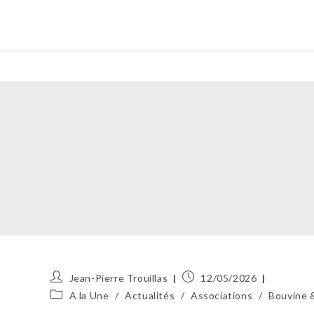
Auteur/autrice
Publication
Jean-Pierre Trouillas
12/05/2026
de
publiée :
Post
A la Une
/
Actualités
/
Associations
/
Bouvine &
la
category: