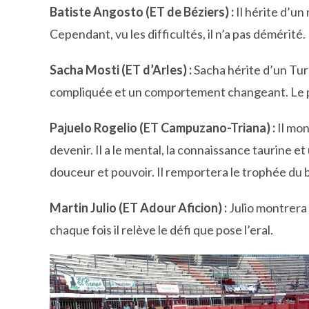
Batiste Angosto (ET de Béziers) :
Il hérite d’un
Cependant, vu les difficultés, il n’a pas démérité.
Sacha Mosti (ET d’Arles) :
Sacha hérite d’un Tu
compliquée et un comportement changeant. Le p
Pajuelo Rogelio (ET Campuzano-Triana) :
Il mon
devenir. Il a le mental, la connaissance taurine et
douceur et pouvoir. Il remportera le trophée du 
Martin Julio (ET Adour Aficion) :
Julio montrera 
chaque fois il relève le défi que pose l’eral.