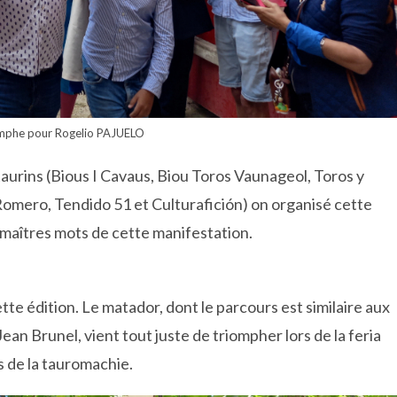
omphe pour Rogelio PAJUELO
aurins (Bious I Cavaus, Biou Toros Vaunageol, Toros y
Romero, Tendido 51 et Culturafición) on organisé cette
s maîtres mots de cette manifestation.
ette édition. Le matador, dont le parcours est similaire aux
Jean Brunel, vient tout juste de triompher lors de la feria
s de la tauromachie.