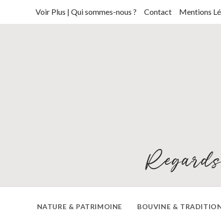
Skip
Voir Plus | Qui sommes-nous ?
Contact
Mentions Lé
to
content
Regards
NATURE & PATRIMOINE
BOUVINE & TRADITIO