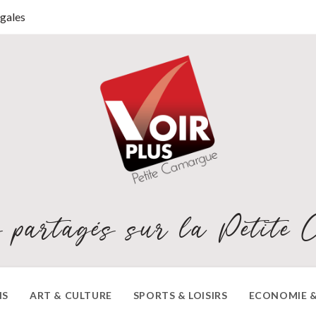
gales
 partagés sur la Petite 
NS
ART & CULTURE
SPORTS & LOISIRS
ECONOMIE &