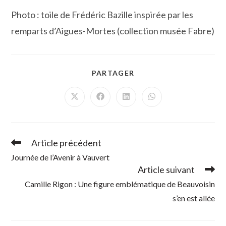
Photo : toile de Frédéric Bazille inspirée par les
remparts d’Aigues-Mortes (collection musée Fabre)
PARTAGER
PARTAGER
CE
CONTENU
Ouvrir
Ouvrir
Ouvrir
Ouvrir
dans
dans
dans
dans
une
une
une
une
autre
autre
autre
autre
fenêtre
fenêtre
fenêtre
fenêtre
Article précédent
Read
more
Journée de l’Avenir à Vauvert
articles
Article suivant
Camille Rigon : Une figure emblématique de Beauvoisin
s’en est allée