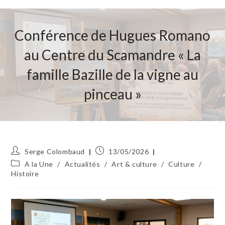
Conférence de Hugues Romano
au Centre du Scamandre « La
famille Bazille de la vigne au
pinceau »
Auteur/autrice
Publication
Serge Colombaud
13/05/2026
de
publiée :
Post
A la Une
/
Actualités
/
Art & culture
/
Culture
/
la
category:
Histoire
publication :