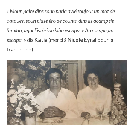
« Moun paire dins soun parla avié toujour un mot de
patoues, soun plasé èro de counta dins lis acamp de
famiho, aquel’istòri de biòu escapa: « An escapa,an
escapa. »
dis
Katia
(merci à
Nicole Eyral
pour la
traduction)