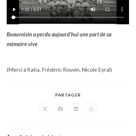
Beauvoisin a perdu aujourd’hui une part de sa
mémoire vive
(Merci à Katia, Frédéric Rouvin, Nicole Eyral)
PARTAGER
PARTAGER
CE
CONTENU
Ouvrir
Ouvrir
Ouvrir
Ouvrir
dans
dans
dans
dans
une
une
une
une
autre
autre
autre
autre
fenêtre
fenêtre
fenêtre
fenêtre