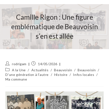
Camille Rigon : Une figure
emblématique de Beauvoisin
s’en est allée
Auteur/autrice
Publication
rodrigam
14/05/2026
de
publiée :
Post
A la Une
/
Actualités
/
Beauvoisin
/
Beauvoisin
/
la
category:
D'une génération à l'autre
/
Histoire
/
Infos locales
/
publication :
Ma commune