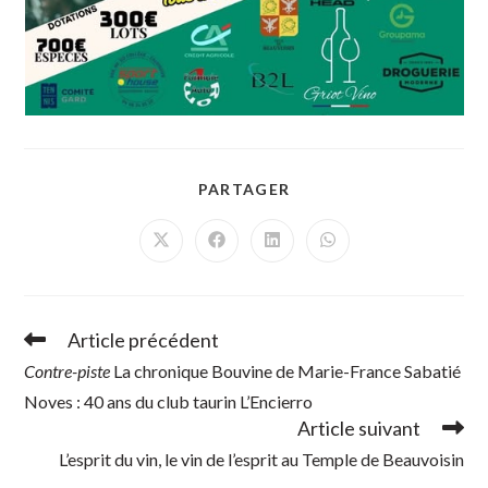
PARTAGER
PARTAGER
CE
CONTENU
Ouvrir
Ouvrir
Ouvrir
Ouvrir
dans
dans
dans
dans
une
une
une
une
autre
autre
autre
autre
fenêtre
fenêtre
fenêtre
fenêtre
Article précédent
Read
more
Contre-piste
La chronique Bouvine de Marie-France Sabatié
articles
Noves : 40 ans du club taurin L’Encierro
Article suivant
L’esprit du vin, le vin de l’esprit au Temple de Beauvoisin