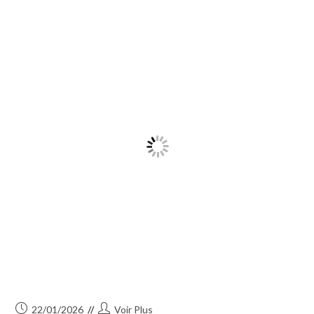
Au-
Continuer La Lecture
Delà
Des
Apparences
Une
Exposition
Haute
En
Couleur
!
Publication
Auteur/autrice
22/01/2026
Voir Plus