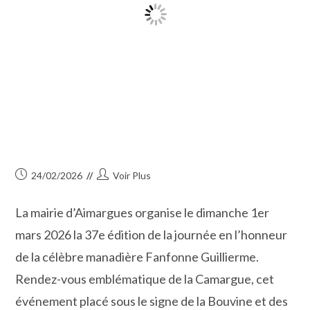
Publication
Auteur/autrice
24/02/2026
Voir Plus
publiée :
de
la
La mairie d’Aimargues organise le dimanche 1er
publication :
mars 2026 la 37e édition de la journée en l’honneur
de la célèbre manadière Fanfonne Guillierme.
Rendez-vous emblématique de la Camargue, cet
événement placé sous le signe de la Bouvine et des