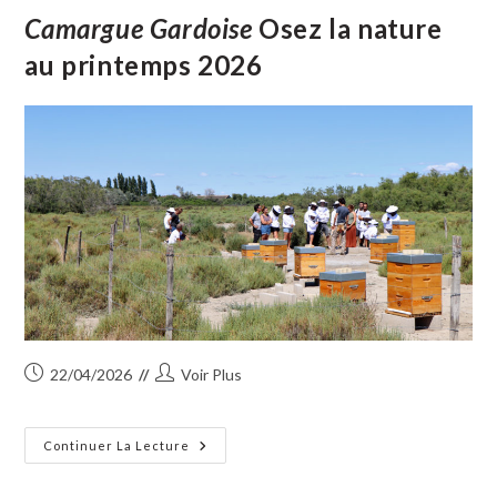
En
Piste
Camargue Gardoise
Osez la nature
À
Vauvert
au printemps 2026
Publication
Auteur/autrice
22/04/2026
Voir Plus
publiée :
de
la
publication :
Camargue
Continuer La Lecture
Gardoise
Osez
La