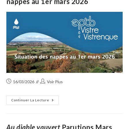
nappes au 1er mars 2026
Publication
Auteur/autrice
16/03/2026
Voir Plus
publiée :
de
la
publication :
Vistre
Continuer La Lecture
Vistrenque
:
La
Situation
Des
Nappes
Au diable vauvert
Parutions Mars
Au