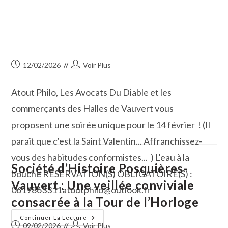
Publication
Auteur/autrice
12/02/2026
Voir Plus
publiée :
de
la
Atout Philo, Les Avocats Du Diable et les
publication :
commerçants des Halles de Vauvert vous
proposent une soirée unique pour le 14 février ! (Il
paraît que c'est la Saint Valentin... Affranchissez-
vous des habitudes conformistes... ) L'eau à la
Société d’Histoire Posquières-
bouche RESERVATION(S) OBLIGATOIRE(S) :
Vauvert : Une veillée conviviale
0619863311atoutphilo@outlook.fr
consacrée à la Tour de l’Horloge
Saint
Continuer La Lecture
Valentin
Publication
Auteur/autrice
09/02/2026
Voir Plus