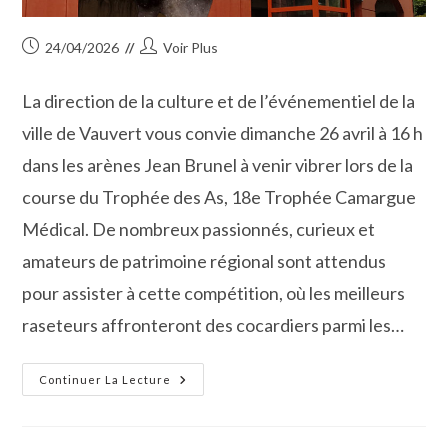
Publication
Auteur/autrice
24/04/2026
Voir Plus
publiée :
de
la
La direction de la culture et de l’événementiel de la
publication :
ville de Vauvert vous convie dimanche 26 avril à 16 h
dans les arènes Jean Brunel à venir vibrer lors de la
course du Trophée des As, 18e Trophée Camargue
Médical. De nombreux passionnés, curieux et
amateurs de patrimoine régional sont attendus
pour assister à cette compétition, où les meilleurs
raseteurs affronteront des cocardiers parmi les…
Le
Continuer La Lecture
Trophée
Des
As
Entre