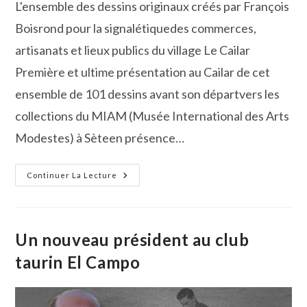
L'ensemble des dessins originaux créés par François
Boisrond pour la signalétiquedes commerces,
artisanats et lieux publics du village Le Cailar
Première et ultime présentation au Cailar de cet
ensemble de 101 dessins avant son départvers les
collections du MIAM (Musée International des Arts
Modestes) à Sèteen présence…
Du
Continuer La Lecture
Cailar
À
Sète
:
François
Boisrond
Un nouveau président au club
Signale
taurin El Campo