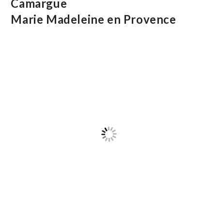
Camargue
La
Tour
Marie Madeleine en Provence
De
L’Horloge