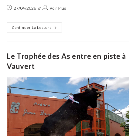
Publication
Auteur/autrice
27/04/2026
Voir Plus
publiée :
de
la
publication :
Vendredi
Continuer La Lecture
1er
Mai
:
Marché
Provençal
De
Le Trophée des As entre en piste à
Sian
D’Aqui
Vauvert