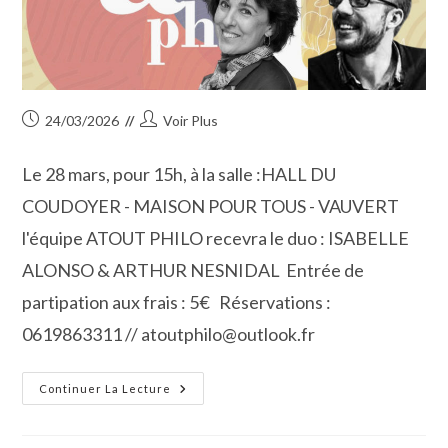
Publication
Auteur/autrice
24/03/2026
Voir Plus
publiée :
de
la
Le 28 mars, pour 15h, à la salle :HALL DU
publication :
COUDOYER - MAISON POUR TOUS - VAUVERT
l'équipe ATOUT PHILO recevra le duo : ISABELLE
ALONSO & ARTHUR NESNIDAL Entrée de
partipation aux frais : 5€ Réservations :
0619863311 // atoutphilo@outlook.fr
Isabelle
Continuer La Lecture
Alonso
&
Arthur
Nesnidal,