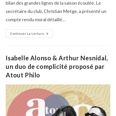
bilan des grandes lignes de la saison écoulée. Le
secrétaire du club, Christian Metge, a présenté un
compte rendu moral détaillé…
Un
Continuer La Lecture
Nouveau
Président
Au
Club
Taurin
El
Isabelle Alonso & Arthur Nesnidal,
Campo
un duo de complicité proposé par
Atout Philo