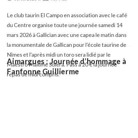
publiée :
de
la
Le club taurin El Campo en association avec le café
publication :
du Centre organise toute une journée samedi 14
mars 2026 à Gallician avec une capea le matin dans
la monumentale de Gallican pour l'école taurine de
Nîmes et l'après midi un toro sera lidié par le
Aimargues : Journée d’hommage à
Maestro Maxime Solera. Pass à 20 € la journée
Fanfonne Guillierme
repas de midi compris.
Journée
Continuer La Lecture
Taurine
D’El
Campo
À
Gallician