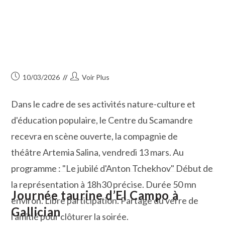
Publication
Auteur/autrice
10/03/2026
Voir Plus
publiée :
de
la
Dans le cadre de ses activités nature-culture et
publication :
d'éducation populaire, le Centre du Scamandre
recevra en scène ouverte, la compagnie de
théâtre Artemia Salina, vendredi 13 mars. Au
programme : "Le jubilé d'Anton Tchekhov" Début de
la représentation à 18h30 précise. Durée 50 mn
Journée taurine d’El Campo à
environ. Libre participation. Partage du verre de
Gallician
l'amitié pour clôturer la soirée.