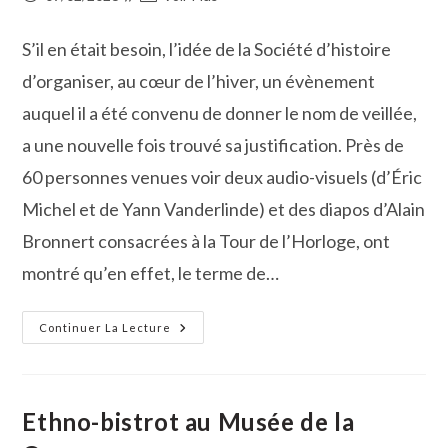
Dans
publiée :
de
Les
Halles
la
S’il en était besoin, l’idée de la Société d’histoire
« L’eau
publication :
À
La
d’organiser, au cœur de l’hiver, un évènement
Bouche »
auquel il a été convenu de donner le nom de veillée,
a une nouvelle fois trouvé sa justification. Près de
60 personnes venues voir deux audio-visuels (d’Éric
Michel et de Yann Vanderlinde) et des diapos d’Alain
Bronnert consacrées à la Tour de l’Horloge, ont
montré qu’en effet, le terme de…
Société
Continuer La Lecture
D’Histoire
Posquières-
Vauvert :
Une
Veillée
Conviviale
Ethno-bistrot au Musée de la
Consacrée
À