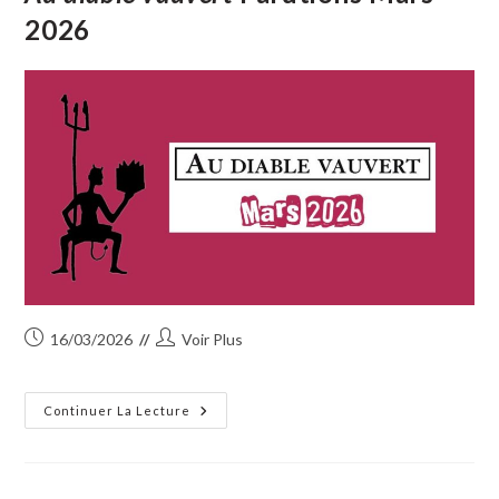
1er
2026
Mars
2026
Publication
Auteur/autrice
16/03/2026
Voir Plus
publiée :
de
la
publication :
Au
Continuer La Lecture
Diable
Vauvert
Parutions
Mars
2026