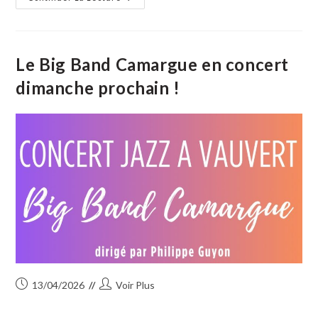
Vistrenque
:
La
Situation
Des
Nappes
Le Big Band Camargue en concert
Au
1er
dimanche prochain !
Avril
2026
Publication
Auteur/autrice
13/04/2026
Voir Plus
publiée :
de
la