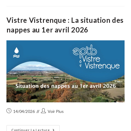
Au
Festival
Du
Livre
De
Vistre Vistrenque : La situation des
Paris
nappes au 1er avril 2026
Publication
Auteur/autrice
14/04/2026
Voir Plus
publiée :
de
la
publication :
Vistre
Continuer La Lecture