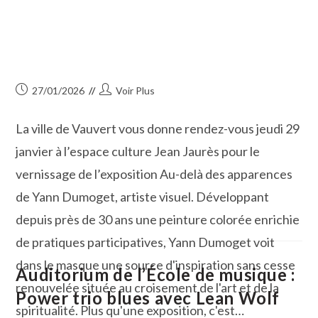
Publication
Auteur/autrice
27/01/2026
Voir Plus
publiée :
de
la
La ville de Vauvert vous donne rendez-vous jeudi 29
publication :
janvier à l’espace culture Jean Jaurès pour le
vernissage de l’exposition Au-delà des apparences
de Yann Dumoget, artiste visuel. Développant
depuis près de 30 ans une peinture colorée enrichie
de pratiques participatives, Yann Dumoget voit
dans le masque une source d'inspiration sans cesse
Auditorium de l’École de musique :
renouvelée située au croisement de l'art et de la
Power trio blues avec Lean Wolf
spiritualité. Plus qu'une exposition, c'est…