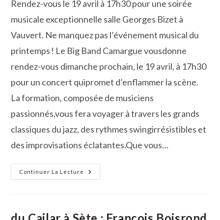
Rendez-vous le 19 avril à 17h30 pour une soirée
publication :
musicale exceptionnelle salle Georges Bizet à
Vauvert. Ne manquez pas l’événement musical du
printemps ! Le Big Band Camargue vousdonne
rendez-vous dimanche prochain, le 19 avril, à 17h30
pour un concert quipromet d’enflammer la scène.
La formation, composée de musiciens
passionnés,vous fera voyager à travers les grands
classiques du jazz, des rythmes swingirrésistibles et
des improvisations éclatantes.Que vous…
Le
Continuer La Lecture
Big
Band
Camargue
En
Concert
Dimanche
du Cailar à Sète : François Boisrond
Prochain