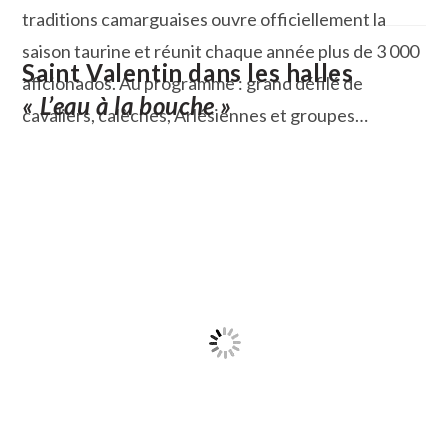
traditions camarguaises ouvre officiellement la
saison taurine et réunit chaque année plus de 3 000
Saint Valentin dans les halles
aficionados. Au programme : grand défilé de
« L’eau à la bouche »
cavaliers, calèches, Arlésiennes et groupes…
Aimargues
Continuer La Lecture
:
Journée
D’hommage
À
Fanfonne
Guillierme