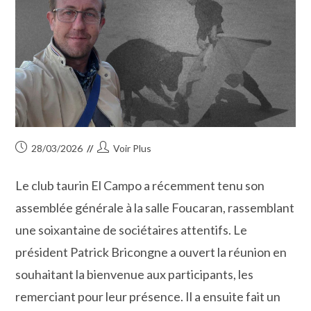
Publication
Auteur/autrice
28/03/2026
Voir Plus
publiée :
de
la
Le club taurin El Campo a récemment tenu son
publication :
assemblée générale à la salle Foucaran, rassemblant
une soixantaine de sociétaires attentifs. Le
président Patrick Bricongne a ouvert la réunion en
souhaitant la bienvenue aux participants, les
remerciant pour leur présence. Il a ensuite fait un