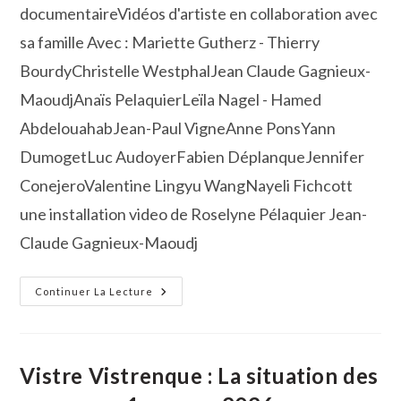
documentaireVidéos d'artiste en collaboration avec
sa famille Avec : Mariette Gutherz - Thierry
BourdyChristelle WestphalJean Claude Gagnieux-
MaoudjAnaïs PelaquierLeïla Nagel - Hamed
AbdelouahabJean-Paul VigneAnne PonsYann
DumogetLuc AudoyerFabien DéplanqueJennifer
ConejeroValentine Lingyu WangNayeli Fichcott
une installation video de Roselyne Pélaquier Jean-
Claude Gagnieux-Maoudj
Soirée
Continuer La Lecture
Projection
Vidéo
Au
Bourdon
Vistre Vistrenque : La situation des