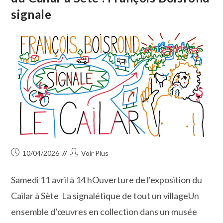
!
signale
Publication
Auteur/autrice
10/04/2026
Voir Plus
publiée :
de
la
Samedi 11 avril à 14 hOuverture de l'exposition du
publication :
Cailar à Sète La signalétique de tout un villageUn
ensemble d’œuvres en collection dans un musée