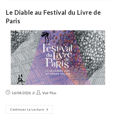
Nature
Au
Printemps
Le Diable au Festival du Livre de
2026
Paris
Publication
Auteur/autrice
16/04/2026
Voir Plus
publiée :
de
la
publication :
Le
Continuer La Lecture
Diable