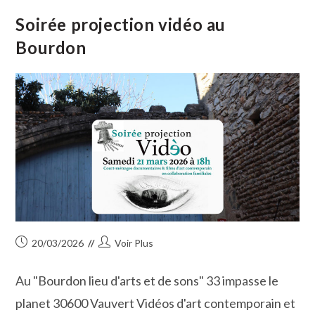
Un
Duo
Soirée projection vidéo au
De
Complicité
Bourdon
Proposé
Par
Atout
Philo
Publication
Auteur/autrice
20/03/2026
Voir Plus
publiée :
de
la
Au "Bourdon lieu d'arts et de sons" 33 impasse le
publication :
planet 30600 Vauvert Vidéos d'art contemporain et