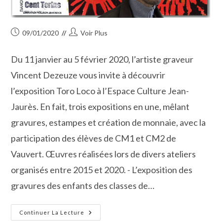
Publication
Auteur/autrice
09/01/2020
Voir Plus
publiée :
de
la
Du 11 janvier au 5 février 2020, l’artiste graveur
publication :
Vincent Dezeuze vous invite à découvrir
l’exposition Toro Loco à l’Espace Culture Jean-
Jaurès. En fait, trois expositions en une, mêlant
gravures, estampes et création de monnaie, avec la
participation des élèves de CM1 et CM2 de
Vauvert. Œuvres réalisées lors de divers ateliers
organisés entre 2015 et 2020. - L’exposition des
gravures des enfants des classes de…
Ce
Continuer La Lecture
Samedi,