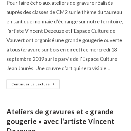
Pour faire écho aux ateliers de gravure réalisés
publication :
auprès des classes de CM2 sur le thème du taureau
en tant que monnaie d’échange sur notre territoire,
l’artiste Vincent Dezeuze et l’Espace Culture de
Vauvert ont organisé une grande gougerie ouverte
à tous (gravure sur bois en direct) ce mercredi 18
septembre 2019 sur le parvis de l’Espace Culture
Jean Jaurès. Une œuvre d’art qui sera visible…
La
Continuer La Lecture
Grande
Gougerie,
Une
Oeuvre
D’art
Collective
Ateliers de gravures et « grande
gougerie » avec l’artiste Vincent
Dezeuze