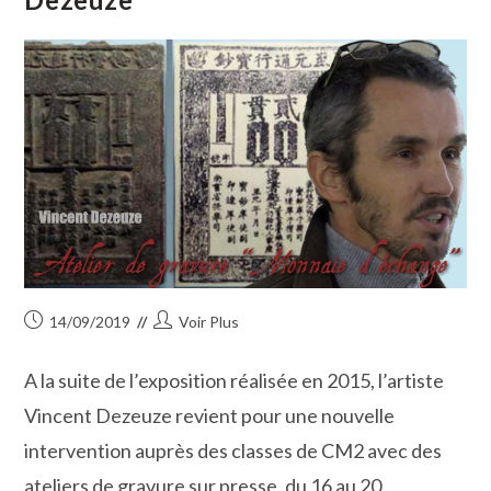
Publication
Auteur/autrice
14/09/2019
Voir Plus
publiée :
de
la
A la suite de l’exposition réalisée en 2015, l’artiste
publication :
Vincent Dezeuze revient pour une nouvelle
intervention auprès des classes de CM2 avec des
ateliers de gravure sur presse, du 16 au 20