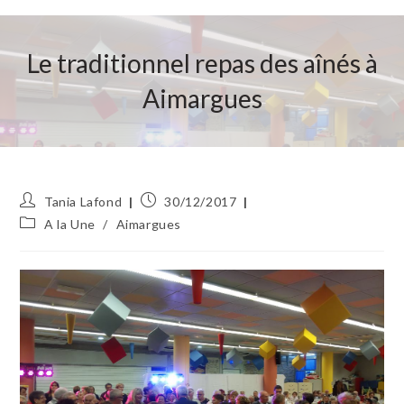
Le traditionnel repas des aînés à
Aimargues
Auteur/autrice
Publication
Tania Lafond
30/12/2017
de
publiée :
Post
A la Une
/
Aimargues
la
category:
publication :