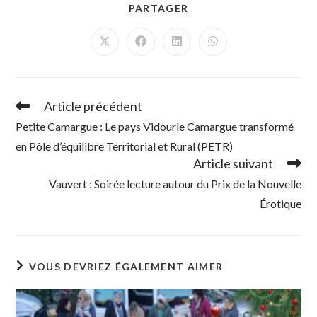
PARTAGER
PARTAGER
CE
CONTENU
Ouvrir
Ouvrir
Ouvrir
Ouvrir
dans
dans
dans
dans
une
une
une
une
autre
autre
autre
autre
fenêtre
fenêtre
fenêtre
fenêtre
Article précédent
Read
more
Petite Camargue : Le pays Vidourle Camargue transformé
articles
en Pôle d’équilibre Territorial et Rural (PETR)
Article suivant
Vauvert : Soirée lecture autour du Prix de la Nouvelle
Érotique
VOUS DEVRIEZ ÉGALEMENT AIMER