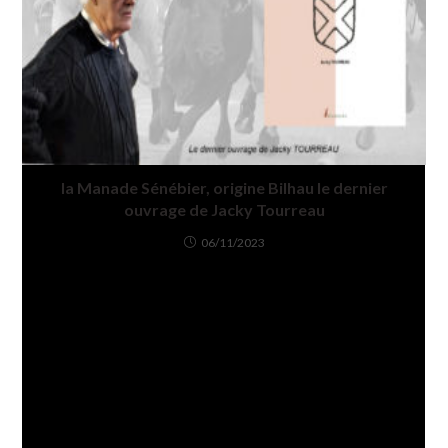
la Manade Sénébier, origine Bilhau le dernier
ouvrage de Jacky Tourreau
06/11/2023