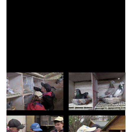
idyllique du parc du Colombier Cailaren où évoluent
près de 500 pigeons voyageurs avec, parmi ces
derniers, tout un lot de pigeons voyageurs blancs
(mal nommés colombes) servant à assurer la vie de
l’Association au travers de lâchers conviviaux
assurés pour des évènements comme mariages,
communions, anniversaires…