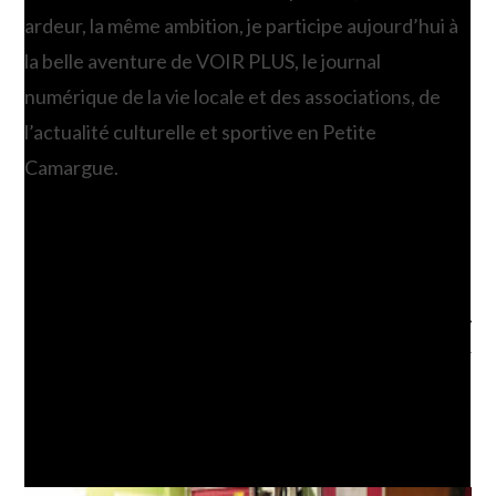
ardeur, la même ambition, je participe aujourd’hui à
la belle aventure de VOIR PLUS, le journal
numérique de la vie locale et des associations, de
l’actualité culturelle et sportive en Petite
Camargue.
Article précédent
Read
more
Les prochains lotos du 18 au 23 janvier
articles
Article suivant
Internet : Tout ce que vous devez savoir
VOUS DEVRIEZ ÉGALEMENT AIMER