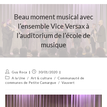
Beau moment musical avec
l’ensemble Vice Versax à
l’auditorium de l’école de
musique
Auteur/autrice
Publication
Guy Roca
30/01/2020
de
publiée :
Post
A la Une
/
Art & culture
/
Communauté de
la
category:
communes de Petite Camargue
/
Vauvert
publication :