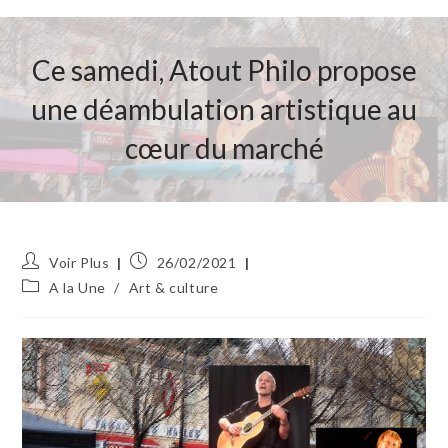
Ce samedi, Atout Philo propose
une déambulation artistique au
cœur du marché
Auteur/autrice
Publication
Voir Plus
26/02/2021
de
publiée :
Post
A la Une
/
Art & culture
la
category:
publication :