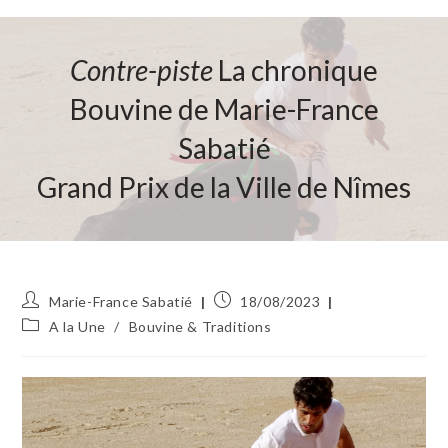
Contre-piste
La chronique
Bouvine de Marie-France
Sabatié
Grand Prix de la Ville de Nîmes
Auteur/autrice
Publication
Marie-France Sabatié
18/08/2023
de
publiée :
Post
A la Une
/
Bouvine & Traditions
la
category:
publication :