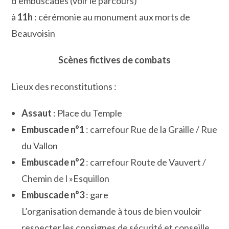
d’embuscades (voir le parcours)
à
11h
: cérémonie au monument aux morts de
Beauvoisin
Scènes fictives de combats
Lieux des reconstitutions :
Assaut
: Place du Temple
Embuscade n°1
: carrefour Rue de la Graille / Rue
du Vallon
Embuscade n°2
: carrefour Route de Vauvert /
Chemin de l »Esquillon
Embuscade n°3
: gare
L’organisation demande à tous de bien vouloir
respecter les consignes de sécurité et conseille