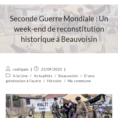
Seconde Guerre Mondiale : Un
week-end de reconstitution
historique à Beauvoisin
Auteur/autrice
Publication
rodrigam
25/09/2023
de
publiée :
Post
A la Une
/
Actualités
/
Beauvoisin
/
D'une
la
category:
génération à l'autre
/
Histoire
/
Ma commune
publication :