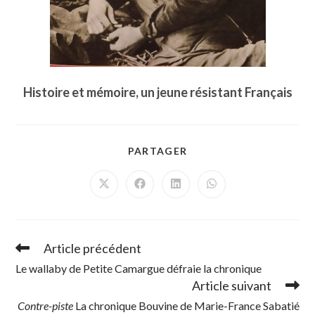
Histoire et mémoire, un jeune résistant Français
PARTAGER
PARTAGER
CE
CONTENU
Ouvrir
Ouvrir
Ouvrir
Ouvrir
dans
dans
dans
dans
une
une
une
une
autre
autre
autre
autre
fenêtre
fenêtre
fenêtre
fenêtre
Article précédent
Read
more
Le wallaby de Petite Camargue défraie la chronique
articles
Article suivant
Contre-piste
La chronique Bouvine de Marie-France Sabatié