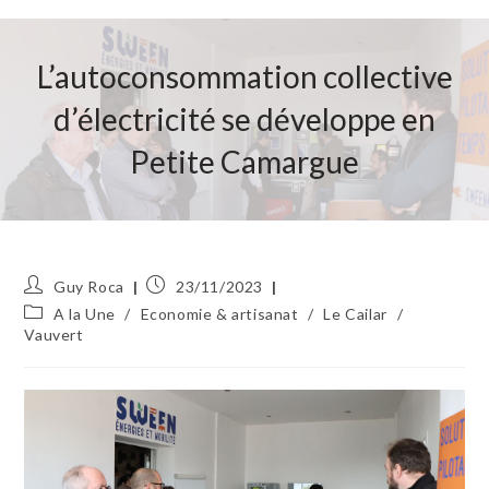
L’autoconsommation collective
d’électricité se développe en
Petite Camargue
Auteur/autrice
Publication
Guy Roca
23/11/2023
de
publiée :
Post
A la Une
/
Economie & artisanat
/
Le Cailar
/
la
category:
Vauvert
publication :