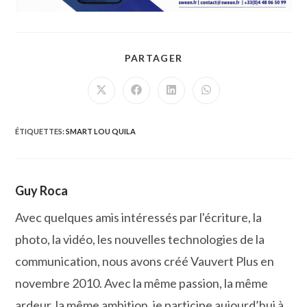
PARTAGER
PARTAGER
CE
CONTENU
Ouvrir
Ouvrir
Ouvrir
Ouvrir
dans
dans
dans
dans
une
une
une
une
autre
autre
autre
autre
fenêtre
fenêtre
fenêtre
fenêtre
ÉTIQUETTES
:
SMART LOU QUILA
Guy Roca
Avec quelques amis intéressés par l'écriture, la
photo, la vidéo, les nouvelles technologies de la
communication, nous avons créé Vauvert Plus en
novembre 2010. Avec la même passion, la même
ardeur, la même ambition, je participe aujourd’hui à