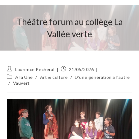
Théâtre forum au collège La
Vallée verte
Auteur/autrice
Publication
Laurence Pecheral
21/05/2026
de
publiée :
Post
A la Une
/
Art & culture
/
D'une génération à l'autre
la
category:
/
Vauvert
publication :