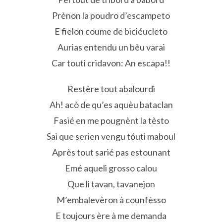
Prènon la poudro d’escampeto
E fielon coume de biciéucleto
Aurias entendu un bèu varai
Car touti cridavon: An escapa!!
Restère tout abalourdi
Ah! acò de qu’es aquèu bataclan
Fasié en me pougnènt la tèsto
Sai que serien vengu tóuti maboul
Après tout sarié pas estounant
Emé aqueli grosso calou
Que li tavan, tavanejon
M’embalevèron à counfèsso
E toujours ère à me demanda