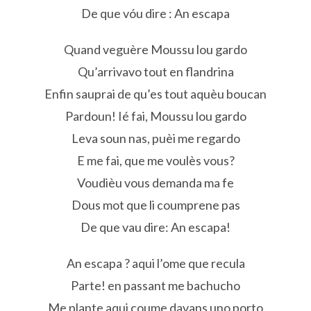
De que vóu dire : An escapa
Quand veguère Moussu lou gardo
Qu’arrivavo tout en flandrina
Enfin sauprai de qu’es tout aquèu boucan
Pardoun! Ié fai, Moussu lou gardo
Leva soun nas, puèi me regardo
E me fai, que me voulès vous?
Voudièu vous demanda ma fe
Dous mot que li coumprene pas
De que vau dire: An escapa!
An escapa ? aqui l’ome que recula
Parte! en passant me bachucho
Me plante aqui coume davans uno porto