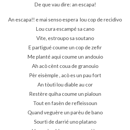
De que vau dire: an escapa!
An escapa!! e mai senso espera lou cop de recidivo
Lou cura escampé sa cano
Vite, estroupo sa soutano
E partigué coume un cop de zefir
Me planté aqui coume un andouio
Ah acò cènt coua de granouio
Pèr eisèmple , acò es un pau fort
An tòuti lou diable au cor
Restère quiha coume un pialoun
Tout en fasèn de refleissoun
Quand veguère un parèu de bano
Sourti de darrié uno platano