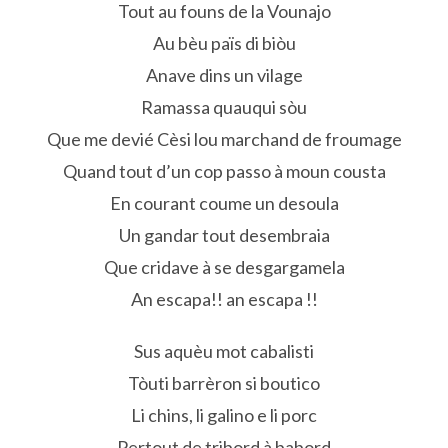
Tout au founs de la Vounajo
Au bèu païs di biòu
Anave dins un vilage
Ramassa quauqui sòu
Que me devié Cèsi lou marchand de froumage
Quand tout d’un cop passo à moun cousta
En courant coume un desoula
Un gandar tout desembraia
Que cridave à se desgargamela
An escapa!! an escapa !!
Sus aquèu mot cabalisti
Tòuti barrèron si boutico
Li chins, li galino e li porc
Pertout de tribord à babord