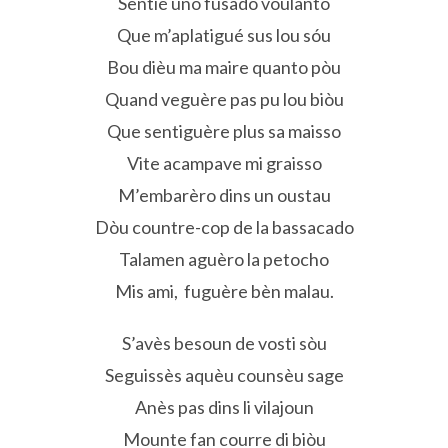
Sentié uno fusado voulanto
Que m’aplatigué sus lou sóu
Bou dièu ma maire quanto pòu
Quand veguère pas pu lou biòu
Que sentiguère plus sa maisso
Vite acampave mi graisso
M’embarèro dins un oustau
Dòu countre-cop de la bassacado
Talamen aguèro la petocho
Mis ami, fuguère bèn malau.
S’avès besoun de vosti sòu
Seguissès aquèu counsèu sage
Anès pas dins li vilajoun
Mounte fan courre di biòu