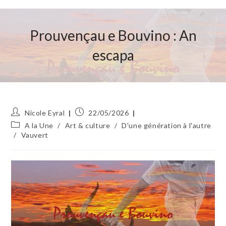
Prouvençau e Bouvino : An
escapa
Auteur/autrice
Publication
Nicole Eyral
22/05/2026
de
publiée :
Post
A la Une
/
Art & culture
/
D'une génération à l'autre
la
category:
/
Vauvert
publication :