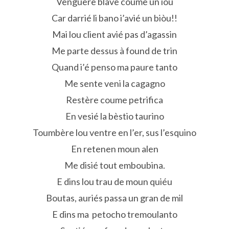
Venguère blave coume un iòu
Car darrié li bano i’avié un biòu!!
Mai lou client avié pas d’agassin
Me parte dessus à found de trin
Quand i’é penso ma paure tanto
Me sente veni la cagagno
Restère coume petrifica
En vesié la bèstio taurino
Toumbère lou ventre en l’er, sus l’esquino
En retenen moun alen
Me disié tout emboubina.
E dins lou trau de moun quiéu
Boutas, auriés passa un gran de mil
E dins ma petocho tremoulanto