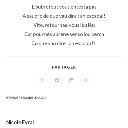
E subretout vous entesta pas
A saupre de que vau dire : an escapa!!
Vite, retournas-vous lèu lèu
Car pourriès aprene senso lou cerca
Co que vau dire : an escapa !!!
PARTAGER
PARTAGER
CE
CONTENU
Ouvrir
Ouvrir
Ouvrir
Ouvrir
dans
dans
dans
dans
une
une
une
une
autre
autre
autre
autre
fenêtre
fenêtre
fenêtre
fenêtre
ÉTIQUETTES
:
SIAN D'AQUI
Nicole Eyral