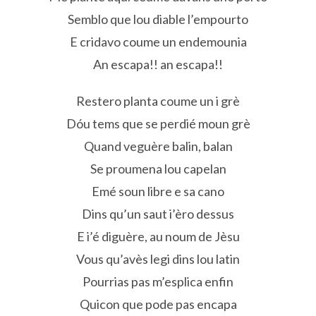
Semblo que lou diable l’empourto
E cridavo coume un endemounia
An escapa!! an escapa!!
Restero planta coume un i grè
Dóu tems que se perdié moun grè
Quand veguère balin, balan
Se proumena lou capelan
Emé soun libre e sa cano
Dins qu’un saut i’èro dessus
E i’é diguère, au noum de Jèsu
Vous qu’avès legi dins lou latin
Pourrias pas m’esplica enfin
Quicon que pode pas encapa