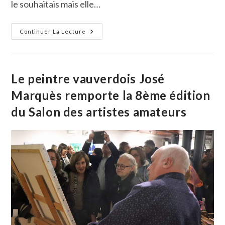
le souhaitais mais elle…
Chantal
Continuer La Lecture
Bastide :
La
Pureté
De
Sa
Voix
Le peintre vauverdois José
Et
Son
Marquès remporte la 8ème édition
Aisance
Dans
du Salon des artistes amateurs
Les
Aigus
Lui
Ont
Ouvert
Une
Belle
Carrière
De
Soprano