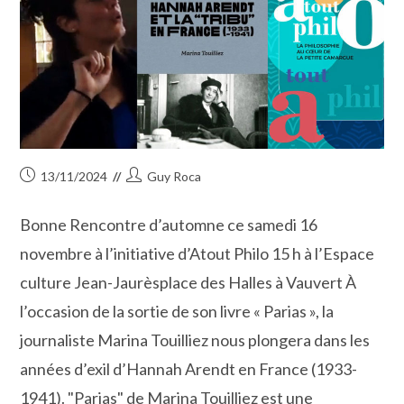
Publication
Auteur/autrice
13/11/2024
Guy Roca
publiée :
de
la
Bonne Rencontre d’automne ce samedi 16
publication :
novembre à l’initiative d’Atout Philo 15 h à l’Espace
culture Jean-Jaurèsplace des Halles à Vauvert À
l’occasion de la sortie de son livre « Parias », la
journaliste Marina Touilliez nous plongera dans les
années d’exil d’Hannah Arendt en France (1933-
1941). "Parias" de Marina Touilliez est une