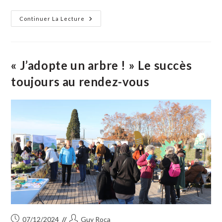
Quand
Continuer La Lecture
Le
CCAS
Du
Cailar
Propose
Un
« J’adopte un arbre ! » Le succès
Voyage
Au
toujours au rendez-vous
Pays
Des
Empègues
Publication
Auteur/autrice
07/12/2024
Guy Roca