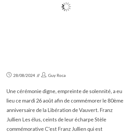
Publication
Auteur/autrice
28/08/2024
Guy Roca
publiée :
de
la
Une cérémonie digne, empreinte de solennité, a eu
publication :
lieu ce mardi 26 août afin de commémorer le 80ème
anniversaire de la Libération de Vauvert. Franz
Jullien Les élus, ceints de leur écharpe Stèle
commémorative C’est Franz Jullien qui est