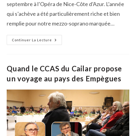
septembre à l’Opéra de Nice-Côte d’Azur. L’année
qui s’achève a été particulièrement riche et bien
remplie pour notre mezzo-soprano marquée…
La
Continuer La Lecture
Belle
Saison
Lyrique
De
Valentine
Lemercier
Quand le CCAS du Cailar propose
un voyage au pays des Empègues