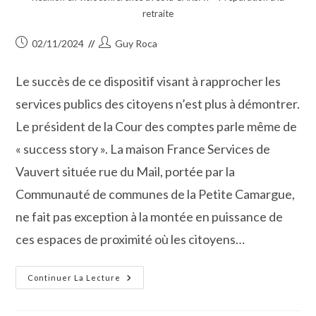
retraite
Publication
Auteur/autrice
02/11/2024
Guy Roca
publiée :
de
la
Le succès de ce dispositif visant à rapprocher les
publication :
services publics des citoyens n’est plus à démontrer.
Le président de la Cour des comptes parle même de
« success story ». La maison France Services de
Vauvert située rue du Mail, portée par la
Communauté de communes de la Petite Camargue,
ne fait pas exception à la montée en puissance de
ces espaces de proximité où les citoyens…
L’accueil
Continuer La Lecture
Et
L’accompagnement
De