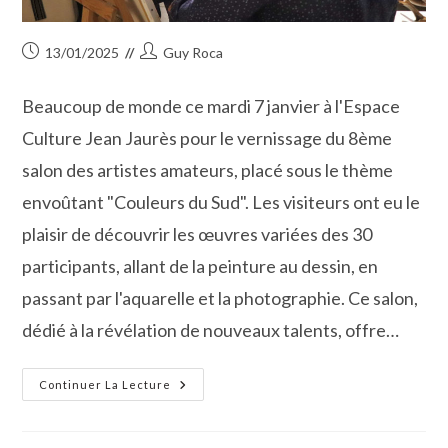
Publication
Auteur/autrice
13/01/2025
Guy Roca
publiée :
de
la
Beaucoup de monde ce mardi 7 janvier à l'Espace
publication :
Culture Jean Jaurès pour le vernissage du 8ème
salon des artistes amateurs, placé sous le thème
envoûtant "Couleurs du Sud". Les visiteurs ont eu le
plaisir de découvrir les œuvres variées des 30
participants, allant de la peinture au dessin, en
passant par l'aquarelle et la photographie. Ce salon,
dédié à la révélation de nouveaux talents, offre…
Le
Continuer La Lecture
Peintre
Vauverdois
José
Marquès