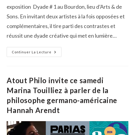
exposition Dyade # 1 au Bourdon, lieu d’Arts & de
Sons. En invitant deux artistes à la fois opposées et
complémentaires, il tire parti des contrastes et
réussit une dyade créative qui met en lumière…
Une
Continuer La Lecture
Exposition
Qui
Oppose
Pour
Mieux
Rapprocher
Atout Philo invite ce samedi
Deux
Artistes
Marina Touilliez à parler de la
Sanaa
Et
philosophe germano-américaine
Susanna,
Le
Matériel
Hannah Arendt
Et
L’immatériel