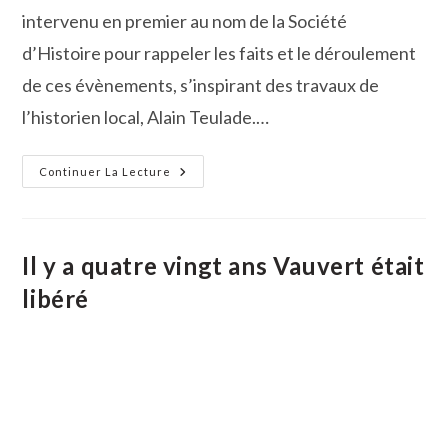
intervenu en premier au nom de la Société
d’Histoire pour rappeler les faits et le déroulement
de ces évènements, s’inspirant des travaux de
l’historien local, Alain Teulade.…
Commémoration
Continuer La Lecture
Du
80ème
Anniversaire
De
La
Libération
Il y a quatre vingt ans Vauvert était
De
Vauvert
libéré