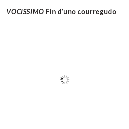
France
Services
Plébiscités
VOCISSIMO
Fin d’uno courregudo
Par
Les
Usagers