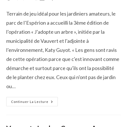
publiée :
de
la
Terrain de jeu idéal pour les jardiniers amateurs, le
publication :
parc de l’Espérion a accueilli la 3ème édition de
l’opération « J’adopte un arbre », initiée par la
municipalité de Vauvert et l’adjointe à
l’environnement, Katy Guyot. « Les gens sont ravis
de cette opération parce que c'est innovant comme
démarche et surtout parce qu’ils ont la possibilité
de le planter chez eux. Ceux qui n'ont pas de jardin
ou…
« J’adopte
Continuer La Lecture
Un
Arbre ! »
Le
Succès
Toujours
Au