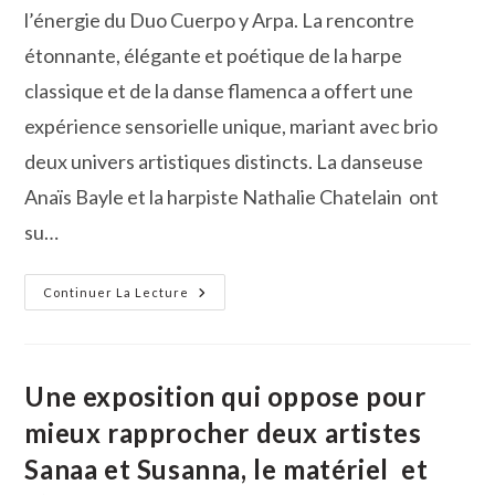
l’énergie du Duo Cuerpo y Arpa. La rencontre
étonnante, élégante et poétique de la harpe
classique et de la danse flamenca a offert une
expérience sensorielle unique, mariant avec brio
deux univers artistiques distincts. La danseuse
Anaïs Bayle et la harpiste Nathalie Chatelain ont
su…
Vauvert :
Continuer La Lecture
Le
Duo
Cuerpo
Y
Arpa
A
Une exposition qui oppose pour
Captivé
Le
mieux rapprocher deux artistes
Public
Sanaa et Susanna, le matériel et