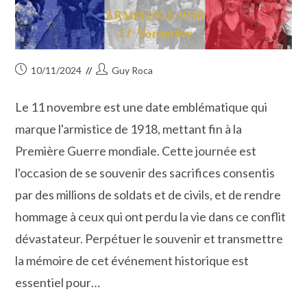
Publication
Auteur/autrice
10/11/2024
Guy Roca
publiée :
de
la
Le 11 novembre est une date emblématique qui
publication :
marque l'armistice de 1918, mettant fin à la
Première Guerre mondiale. Cette journée est
l'occasion de se souvenir des sacrifices consentis
par des millions de soldats et de civils, et de rendre
hommage à ceux qui ont perdu la vie dans ce conflit
dévastateur. Perpétuer le souvenir et transmettre
la mémoire de cet événement historique est
essentiel pour…