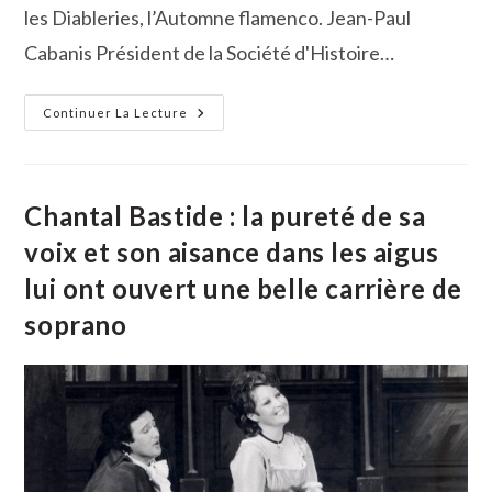
les Diableries, l’Automne flamenco. Jean-Paul
Cabanis Président de la Société d'Histoire…
Veillée
Continuer La Lecture
Vauverdoise :
L’histoire
Locale
Au
Fil
Des
Chantal Bastide : la pureté de sa
Souvenirs
voix et son aisance dans les aigus
lui ont ouvert une belle carrière de
soprano