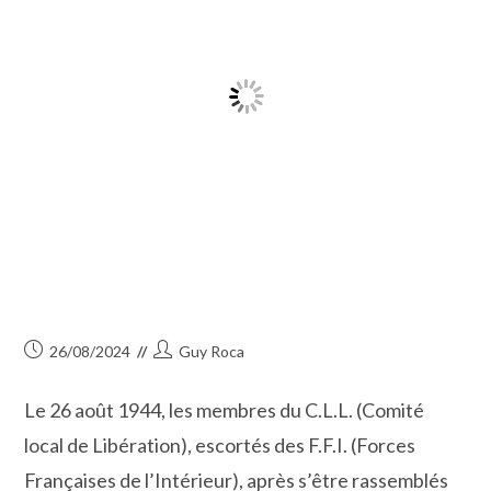
Publication
Auteur/autrice
26/08/2024
Guy Roca
publiée :
de
la
Le 26 août 1944, les membres du C.L.L. (Comité
publication :
local de Libération), escortés des F.F.I. (Forces
Françaises de l’Intérieur), après s’être rassemblés