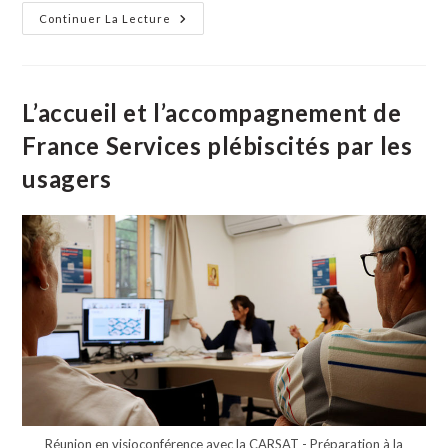
11
Continuer La Lecture
Novembre :
Perpétuer
Le
Souvenir,
Transmettre
La
L’accueil et l’accompagnement de
Mémoire
De
France Services plébiscités par les
L’armistice
usagers
Réunion en visioconférence avec la CARSAT - Préparation à la