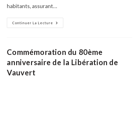
habitants, assurant…
Patrimoine :
Continuer La Lecture
La
Tour
De
L’horloge
Bientôt
Réhabilitée
Commémoration du 80ème
Et
Ouverte
anniversaire de la Libération de
À
La
Vauvert
Visite