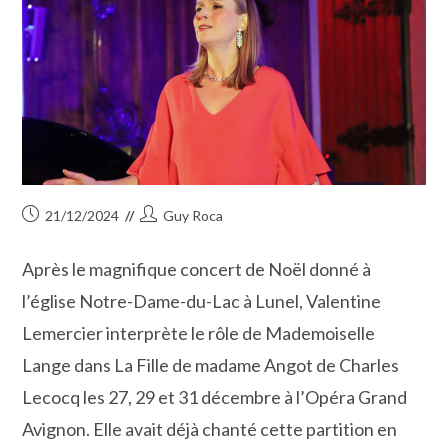
Publication
Auteur/autrice
21/12/2024
Guy Roca
publiée :
de
la
Après le magnifique concert de Noël donné à
publication :
l’église Notre-Dame-du-Lac à Lunel, Valentine
Lemercier interprète le rôle de Mademoiselle
Lange dans La Fille de madame Angot de Charles
Lecocq les 27, 29 et 31 décembre à l’Opéra Grand
Avignon. Elle avait déjà chanté cette partition en