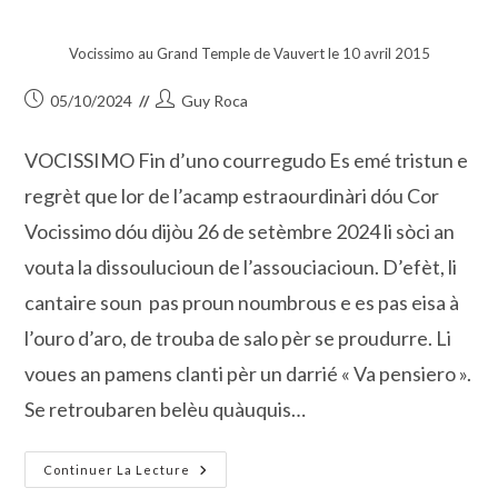
Vocissimo au Grand Temple de Vauvert le 10 avril 2015
Publication
Auteur/autrice
05/10/2024
Guy Roca
publiée :
de
la
VOCISSIMO Fin d’uno courregudo Es emé tristun e
publication :
regrèt que lor de l’acamp estraourdinàri dóu Cor
Vocissimo dóu dijòu 26 de setèmbre 2024 li sòci an
vouta la dissoulucioun de l’assouciacioun. D’efèt, li
cantaire soun pas proun noumbrous e es pas eisa à
l’ouro d’aro, de trouba de salo pèr se proudurre. Li
voues an pamens clanti pèr un darrié « Va pensiero ».
Se retroubaren belèu quàuquis…
VOCISSIMO
Continuer La Lecture
Fin