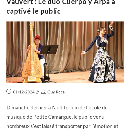
Vauvert : Le duo Cuerpo y Arpa a
Rendez-
Vous
captivé le public
Publication
Auteur/autrice
01/12/2024
Guy Roca
publiée :
de
la
Dimanche dernier à l’auditorium de l’école de
publication :
musique de Petite Camargue, le public venu
nombreux s’est laissé transporter par l’émotion et