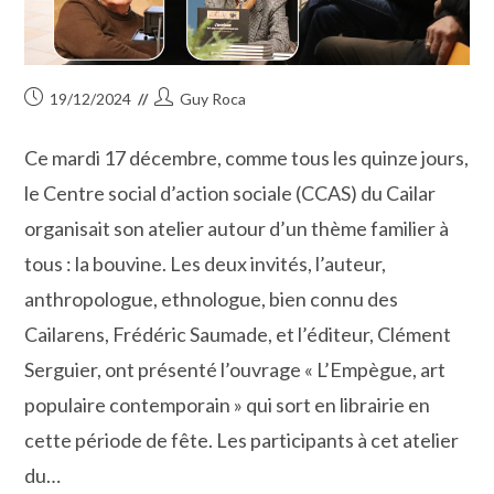
Publication
Auteur/autrice
19/12/2024
Guy Roca
publiée :
de
la
Ce mardi 17 décembre, comme tous les quinze jours,
publication :
le Centre social d’action sociale (CCAS) du Cailar
organisait son atelier autour d’un thème familier à
tous : la bouvine. Les deux invités, l’auteur,
anthropologue, ethnologue, bien connu des
Cailarens, Frédéric Saumade, et l’éditeur, Clément
Serguier, ont présenté l’ouvrage « L’Empègue, art
populaire contemporain » qui sort en librairie en
cette période de fête. Les participants à cet atelier
du…