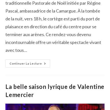
traditionnelle Pastorale de Noël initiée par Régine
Pascal, ambassadrice de la Camargue. À la tombée
de la nuit, vers 18 h, le cortège est parti du port de
plaisance en direction du café du centre pour se
terminer aux arènes. Ce rendez-vous devenu
incontournable offre un véritable spectacle vivant
avec tous…
Retour
Continuer La Lecture
En
Force
De
La
Pastorale
À
La belle saison lyrique de Valentine
Gallician
Lemercier