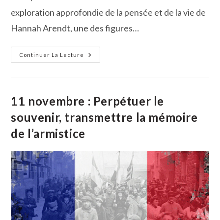
exploration approfondie de la pensée et de la vie de
Hannah Arendt, une des figures…
Atout
Continuer La Lecture
Philo
Invite
Ce
Samedi
Marina
Touilliez
11 novembre : Perpétuer le
À
Parler
souvenir, transmettre la mémoire
De
La
de l’armistice
Philosophe
Germano-
Américaine
Hannah
Arendt