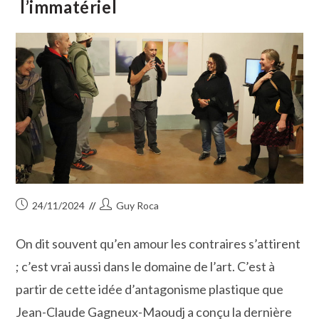
l’immatériel
Publication
Auteur/autrice
24/11/2024
Guy Roca
publiée :
de
la
On dit souvent qu’en amour les contraires s’attirent
publication :
; c’est vrai aussi dans le domaine de l’art. C’est à
partir de cette idée d’antagonisme plastique que
Jean-Claude Gagneux-Maoudj a conçu la dernière