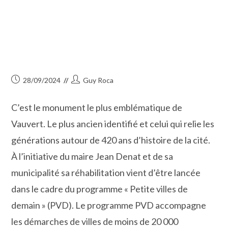
Publication
Auteur/autrice
28/09/2024
Guy Roca
publiée :
de
la
C’est le monument le plus emblématique de
publication :
Vauvert. Le plus ancien identifié et celui qui relie les
générations autour de 420 ans d’histoire de la cité.
À l’initiative du maire Jean Denat et de sa
municipalité sa réhabilitation vient d’être lancée
dans le cadre du programme « Petite villes de
demain » (PVD). Le programme PVD accompagne
les démarches de villes de moins de 20 000