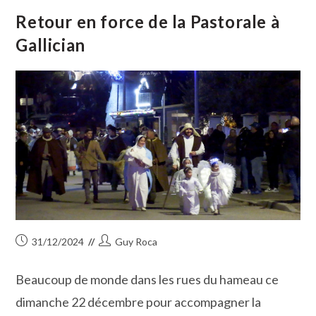
Remporte
La
Retour en force de la Pastorale à
8ème
Édition
Gallician
Du
Salon
Des
Artistes
Amateurs
Publication
Auteur/autrice
31/12/2024
Guy Roca
publiée :
de
la
Beaucoup de monde dans les rues du hameau ce
publication :
dimanche 22 décembre pour accompagner la