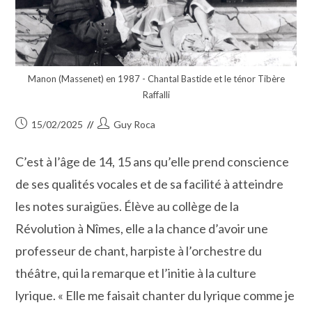
Manon (Massenet) en 1987 - Chantal Bastide et le ténor Tibère
Raffalli
Publication
Auteur/autrice
15/02/2025
Guy Roca
publiée :
de
la
C’est à l’âge de 14, 15 ans qu’elle prend conscience
publication :
de ses qualités vocales et de sa facilité à atteindre
les notes suraigües. Élève au collège de la
Révolution à Nîmes, elle a la chance d’avoir une
professeur de chant, harpiste à l’orchestre du
théâtre, qui la remarque et l’initie à la culture
lyrique. « Elle me faisait chanter du lyrique comme je