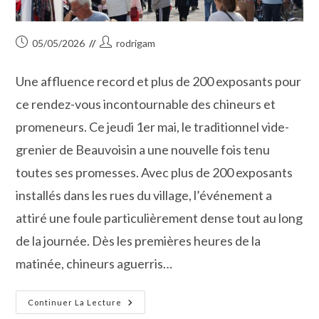
Publication
Auteur/autrice
05/05/2026
rodrigam
publiée :
de
la
Une affluence record et plus de 200 exposants pour
publication :
ce rendez-vous incontournable des chineurs et
promeneurs. Ce jeudi 1er mai, le traditionnel vide-
grenier de Beauvoisin a une nouvelle fois tenu
toutes ses promesses. Avec plus de 200 exposants
installés dans les rues du village, l’événement a
attiré une foule particulièrement dense tout au long
de la journée. Dès les premières heures de la
matinée, chineurs aguerris…
Beau
Continuer La Lecture
Succès