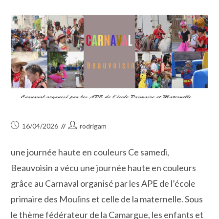
Publication
Auteur/autrice
16/04/2026
rodrigam
publiée :
de
la
une journée haute en couleurs Ce samedi,
publication :
Beauvoisin a vécu une journée haute en couleurs
grâce au Carnaval organisé par les APE de l’école
primaire des Moulins et celle de la maternelle. Sous
le thème fédérateur de la Camargue, les enfants et