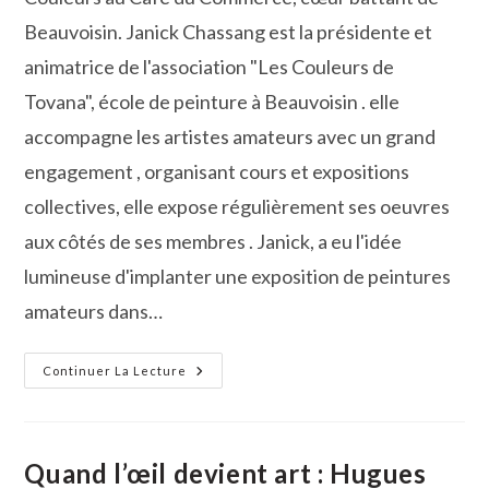
publication :
Beauvoisin. Janick Chassang est la présidente et
animatrice de l'association "Les Couleurs de
Tovana", école de peinture à Beauvoisin . elle
accompagne les artistes amateurs avec un grand
engagement , organisant cours et expositions
collectives, elle expose régulièrement ses oeuvres
aux côtés de ses membres . Janick, a eu l'idée
lumineuse d'implanter une exposition de peintures
amateurs dans…
Couleurs
Continuer La Lecture
De
Tovana
Au
Café
Du
Commerce
Quand l’œil devient art : Hugues
De