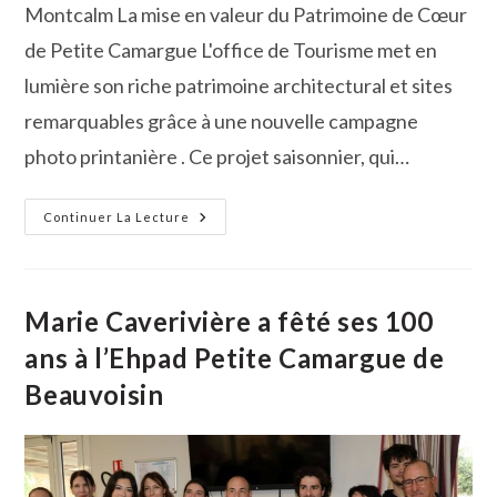
Montcalm La mise en valeur du Patrimoine de Cœur
de Petite Camargue L'office de Tourisme met en
lumière son riche patrimoine architectural et sites
remarquables grâce à une nouvelle campagne
photo printanière . Ce projet saisonnier, qui…
Shooting
Continuer La Lecture
Photo
Printanier
À
Beauvoisin
Avec
L’Office
Marie Caverivière a fêté ses 100
De
Tourisme
ans à l’Ehpad Petite Camargue de
Cœur
De
Beauvoisin
Petite
Camargue