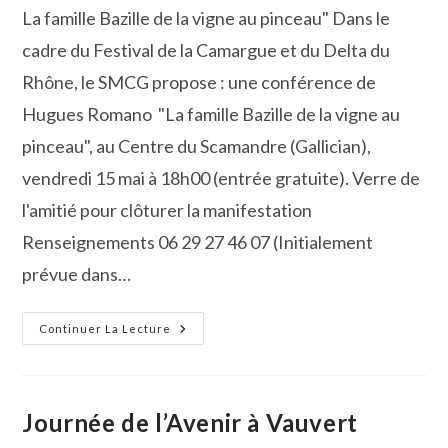
la
La famille Bazille de la vigne au pinceau" Dans le
publication :
cadre du Festival de la Camargue et du Delta du
Rhône, le SMCG propose : une conférence de
Hugues Romano "La famille Bazille de la vigne au
pinceau", au Centre du Scamandre (Gallician),
vendredi 15 mai à 18h00 (entrée gratuite). Verre de
l'amitié pour clôturer la manifestation
Renseignements 06 29 27 46 07 (Initialement
prévue dans…
Conférence
Continuer La Lecture
De
Hugues
Romano
Au
Centre
Du
Journée de l’Avenir à Vauvert
Scamandre
« La