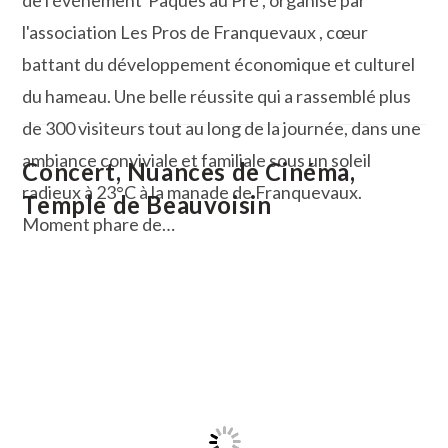
l'association Les Pros de Franquevaux , cœur
battant du développement économique et culturel
du hameau. Une belle réussite qui a rassemblé plus
de 300 visiteurs tout au long de la journée, dans une
ambiance conviviale et familiale sous un soleil
Concert, Nuances de Cinéma,
radieux à 23°C à la manade de Franquevaux.
Temple de Beauvoisin
Moment phare de…
Pâques
Continuer La Lecture
Au
Pré
:
Franquevaux
En
Fête
!