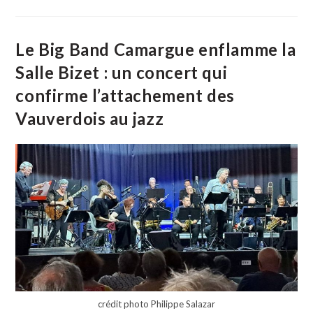
Pour
Le
Vide-
Grenier
Du
Le Big Band Camargue enflamme la
1er
Mai
Salle Bizet : un concert qui
À
Beauvoisin
confirme l’attachement des
Vauverdois au jazz
crédit photo Philippe Salazar