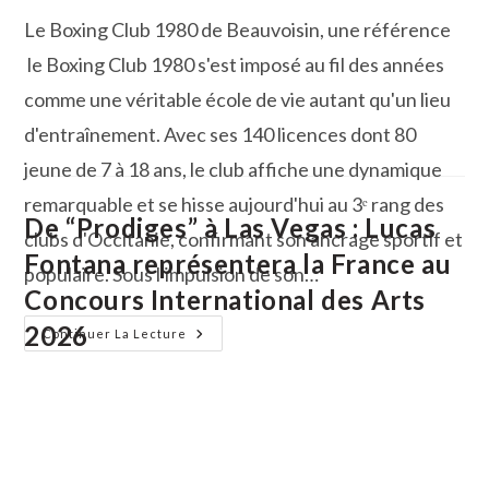
la
Le Boxing Club 1980 de Beauvoisin, une référence
publication :
le Boxing Club 1980 s'est imposé au fil des années
comme une véritable école de vie autant qu'un lieu
d'entraînement. Avec ses 140 licences dont 80
jeune de 7 à 18 ans, le club affiche une dynamique
remarquable et se hisse aujourd'hui au 3ᵉ rang des
De “Prodiges” à Las Vegas : Lucas
clubs d'Occitanie, confirmant son ancrage sportif et
Fontana représentera la France au
populaire. Sous l'impulsion de son…
Concours International des Arts
2026
Tony
Continuer La Lecture
Gimenez,
Champion
De
France
:
Un
Sacre
En
Or
Pour