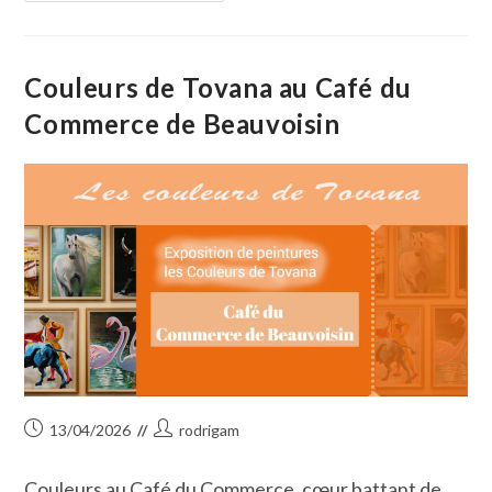
Cocinando,
Deux
Météorites
Jazz
En
Couleurs de Tovana au Café du
Petite
Camargue
Commerce de Beauvoisin
Publication
Auteur/autrice
13/04/2026
rodrigam
publiée :
de
la
Couleurs au Café du Commerce, cœur battant de