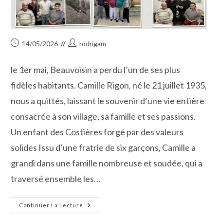
Publication
Auteur/autrice
14/05/2026
rodrigam
publiée :
de
la
le 1er mai, Beauvoisin a perdu l’un de ses plus
publication :
fidèles habitants. Camille Rigon, né le 21 juillet 1935,
nous a quittés, laissant le souvenir d’une vie entière
consacrée à son village, sa famille et ses passions.
Un enfant des Costières forgé par des valeurs
solides Issu d’une fratrie de six garçons, Camille a
grandi dans une famille nombreuse et soudée, qui a
traversé ensemble les…
Camille
Continuer La Lecture
Rigon