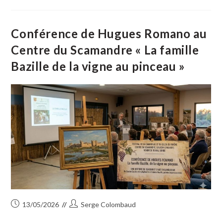
:
Une
Figure
Emblématique
De
Conférence de Hugues Romano au
Beauvoisin
S’en
Centre du Scamandre « La famille
Est
Allée
Bazille de la vigne au pinceau »
Publication
Auteur/autrice
13/05/2026
Serge Colombaud
publiée :
de