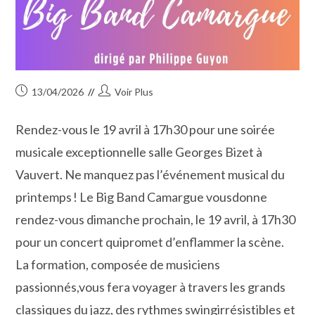
Publication
Auteur/autrice
13/04/2026
Voir Plus
publiée :
de
la
Rendez-vous le 19 avril à 17h30 pour une soirée
publication :
musicale exceptionnelle salle Georges Bizet à
Vauvert. Ne manquez pas l’événement musical du
printemps ! Le Big Band Camargue vousdonne
rendez-vous dimanche prochain, le 19 avril, à 17h30
pour un concert quipromet d’enflammer la scène.
La formation, composée de musiciens
passionnés,vous fera voyager à travers les grands
classiques du jazz, des rythmes swingirrésistibles et