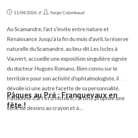
Publication
Auteur/autrice
11/04/2026
Serge Colombaud
publiée :
de
la
Au Scamandre, l'art s'invite entre nature et
publication :
Renaissance Jusqu'à la fin du mois d'avril, la réserve
naturelle du Scamandre, au lieu-dit Les Iscles à
Vauvert, accueille une exposition singulière signée
du docteur Hugues Romano. Bien connu sur le
territoire pour son activité d'ophtalmologiste, il
dévoile ici une autre facette de sa personnalité.
Pâques au Pré : Franquevaux en
Passionné d'art et d'histoire, l'artiste propose une
fête !
série de dessins au crayon et à…
Quand
Continuer La Lecture
L’œil
Devient
Art