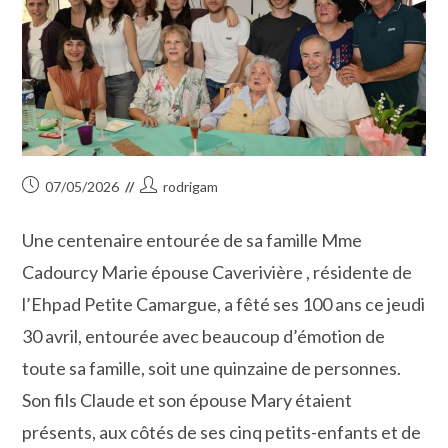
Publication
Auteur/autrice
07/05/2026
rodrigam
publiée :
de
la
Une centenaire entourée de sa famille Mme
publication :
Cadourcy Marie épouse Caverivière , résidente de
l’Ehpad Petite Camargue, a fêté ses 100 ans ce jeudi
30 avril, entourée avec beaucoup d’émotion de
toute sa famille, soit une quinzaine de personnes.
Son fils Claude et son épouse Mary étaient
présents, aux côtés de ses cinq petits-enfants et de