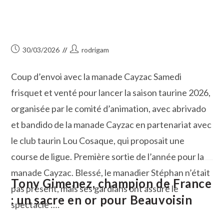
Publication
Auteur/autrice
30/03/2026
rodrigam
publiée :
de
la
Coup d’envoi avec la manade Cayzac Samedi
publication :
frisquet et venté pour lancer la saison taurine 2026,
organisée par le comité d’animation, avec abrivado
et bandido de la manade Cayzac en partenariat avec
le club taurin Lou Cosaque, qui proposait une
course de ligue. Première sortie de l’année pour la
manade Cayzac. Blessé, le manadier Stéphan n’était
Tony Gimenez, champion de France
pas présent, mais ses gardians ont assuré le
: un sacre en or pour Beauvoisin
spectacle :…