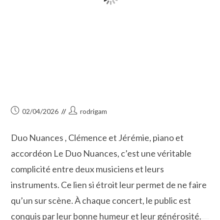
Publication
Auteur/autrice
02/04/2026
rodrigam
publiée :
de
la
Duo Nuances , Clémence et Jérémie, piano et
publication :
accordéon Le Duo Nuances, c’est une véritable
complicité entre deux musiciens et leurs
instruments. Ce lien si étroit leur permet de ne faire
qu’un sur scène. À chaque concert, le public est
conquis par leur bonne humeur et leur générosité.