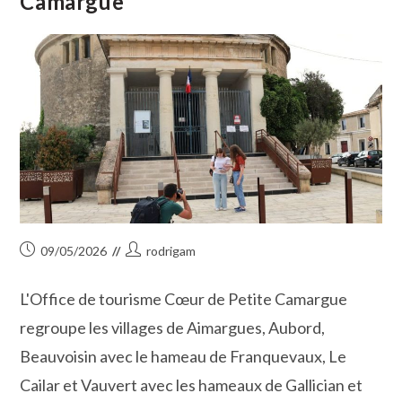
Camargue
Publication
Auteur/autrice
09/05/2026
rodrigam
publiée :
de
la
L'Office de tourisme Cœur de Petite Camargue
publication :
regroupe les villages de Aimargues, Aubord,
Beauvoisin avec le hameau de Franquevaux, Le
Cailar et Vauvert avec les hameaux de Gallician et