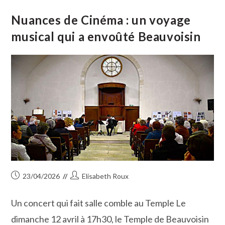
Enflamme
La
Salle
Nuances de Cinéma : un voyage
Bizet
:
musical qui a envoûté Beauvoisin
Un
Concert
Qui
Confirme
L’attachement
Des
Vauverdois
Au
Jazz
Publication
Auteur/autrice
23/04/2026
Elisabeth Roux
publiée :
de
la
Un concert qui fait salle comble au Temple Le
publication :
dimanche 12 avril à 17h30, le Temple de Beauvoisin