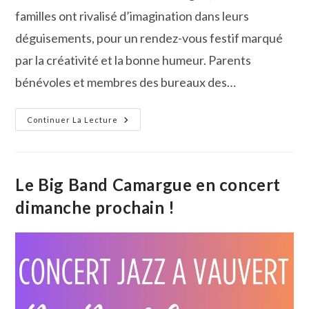
familles ont rivalisé d’imagination dans leurs
déguisements, pour un rendez-vous festif marqué
par la créativité et la bonne humeur. Parents
bénévoles et membres des bureaux des…
Carnaval
Continuer La Lecture
De
Beauvoisin
,
Une
Belle
Réussite
Le Big Band Camargue en concert
Aux
Couleurs
dimanche prochain !
De
La
Camargue