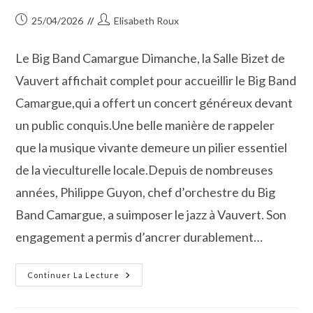
Publication
Auteur/autrice
25/04/2026
Elisabeth Roux
publiée :
de
la
Le Big Band Camargue Dimanche, la Salle Bizet de
publication :
Vauvert affichait complet pour accueillir le Big Band
Camargue,qui a offert un concert généreux devant
un public conquis.Une belle manière de rappeler
que la musique vivante demeure un pilier essentiel
de la vieculturelle locale.Depuis de nombreuses
années, Philippe Guyon, chef d’orchestre du Big
Band Camargue, a suimposer le jazz à Vauvert. Son
engagement a permis d’ancrer durablement…
Le
Continuer La Lecture
Big
Band
Camargue