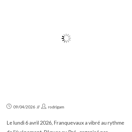
:
Hugues
Romano
S’expose
Au
Scamandre
Publication
Auteur/autrice
09/04/2026
rodrigam
publiée :
de
la
Le lundi 6 avril 2026, Franquevaux a vibré au rythme
publication :
de l'événement Pâques au Pré , organisé par