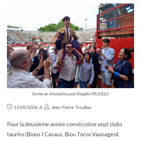
Famille
Bazille
De
La
Vigne
Au
Pinceau »
Sortie en triomphe pour Rogelio PAJUELO
Publication
Auteur/autrice
12/05/2026
Jean-Pierre Trouillas
publiée :
de
la
Pour la deuxième année consécutive sept clubs
publication :
taurins (Bious I Cavaus, Biou Toros Vaunageol,