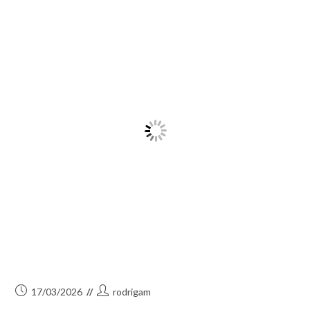
Ouverture
Continuer La Lecture
De
La
Saison
Taurine
2026
À
Beauvoisin
Publication
Auteur/autrice
17/03/2026
rodrigam
publiée :
de