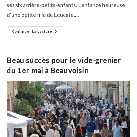
ses six arrière-petits-enfants. L’enfance heureuse
d’une petite fille de Leucate.…
Marie
Continuer La Lecture
Caverivière
A
Fêté
Ses
100
Ans
Beau succès pour le vide-grenier
À
L’Ehpad
du 1er mai à Beauvoisin
Petite
Camargue
De
Beauvoisin