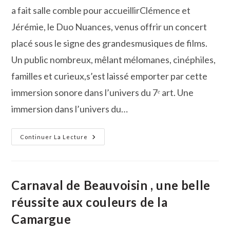
a fait salle comble pour accueillirClémence et
Jérémie, le Duo Nuances, venus offrir un concert
placé sous le signe des grandesmusiques de films.
Un public nombreux, mêlant mélomanes, cinéphiles,
familles et curieux,s’est laissé emporter par cette
immersion sonore dans l’univers du 7ᵉ art. Une
immersion dans l’univers du…
Nuances
Continuer La Lecture
De
Cinéma
:
Un
Voyage
Musical
Carnaval de Beauvoisin , une belle
Qui
A
réussite aux couleurs de la
Envoûté
Beauvoisin
Camargue