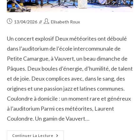
Publication
Auteur/autrice
13/04/2026
Elisabeth Roux
publiée :
de
la
Un concert explosif Deux météorites ont déboulé
publication :
dans l’auditorium de l’école intercommunale de
Petite Camargue, à Vauvert, un beau dimanche de
Pâques. Deux boules d’énergie, d’humilité, de talent
et de joie. Deux complices avec, dans le sang, des
origines et une passion jazz et latines communes.
Coulondre à domicile : un moment rare et généreux
à l’auditorium Parmi ces météorites, Laurent
Coulondre. Un gamin de Vauvert…
Le
Continuer La Lecture
Duo