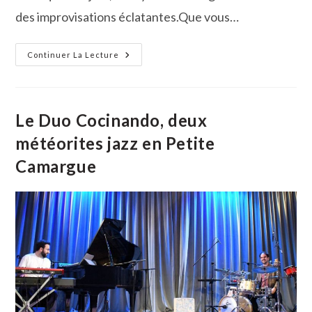
des improvisations éclatantes.Que vous…
Le
Continuer La Lecture
Big
Band
Camargue
En
Concert
Dimanche
Le Duo Cocinando, deux
Prochain
!
météorites jazz en Petite
Camargue