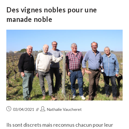
De
La
Des vignes nobles pour une
Fête
À
manade noble
La
Manade
Blatière-
Bessac
Publication
Auteur/autrice
03/04/2021
Nathalie Vaucheret
publiée :
de
la
Ils sont discrets mais reconnus chacun pour leur
publication :