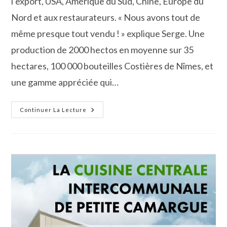
l’export, USA, Amérique du Sud, Chine, Europe du
Nord et aux restaurateurs. « Nous avons tout de
même presque tout vendu ! » explique Serge. Une
production de 2000 hectos en moyenne sur 35
hectares, 100 000 bouteilles Costières de Nîmes, et
une gamme appréciée qui…
Le
Continuer La Lecture
Domaine
Du
Mas
Virgile,
Bien
40
Ans
Et
Bientôt
En
Bio