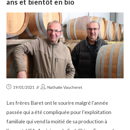
ans et bientôt en bio
Publication
Auteur/autrice
19/01/2021
Nathalie Vaucheret
publiée :
de
la
Les frères Baret ont le sourire malgré l’année
publication :
passée qui a été compliquée pour l’exploitation
familiale qui vend la moitié de sa production à