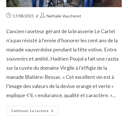
Publication
Auteur/autrice
17/08/2021
Nathalie Vaucheret
publiée :
de
la
L’ancien raseteur gérant de la brasserie Le Cartel
publication :
n’a pas résisté à l’envie d’honorer les cent ans de la
manade vauverdoise pendant la fête votive. Entre
souvenirs et amitié, Hadrien Poujol a fait une razzia
sur la cuvée du domaine Virgile à l’effigie de la
manade Blatière-Bessac. « Cet excellent vin est à
l’image des valeurs de la devise orange et verte »
explique-t’il, « endurance, qualité et caractère. »…
Le
Continuer La Lecture
Cartel
Dédie
La
Semaine