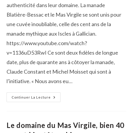
authenticité dans leur domaine. La manade
Blatière-Bessac et le Mas Virgile se sont unis pour
une cuvée inoubliable, celle des cent ans de la
manade mythique aux Iscles à Gallician.
https://www.youtube.com/watch?
v=1136uD53RwI Ce sont deux fidèles de longue
date, plus de quarante ans à côtoyer la manade,
Claude Constant et Michel Moisset qui sont à
l’initiative. « Nous avons eu…
Des
Continuer La Lecture
Vignes
Nobles
Pour
Une
Manade
Noble
Le domaine du Mas Virgile, bien 40