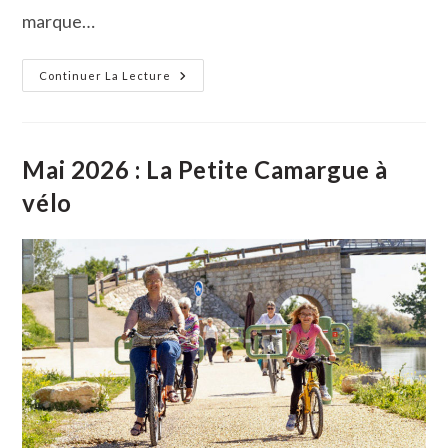
marque…
La
Continuer La Lecture
Petite
Camargue
Inaugure
Le
Premier
Parcours
Mai 2026 : La Petite Camargue à
Œnorando
Du
vélo
Gard
À
Gallician