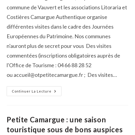
commune de Vauvert et les associations Litoraria et
Costières Camargue Authentique organise
différentes visites dans le cadre des Journées
Européennes du Patrimoine. Nos communes
n'auront plus de secret pour vous Des visites
commentées (inscriptions obligatoires auprès de
l'Office de Tourisme : 04 66 88 28 52
ou accueil@otpetitecamargue.fr ; Des visites…
L’Office
Continuer La Lecture
De
Tourisme
Cœur
De
Petite
Camargue
Petite Camargue : une saison
Organise
Les
touristique sous de bons auspices
Journées
Du