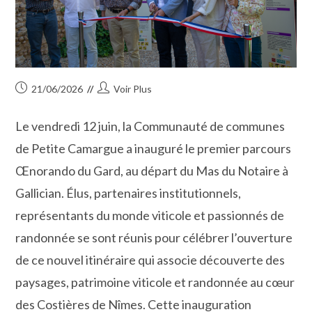
Publication
Auteur/autrice
21/06/2026
Voir Plus
publiée :
de
la
Le vendredi 12 juin, la Communauté de communes
publication :
de Petite Camargue a inauguré le premier parcours
Œnorando du Gard, au départ du Mas du Notaire à
Gallician. Élus, partenaires institutionnels,
représentants du monde viticole et passionnés de
randonnée se sont réunis pour célébrer l’ouverture
de ce nouvel itinéraire qui associe découverte des
paysages, patrimoine viticole et randonnée au cœur
des Costières de Nîmes. Cette inauguration