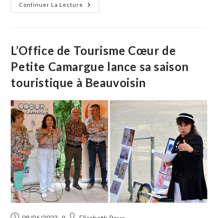
publication :
Journées
Continuer La Lecture
Européennes
Du
Patrimoine
En
Petite
Camargue
L’Office de Tourisme Cœur de
Petite Camargue lance sa saison
touristique à Beauvoisin
Publication
Auteur/autrice
08/06/2023
Elisabeth Roux