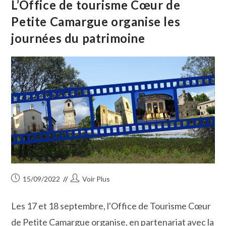
L’Office de tourisme Cœur de
Lance
Sa
Petite Camargue organise les
Saison
Touristique
journées du patrimoine
À
Beauvoisin
Publication
Auteur/autrice
15/09/2022
Voir Plus
publiée :
de
la
Les 17 et 18 septembre, l'Office de Tourisme Cœur
publication :
de Petite Camargue organise, en partenariat avec la