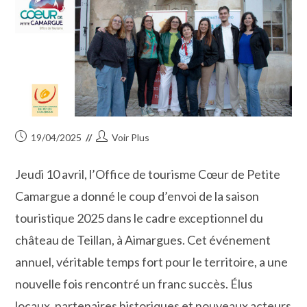
Publication
Auteur/autrice
19/04/2025
Voir Plus
publiée :
de
la
Jeudi 10 avril, l’Office de tourisme Cœur de Petite
publication :
Camargue a donné le coup d’envoi de la saison
touristique 2025 dans le cadre exceptionnel du
château de Teillan, à Aimargues. Cet événement
annuel, véritable temps fort pour le territoire, a une
nouvelle fois rencontré un franc succès. Élus
locaux, partenaires historiques et nouveaux acteurs