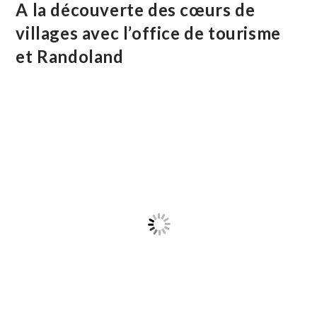
Sous
A la découverte des cœurs de
De
Bons
villages avec l’office de tourisme
Auspices
et Randoland