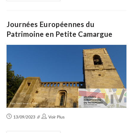
De
Tourisme
Cœur
De
Petite
Camargue
Journées Européennes du
Fait
Son
Patrimoine en Petite Camargue
Bilan
De
Saison
2023
Avec
Ses
Partenaires
Publication
Auteur/autrice
13/09/2023
Voir Plus
publiée :
de
la