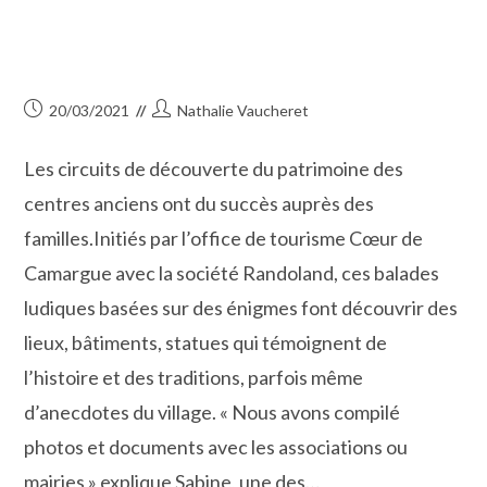
Publication
Auteur/autrice
20/03/2021
Nathalie Vaucheret
publiée :
de
la
Les circuits de découverte du patrimoine des
publication :
centres anciens ont du succès auprès des
familles.Initiés par l’office de tourisme Cœur de
Camargue avec la société Randoland, ces balades
ludiques basées sur des énigmes font découvrir des
lieux, bâtiments, statues qui témoignent de
l’histoire et des traditions, parfois même
d’anecdotes du village. « Nous avons compilé
photos et documents avec les associations ou
mairies » explique Sabine, une des…