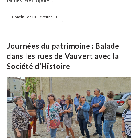
Nîmes Métropole…
Le
Continuer La Lecture
Nouveau
Cartoguide
De
Randonnée
«
Des
Journées du patrimoine : Balade
Costières
À
dans les rues de Vauvert avec la
La
Camargue
Société d’Histoire
Gardoise
»
Est
Sorti
!