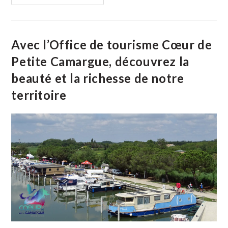
Du
Patrimoine :
Balade
Dans
Les
Rues
Avec l’Office de tourisme Cœur de
De
Vauvert
Petite Camargue, découvrez la
Avec
La
beauté et la richesse de notre
Société
D’Histoire
territoire