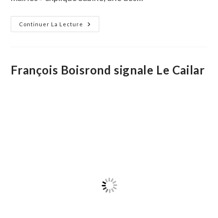
A
Continuer La Lecture
La
Découverte
Des
Cœurs
De
Villages
François Boisrond signale Le Cailar
Avec
L’office
De
Tourisme
Et
Randoland