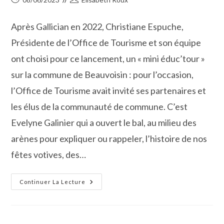
publiée :
de
la
Après Gallician en 2022, Christiane Espuche,
publication :
Présidente de l’Office de Tourisme et son équipe
ont choisi pour ce lancement, un « mini éduc’tour »
sur la commune de Beauvoisin : pour l’occasion,
l’Office de Tourisme avait invité ses partenaires et
les élus de la communauté de commune. C’est
Evelyne Galinier qui a ouvert le bal, au milieu des
arènes pour expliquer ou rappeler, l’histoire de nos
fêtes votives, des…
L’Office
Continuer La Lecture
De
Tourisme
Cœur
De
Petite
Camargue