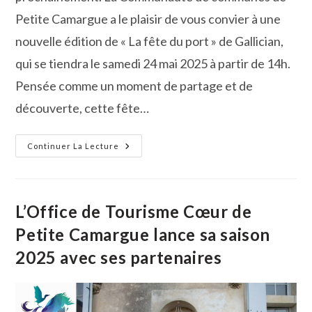
Petite Camargue a le plaisir de vous convier à une
nouvelle édition de « La fête du port » de Gallician,
qui se tiendra le samedi 24 mai 2025 à partir de 14h.
Pensée comme un moment de partage et de
découverte, cette fête…
Cap
Continuer La Lecture
Sur
La
Fête
Du
Port
De
L’Office de Tourisme Cœur de
Gallician
!
Petite Camargue lance sa saison
2025 avec ses partenaires