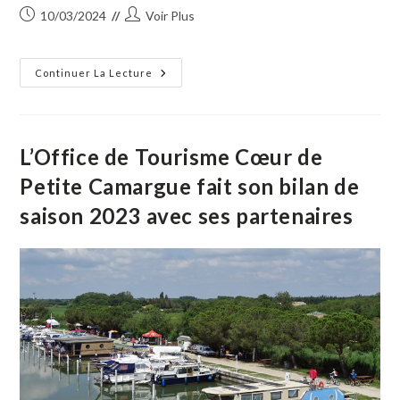
Publication
Auteur/autrice
10/03/2024
Voir Plus
publiée :
de
la
publication :
Avec
Continuer La Lecture
L’Office
De
Tourisme
Cœur
De
Petite
L’Office de Tourisme Cœur de
Camargue,
Découvrez
Petite Camargue fait son bilan de
La
Beauté
saison 2023 avec ses partenaires
Et
La
Richesse
De
Notre
Territoire