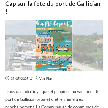
Pour
Cap sur la fête du port de Gallician
Découvrir
La
!
Richesse
De
Notre
Histoire
Publication
Auteur/autrice
23/05/2025
Voir Plus
publiée :
de
la
Dans un cadre idyllique et propice aux vacances, le
publication :
port de Gallician promet d’être animé très
prochainement. La Communauté de communes de