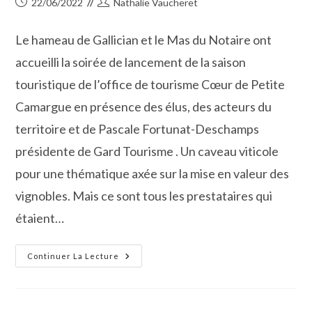
Publication
Auteur/autrice
22/06/2022
Nathalie Vaucheret
publiée :
de
la
Le hameau de Gallician et le Mas du Notaire ont
publication :
accueilli la soirée de lancement de la saison
touristique de l’office de tourisme Cœur de Petite
Camargue en présence des élus, des acteurs du
territoire et de Pascale Fortunat-Deschamps
présidente de Gard Tourisme . Un caveau viticole
pour une thématique axée sur la mise en valeur des
vignobles. Mais ce sont tous les prestataires qui
étaient…
Petite
Continuer La Lecture
Camargue
:
Une
Saison
Touristique