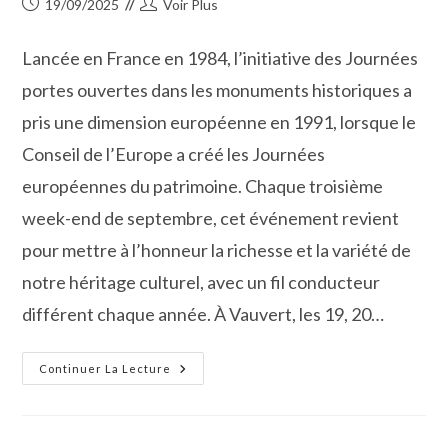
Publication
Auteur/autrice
19/09/2025
Voir Plus
publiée :
de
la
Lancée en France en 1984, l’initiative des Journées
publication :
portes ouvertes dans les monuments historiques a
pris une dimension européenne en 1991, lorsque le
Conseil de l’Europe a créé les Journées
européennes du patrimoine. Chaque troisième
week-end de septembre, cet événement revient
pour mettre à l’honneur la richesse et la variété de
notre héritage culturel, avec un fil conducteur
différent chaque année. À Vauvert, les 19, 20…
Vauvert :
Continuer La Lecture
Les
Journées
Européennes
Du
Patrimoine