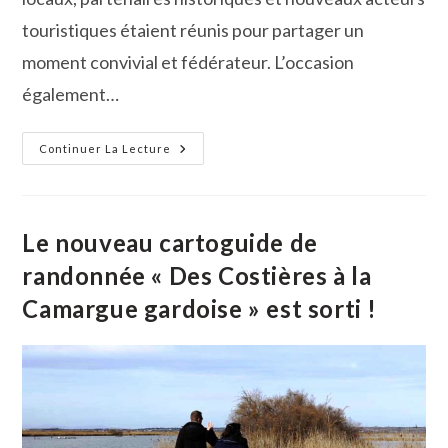
touristiques étaient réunis pour partager un
moment convivial et fédérateur. L’occasion
également…
L’Office
Continuer La Lecture
De
Tourisme
Cœur
De
Petite
Camargue
Le nouveau cartoguide de
Lance
Sa
randonnée « Des Costières à la
Saison
2025
Camargue gardoise » est sorti !
Avec
Ses
Partenaires