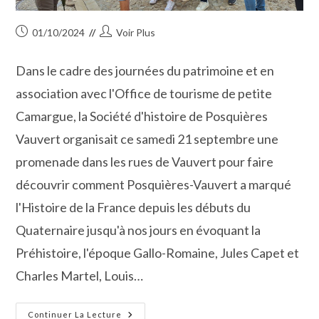
Publication
Auteur/autrice
01/10/2024
Voir Plus
publiée :
de
la
Dans le cadre des journées du patrimoine et en
publication :
association avec l'Office de tourisme de petite
Camargue, la Société d'histoire de Posquières
Vauvert organisait ce samedi 21 septembre une
promenade dans les rues de Vauvert pour faire
découvrir comment Posquières-Vauvert a marqué
l'Histoire de la France depuis les débuts du
Quaternaire jusqu'à nos jours en évoquant la
Préhistoire, l'époque Gallo-Romaine, Jules Capet et
Charles Martel, Louis…
Journées
Continuer La Lecture