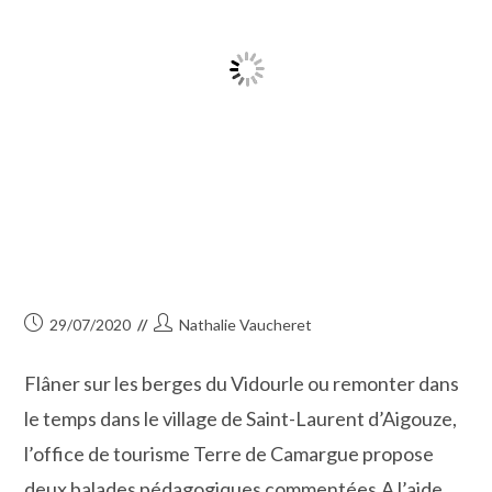
Publication
Auteur/autrice
29/07/2020
Nathalie Vaucheret
publiée :
de
la
Flâner sur les berges du Vidourle ou remonter dans
publication :
le temps dans le village de Saint-Laurent d’Aigouze,
l’office de tourisme Terre de Camargue propose
deux balades pédagogiques commentées.A l’aide