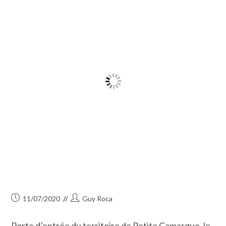
Publication
Auteur/autrice
11/07/2020
Guy Roca
publiée :
de
la
Porte d’entrée du territoire de Petite Camargue, le