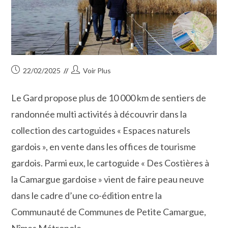
Publication
Auteur/autrice
22/02/2025
Voir Plus
publiée :
de
la
Le Gard propose plus de 10 000 km de sentiers de
publication :
randonnée multi activités à découvrir dans la
collection des cartoguides « Espaces naturels
gardois », en vente dans les offices de tourisme
gardois. Parmi eux, le cartoguide « Des Costières à
la Camargue gardoise » vient de faire peau neuve
dans le cadre d’une co-édition entre la
Communauté de Communes de Petite Camargue,