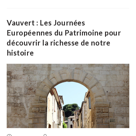
La
Petite
Camargue
À
Vélo
Vauvert : Les Journées
Européennes du Patrimoine pour
découvrir la richesse de notre
histoire