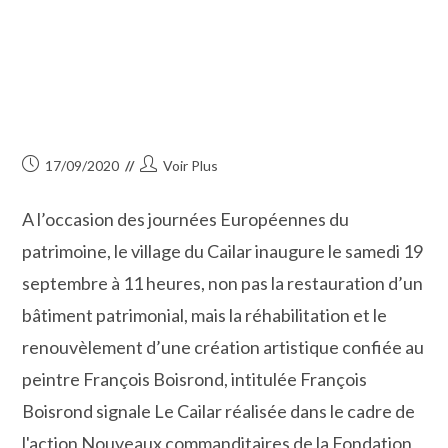
Publication
Auteur/autrice
17/09/2020
Voir Plus
publiée :
de
la
A l’occasion des journées Européennes du
publication :
patrimoine, le village du Cailar inaugure le samedi 19
septembre à 11 heures, non pas la restauration d’un
bâtiment patrimonial, mais la réhabilitation et le
renouvèlement d’une création artistique confiée au
peintre François Boisrond, intitulée François
Boisrond signale Le Cailar réalisée dans le cadre de
l'action Nouveaux commanditaires de la Fondation