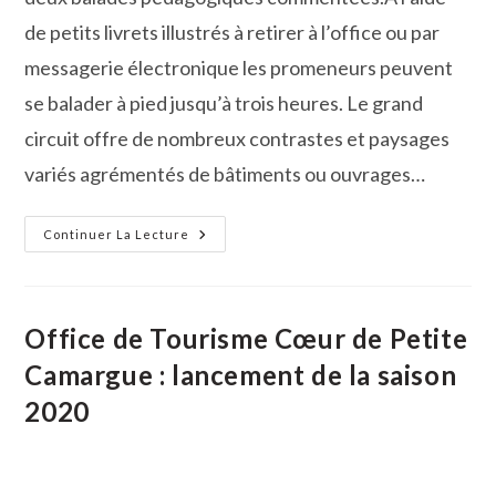
de petits livrets illustrés à retirer à l’office ou par
messagerie électronique les promeneurs peuvent
se balader à pied jusqu’à trois heures. Le grand
circuit offre de nombreux contrastes et paysages
variés agrémentés de bâtiments ou ouvrages…
Balades
Continuer La Lecture
Pédagogiques
Dans
Le
Village
De
Saint-
Office de Tourisme Cœur de Petite
Laurent
D’Aigouze
Camargue : lancement de la saison
Et
La
2020
Plaine
Du
Vidourle