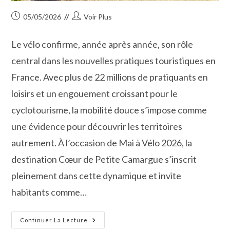
Publication
Auteur/autrice
05/05/2026
Voir Plus
publiée :
de
la
Le vélo confirme, année après année, son rôle
publication :
central dans les nouvelles pratiques touristiques en
France. Avec plus de 22 millions de pratiquants en
loisirs et un engouement croissant pour le
cyclotourisme, la mobilité douce s’impose comme
une évidence pour découvrir les territoires
autrement. À l’occasion de Mai à Vélo 2026, la
destination Cœur de Petite Camargue s’inscrit
pleinement dans cette dynamique et invite
habitants comme…
Mai
Continuer La Lecture
2026 :