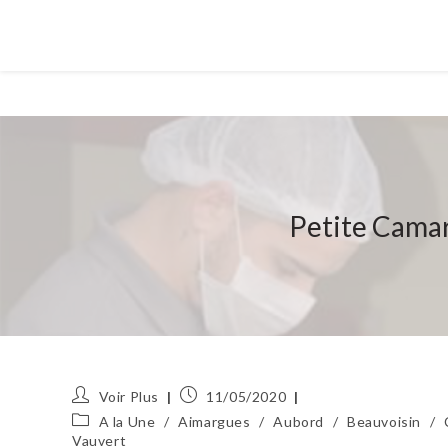
Petite Camarg
Auteur/autrice
Publication
Voir Plus
11/05/2020
de
publiée :
Post
A la Une
/
Aimargues
/
Aubord
/
Beauvoisin
/
la
category:
Vauvert