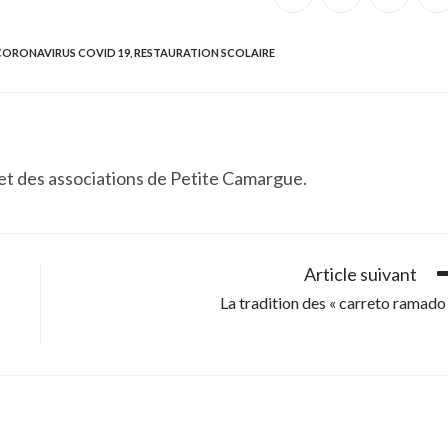
dans
dans
dans
d
une
une
une
u
autre
autre
autre
a
fenêtre
fenêtre
fenêtre
f
CORONAVIRUS COVID 19
,
RESTAURATION SCOLAIRE
 et des associations de Petite Camargue.
Article suivant
La tradition des « carreto ramado