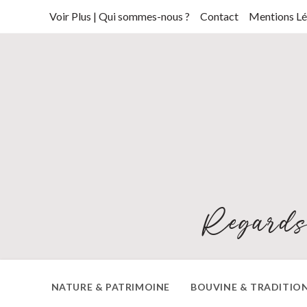
Skip
Voir Plus | Qui sommes-nous ?
Contact
Mentions Lé
to
content
Regards
NATURE & PATRIMOINE
BOUVINE & TRADITIO