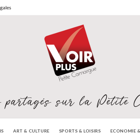
gales
 partagés sur la Petite 
NS
ART & CULTURE
SPORTS & LOISIRS
ECONOMIE &