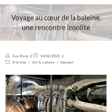
Voyage au cœur de la baleine,
une rencontre insolite
Auteur/autrice
Publication
Guy Roca
14/02/2021
de
publiée :
Post
A la Une
/
Art & culture
/
Vauvert
la
category:
publication :