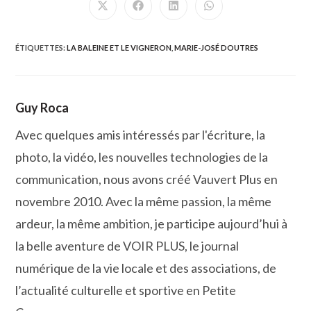
Ouvrir
Ouvrir
Ouvrir
Ouvrir
dans
dans
dans
dans
une
une
une
une
autre
autre
autre
autre
fenêtre
fenêtre
fenêtre
fenêtre
ÉTIQUETTES
:
LA BALEINE ET LE VIGNERON
,
MARIE-JOSÉ DOUTRES
Guy Roca
Avec quelques amis intéressés par l'écriture, la
photo, la vidéo, les nouvelles technologies de la
communication, nous avons créé Vauvert Plus en
novembre 2010. Avec la même passion, la même
ardeur, la même ambition, je participe aujourd’hui à
la belle aventure de VOIR PLUS, le journal
numérique de la vie locale et des associations, de
l’actualité culturelle et sportive en Petite