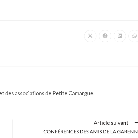
Ouvrir
Ouvrir
Ouvrir
O
dans
dans
dans
d
une
une
une
u
autre
autre
autre
a
fenêtre
fenêtre
fenêtre
f
 et des associations de Petite Camargue.
Article suivant
CONFÉRENCES DES AMIS DE LA GARENN