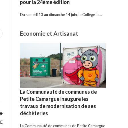
pour la 24ème édition
Du samedi 13 au dimanche 14 juin, le Collège La…
Economie et Artisanat
uvrir
ans
ne
utre
enêtre
La Communauté de communes de
Petite Camargue inaugure les
travaux de modernisation de ses
déchèteries
E
La Communauté de communes de Petite Camargue