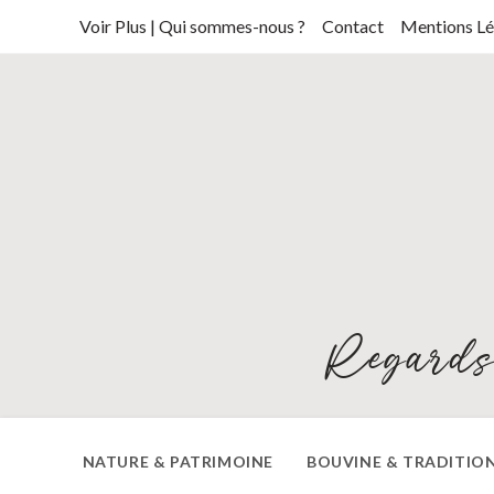
Skip
Voir Plus | Qui sommes-nous ?
Contact
Mentions Lé
to
content
Regards
NATURE & PATRIMOINE
BOUVINE & TRADITIO