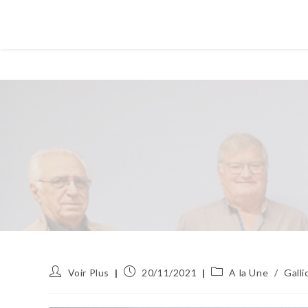
Auteur/autrice
Publication
Post
Voir Plus
20/11/2021
A la Une
/
Galli
de
publiée :
category:
la