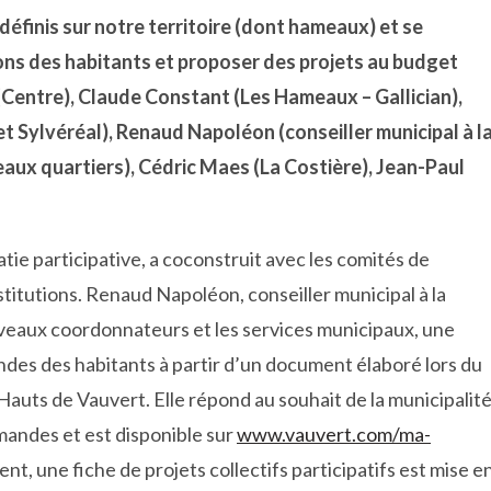
 définis sur notre territoire (dont hameaux) et se
ions des habitants et proposer des projets au budget
a (Centre), Claude Constant (Les Hameaux – Gallician),
 Sylvéréal), Renaud Napoléon (conseiller municipal à l
aux quartiers), Cédric Maes (La Costière), Jean-Paul
tie participative, a coconstruit avec les comités de
institutions. Renaud Napoléon, conseiller municipal à la
ouveaux coordonnateurs et les services municipaux, une
ndes des habitants à partir d’un document élaboré lors du
auts de Vauvert. Elle répond au souhait de la municipalit
mandes et est disponible sur
www.vauvert.com/ma-
nt, une fiche de projets collectifs participatifs est mise e