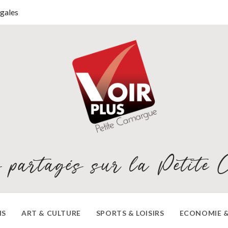
gales
 partagés sur la Petite 
NS
ART & CULTURE
SPORTS & LOISIRS
ECONOMIE &