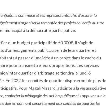
toyen(ne)s, la commune et ses représentants, afin d’assurer la
 également d’organiser la remontée des projets collectifs au titre
r municipal à la démocratie participative.
er d’un budget participatif de 50 000€. Il s’agit de
s d’aménagements public au sein de leur quartier et
 habitants à passer d’une idée à un projet dans le cadre du
mbre pour transmettre leurs propositions. Les services
nion inter quartier d’arbitrage se tiendra le lundi 6
née. En 2022, les comités de quartier disposeront de plus d
icipatifs. Pour Magali Nissard, adjointe à la vie associativ
, conforter la pédagogie de l’action publique et s’appuyer sur la
uverdois en donnant concrètement aux comités de quartier les