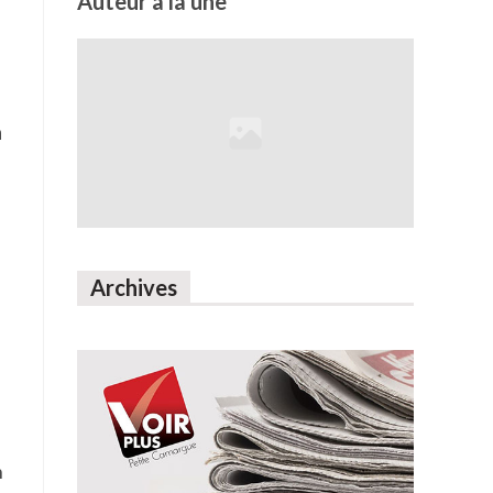
Auteur à la une
a
Archives
é
n