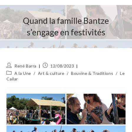
Quand la famille Bantze
s’engage en festivités
Auteur/autrice
Publication
René Barra
12/08/2023
de
publiée :
Post
A la Une
/
Art & culture
/
Bouvine & Traditions
/
Le
la
category:
Cailar
publication :