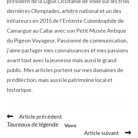
président de la Ligue Occitanie de Voile sur les trois
dernières Olympiades, arbitre national et un des
initiateurs en 2015 de l’Entente Colombophile de
Camargue au Cailar avec son Petit Musée Antique
du Pigeon Voyageur. Passionné de communication,
j’aime partager mes connaissances et mes passions
avant tout avec la jeunesse mais aussi le grand
public. Mes articles portent sur mes domaines de
prédilection, mais aussi le patrimoine local et
historique.
Article précédent
Read
more
Taureaux de légende
Vovo
articles
Article suivant