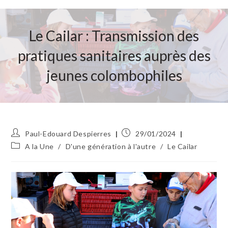
Le Cailar : Transmission des
pratiques sanitaires auprès des
jeunes colombophiles
Auteur/autrice
Publication
Paul-Edouard Despierres
29/01/2024
de
publiée :
Post
A la Une
/
D'une génération à l'autre
/
Le Cailar
la
category:
publication :