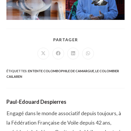
PARTAGER
PARTAGER
CE
CONTENU
Ouvrir
Ouvrir
Ouvrir
Ouvrir
dans
dans
dans
dans
une
une
une
une
autre
autre
autre
autre
fenêtre
fenêtre
fenêtre
fenêtre
ÉTIQUETTES
:
ENTENTE COLOMBOPHILE DE CAMARGUE
,
LE COLOMBIER
CAILAREN
Paul-Edouard Despierres
Engagé dans le monde associatif depuis toujours, à
la Fédération Française de Voile depuis 42 ans,