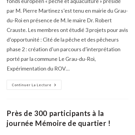
fonds européen « pêche et aquaculture » présidé
par M. Pierre Martinez s’est tenu en mairie du Grau-
du-Roi en présence de M. le maire Dr. Robert
Crauste. Les membres ont étudié 3 projets pour avis
d’opportunité : Cité de la pêche et des pêcheurs
phase 2 : création d’un parcours d’interprétation
porté par la commune Le Grau-du-Roi,
Expérimentation du ROV…
PETR
Continuer La Lecture
Vidourle-
Camargue :
Les
Projets
« Pêche
Et
Près de 300 participants à la
Aquaculture »
Présentés
journée Mémoire de quartier !
Au
Fonds
Européen