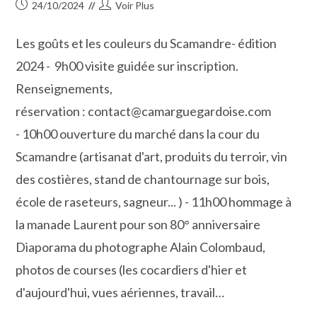
Publication
Auteur/autrice
24/10/2024
Voir Plus
publiée :
de
la
Les goûts et les couleurs du Scamandre- édition
publication :
2024 - 9h00 visite guidée sur inscription.
Renseignements,
réservation : contact@camarguegardoise.com
- 10h00 ouverture du marché dans la cour du
Scamandre (artisanat d'art, produits du terroir, vin
des costières, stand de chantournage sur bois,
école de raseteurs, sagneur... ) - 11h00 hommage à
la manade Laurent pour son 80° anniversaire
Diaporama du photographe Alain Colombaud,
photos de courses (les cocardiers d'hier et
d'aujourd'hui, vues aériennes, travail…