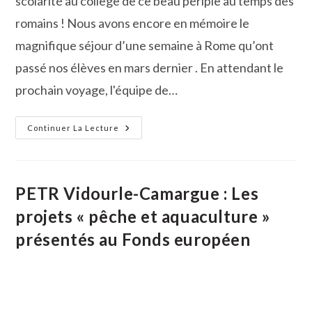
scolarité au collège de ce beau périple au temps des
romains ! Nous avons encore en mémoire le
magnifique séjour d’une semaine à Rome qu’ont
passé nos élèves en mars dernier . En attendant le
prochain voyage, l'équipe de…
Les
Continuer La Lecture
Latinistes
À
La
Découverte
De
La
PETR Vidourle-Camargue : Les
Ville
D’Arles
projets « pêche et aquaculture »
Aux
Temps
présentés au Fonds européen
Antiques