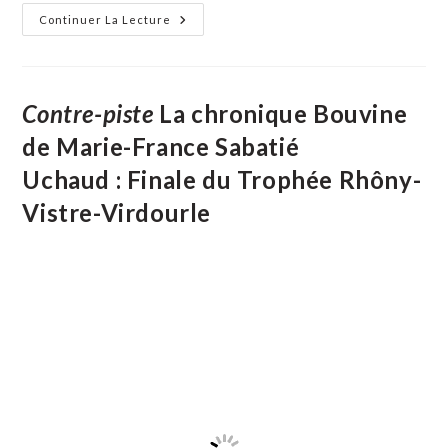
Les
Continuer La Lecture
Goûts
Et
Les
Couleurs
Du
Scamandre
Contre-piste
La chronique Bouvine
Ce
Samedi
de Marie-France Sabatié
26
Octobre
Uchaud : Finale du Trophée Rhôny-
Vistre-Virdourle