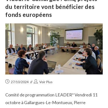
C’est ?
du territoire vont bénéficier des
fonds européens
Publication
Auteur/autrice
27/10/2024
Voir Plus
publiée :
de
la
Comité de programmation LEADER* Vendredi 11
publication :
octobre à Gallargues-Le-Montueux, Pierre