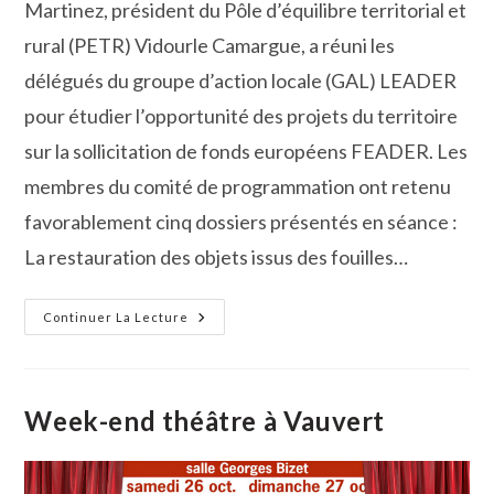
Martinez, président du Pôle d’équilibre territorial et
rural (PETR) Vidourle Camargue, a réuni les
délégués du groupe d’action locale (GAL) LEADER
pour étudier l’opportunité des projets du territoire
sur la sollicitation de fonds européens FEADER. Les
membres du comité de programmation ont retenu
favorablement cinq dossiers présentés en séance :
La restauration des objets issus des fouilles…
Vidourle-
Continuer La Lecture
Camargue :
Cinq
Projets
Du
Territoire
Vont
Week-end théâtre à Vauvert
Bénéficier
Des
Fonds
Européens