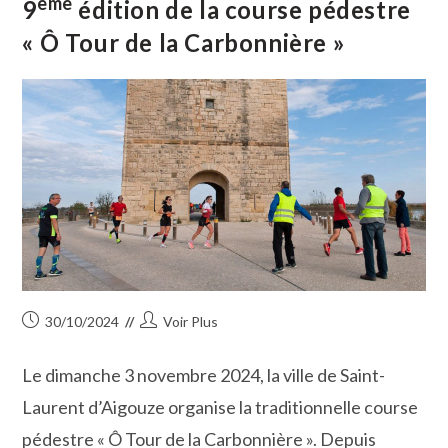
ème
9
édition de la course pédestre
De
Végétaux
« Ô Tour de la Carbonnière »
Publication
Auteur/autrice
30/10/2024
Voir Plus
publiée :
de
la
Le dimanche 3 novembre 2024, la ville de Saint-
publication :
Laurent d’Aigouze organise la traditionnelle course
pédestre « Ô Tour de la Carbonnière ». Depuis