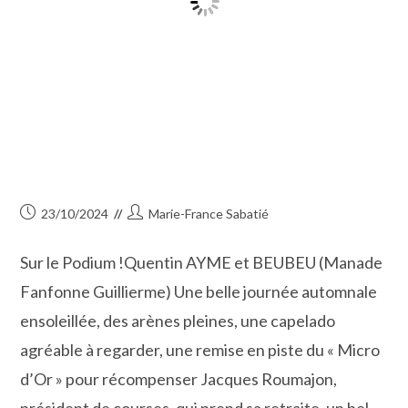
Publication
Auteur/autrice
23/10/2024
Marie-France Sabatié
publiée :
de
la
Sur le Podium !Quentin AYME et BEUBEU (Manade
publication :
Fanfonne Guillierme) Une belle journée automnale
ensoleillée, des arènes pleines, une capelado
agréable à regarder, une remise en piste du « Micro
d’Or » pour récompenser Jacques Roumajon,