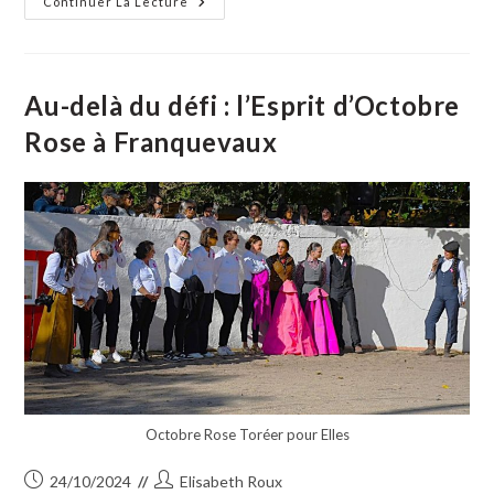
Top
Continuer La Lecture
Départ
Pour
Le
Cross
Du
Collège !
Au-delà du défi : l’Esprit d’Octobre
Rose à Franquevaux
Octobre Rose Toréer pour Elles
Publication
Auteur/autrice
24/10/2024
Elisabeth Roux