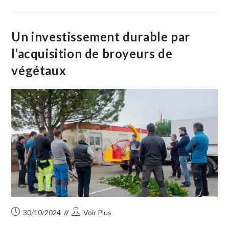
BOUVINE »
Qu’es
Acò ?
Un investissement durable par
l’acquisition de broyeurs de
végétaux
Publication
Auteur/autrice
30/10/2024
Voir Plus
publiée :
de