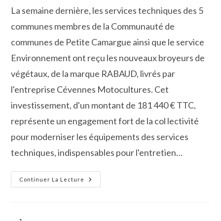
la
La semaine dernière, les services techniques des 5
publication :
communes membres de la Communauté de
communes de Petite Camargue ainsi que le service
Environnement ont reçu les nouveaux broyeurs de
végétaux, de la marque RABAUD, livrés par
l'entreprise Cévennes Motocultures. Cet
investissement, d'un montant de 181 440 € TTC,
représente un engagement fort de la col lectivité
pour moderniser les équipements des services
techniques, indispensables pour l'entretien…
Un
Continuer La Lecture
Investissement
Durable
Par
L’acquisition
De
Broyeurs