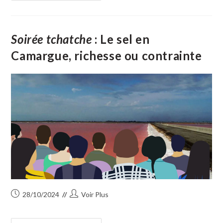
–
12
Colombes
Pour
Un
Soirée tchatche
: Le sel en
Lâcher
D’anniversaire
Camargue, richesse ou contrainte
Publication
Auteur/autrice
28/10/2024
Voir Plus
publiée :
de
la