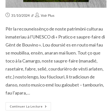
Publication
Auteur/autrice
31/10/2024
Voir Plus
publiée :
de
la
Pèr la recouneissènço de noste patrimòni culturau
publication :
inmateriau à l’UNESCO di « Pratico e saupre-faire di
Gènt de Bouvino ». Lou doursié es en routo mai fau
se moubilisa, ensèn, anaran mai liuen. Tout ço que
toco à la Camargo, noste saupre-faire (manadié,
rasetaire, fabre, selié, courdurièro de vèsti arlaten,
etc.) nosto lengo, lou fóuclouri, li tradicioun de
danso, nosto musico emé lou galoubet – tambourin,
fau l’apara,…
« GENS
Continuer La Lecture
DE