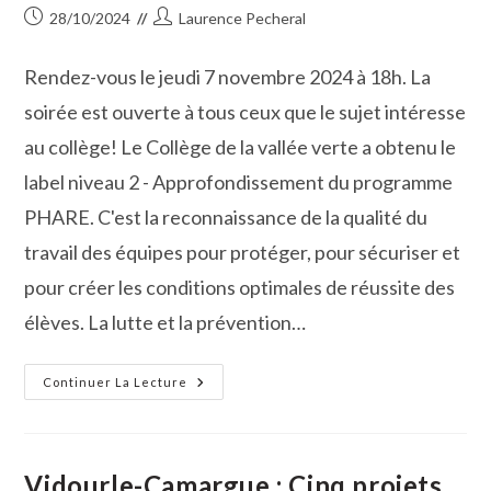
Publication
Auteur/autrice
28/10/2024
Laurence Pecheral
publiée :
de
la
Rendez-vous le jeudi 7 novembre 2024 à 18h. La
publication :
soirée est ouverte à tous ceux que le sujet intéresse
au collège! Le Collège de la vallée verte a obtenu le
label niveau 2 - Approfondissement du programme
PHARE. C'est la reconnaissance de la qualité du
travail des équipes pour protéger, pour sécuriser et
pour créer les conditions optimales de réussite des
élèves. La lutte et la prévention…
Soirée
Continuer La Lecture
NAH
Au
Collège :
Mais
Qu’est-
Ce
Vidourle-Camargue : Cinq projets
Que