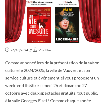
Publication
Auteur/autrice
26/10/2024
Voir Plus
publiée :
de
la
Comme annoncé lors de la présentation de la saison
publication :
culturelle 2024/2025, la ville de Vauvert et son
service culture et événementiel vous proposent un
week-end théâtre samedi 26 et dimanche 27
octobre avec deux spectacles gratuits, tout public,
à la salle Georges Bizet ! Comme chaque année