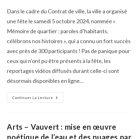
publiée :
de
la
Dans le cadre du Contrat de ville, la ville a organisé
publication :
une fête le samedi 5 octobre 2024, nommée «
Mémoire de quartier : paroles d’habitants,
célébrons nos histoires », qui a connu un fort succès
avec près de 300 participants ! Pas de panique pour
ceux qui n’ont pu être présents à la fête, les
reportages vidéos diffusés durant celle-ci sont
désormais disponibles en ligne…
Près
Continuer La Lecture
De
300
Participants
À
La
Journée
Arts – Vauvert : mise en œuvre
Mémoire
De
poétique de l’eau et des nuages par
Quartier