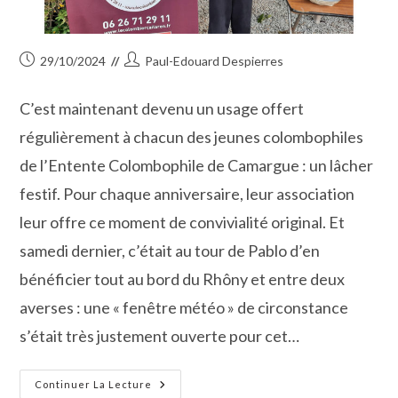
Publication
Auteur/autrice
29/10/2024
Paul-Edouard Despierres
publiée :
de
la
C’est maintenant devenu un usage offert
publication :
régulièrement à chacun des jeunes colombophiles
de l’Entente Colombophile de Camargue : un lâcher
festif. Pour chaque anniversaire, leur association
leur offre ce moment de convivialité original. Et
samedi dernier, c’était au tour de Pablo d’en
bénéficier tout au bord du Rhôny et entre deux
averses : une « fenêtre météo » de circonstance
s’était très justement ouverte pour cet…
12
Continuer La Lecture
Ans