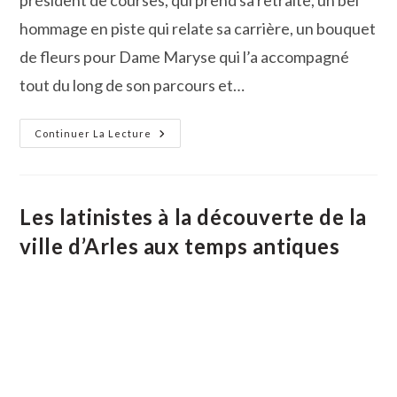
président de courses, qui prend sa retraite, un bel
hommage en piste qui relate sa carrière, un bouquet
de fleurs pour Dame Maryse qui l’a accompagné
tout du long de son parcours et…
Contre-
Continuer La Lecture
Piste
La
Chronique
Bouvine
De
Marie-
Les latinistes à la découverte de la
France
Sabatié
ville d’Arles aux temps antiques
Uchaud :
Finale
Du
Trophée
Rhôny-
Vistre-
Virdourle