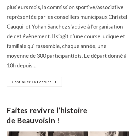
plusieurs mois, la commission sportive/associative
représentée par les conseillers municipaux Christel
Cauquil et Yohan Sanchez s’active à l’organisation
de cet évènement. Il s’agit d’une course ludique et
familiale qui rassemble, chaque année, une
moyenne de 300 participant(e)s. Le départ donné à
10h depuis…
Ème
9
Continuer La Lecture
Édition
De
La
Course
Pédestre
«
Faites revivre l’histoire
Ô
Tour
de Beauvoisin !
De
La
Carbonnière
»