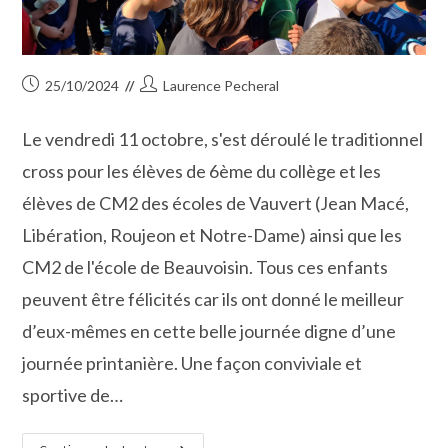
Publication
Auteur/autrice
25/10/2024
Laurence Pecheral
publiée :
de
la
Le vendredi 11 octobre, s'est déroulé le traditionnel
publication :
cross pour les élèves de 6ème du collège et les
élèves de CM2 des écoles de Vauvert (Jean Macé,
Libération, Roujeon et Notre-Dame) ainsi que les
CM2 de l'école de Beauvoisin. Tous ces enfants
peuvent être félicités car ils ont donné le meilleur
d’eux-mêmes en cette belle journée digne d’une
journée printanière. Une façon conviviale et
sportive de…