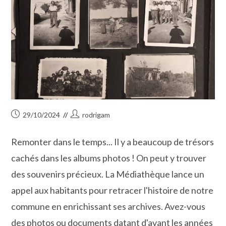
Publication
Auteur/autrice
29/10/2024
rodrigam
publiée :
de
la
Remonter dans le temps... Il y a beaucoup de trésors
publication :
cachés dans les albums photos ! On peut y trouver
des souvenirs précieux. La Médiathèque lance un
appel aux habitants pour retracer l'histoire de notre
commune en enrichissant ses archives. Avez-vous
des photos ou documents datant d'avant les années