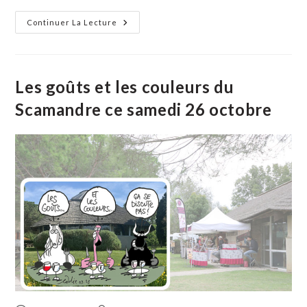
Au-
Continuer La Lecture
Delà
Du
Défi :
L’Esprit
D’Octobre
Rose
Les goûts et les couleurs du
À
Franquevaux
Scamandre ce samedi 26 octobre