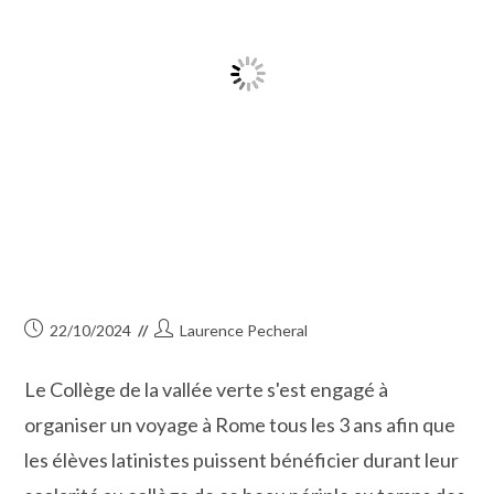
Publication
Auteur/autrice
22/10/2024
Laurence Pecheral
publiée :
de
la
Le Collège de la vallée verte s'est engagé à
publication :
organiser un voyage à Rome tous les 3 ans afin que
les élèves latinistes puissent bénéficier durant leur