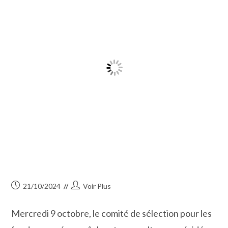
Publication
Auteur/autrice
21/10/2024
Voir Plus
publiée :
de
la
Mercredi 9 octobre, le comité de sélection pour les
publication :