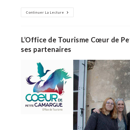
Au
Continuer La Lecture
Diable
Vauvert
:
25
Ans,
Cela
L’Office de Tourisme Cœur de Pe
Se
Fête
ses partenaires
!