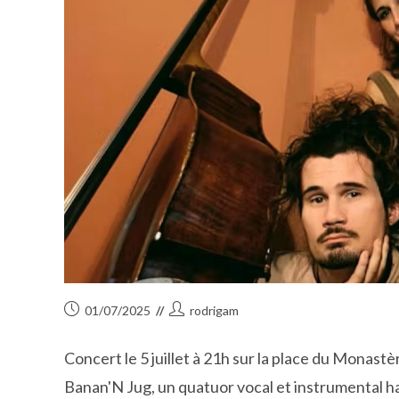
Publication
Auteur/autrice
01/07/2025
rodrigam
publiée :
de
la
Concert le 5 juillet à 21h sur la place du Monast
publication :
Banan'N Jug, un quatuor vocal et instrumental ha