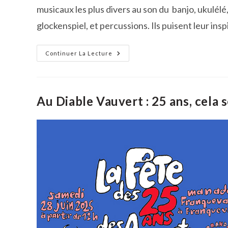
musicaux les plus divers au son du banjo, ukulél
glockenspiel, et percussions. Ils puisent leur ins
Concert
Continuer La Lecture
Des
Bana’N
Jug
À
Franquevaux
Au Diable Vauvert : 25 ans, cela s