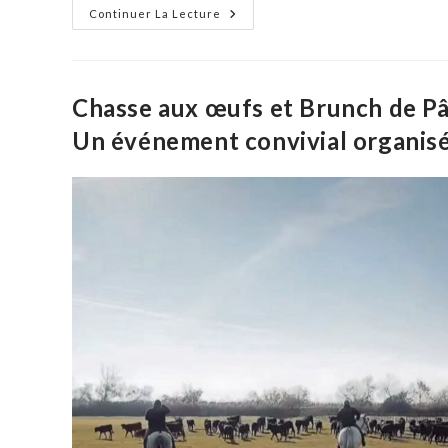
L’Office
Continuer La Lecture
De
Tourisme
Cœur
De
Petite
Camargue
Chasse aux œufs et Brunch de P
Lance
Sa
Un événement convivial organis
Saison
2025
Avec
Ses
Partenaires