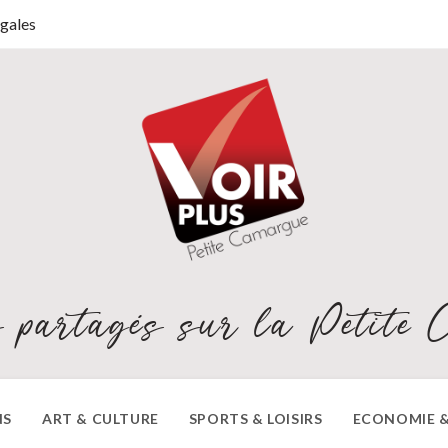
gales
 partagés sur la Petite 
NS
ART & CULTURE
SPORTS & LOISIRS
ECONOMIE &