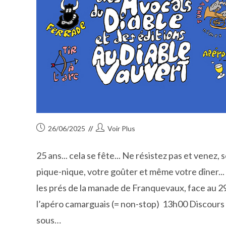
Publication
Auteur/autrice
26/06/2025
Voir Plus
publiée :
de
la
25 ans... cela se fête... Ne résistez pas et venez
publication :
pique-nique, votre goûter et même votre dîner...
les prés de la manade de Franquevaux, face au 2
l’apéro camarguais (= non-stop) 13h00 Discours et
sous…