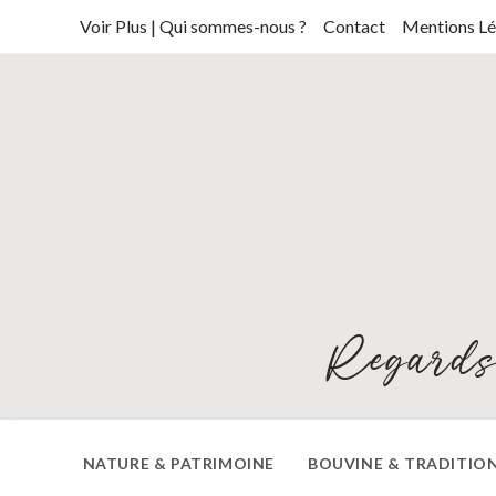
Skip
Voir Plus | Qui sommes-nous ?
Contact
Mentions Lé
to
content
Regards
NATURE & PATRIMOINE
BOUVINE & TRADITIO