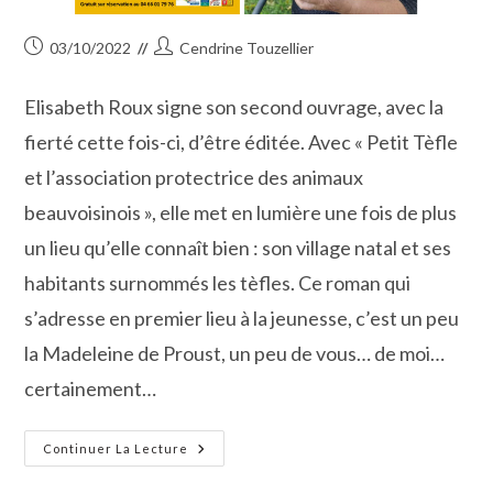
Publication
Auteur/autrice
03/10/2022
Cendrine Touzellier
publiée :
de
la
Elisabeth Roux signe son second ouvrage, avec la
publication :
fierté cette fois-ci, d’être éditée. Avec « Petit Tèfle
et l’association protectrice des animaux
beauvoisinois », elle met en lumière une fois de plus
un lieu qu’elle connaît bien : son village natal et ses
habitants surnommés les tèfles. Ce roman qui
s’adresse en premier lieu à la jeunesse, c’est un peu
la Madeleine de Proust, un peu de vous… de moi…
certainement…
Beauvoisin
Continuer La Lecture
Fait
Aussi