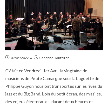
Publication
Auteur/autrice
09/04/2022
Cendrine Touzellier
publiée :
de
la
C’était ce Vendredi 1er Avril, la vingtaine de
publication :
musiciens de Petite Camargue sous la baguette de
Philippe Guyon nous ont transportés sur les rives du
jazz et du Big Band. Loin du petit écran, des missiles,
des enjeux électoraux … durant deux heures et