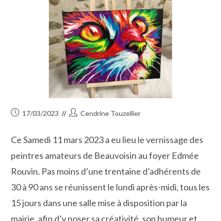
Publication
Auteur/autrice
17/03/2023
Cendrine Touzellier
publiée :
de
la
Ce Samedi 11 mars 2023 a eu lieu le vernissage des
publication :
peintres amateurs de Beauvoisin au foyer Edmée
Rouvin. Pas moins d’une trentaine d’adhérents de
30 à 90 ans se réunissent le lundi après-midi, tous les
15 jours dans une salle mise à disposition par la
mairie, afin d’y poser sa créativité, son humeur et