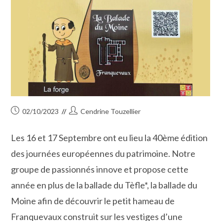
Publication
Auteur/autrice
02/10/2023
Cendrine Touzellier
publiée :
de
la
Les 16 et 17 Septembre ont eu lieu la 40ème édition
publication :
des journées européennes du patrimoine. Notre
groupe de passionnés innove et propose cette
année en plus de la ballade du Tèfle*, la ballade du
Moine afin de découvrir le petit hameau de
Franquevaux construit sur les vestiges d’une