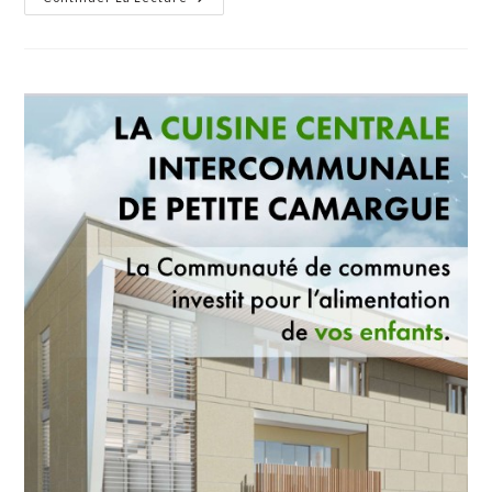
Générac,
La
Sabreuse
De
Rubans
Perpétue
Un
Savoir
Centenaire