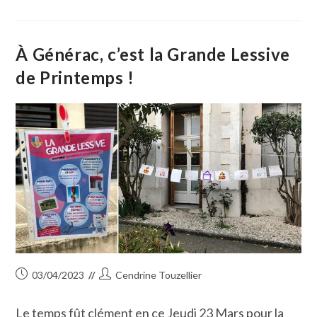
De
Petite
Camargue
Défraie
La
À Générac, c’est la Grande Lessive
Chronique
de Printemps !
Publication
Auteur/autrice
03/04/2023
Cendrine Touzellier
publiée :
de
la
Le temps fût clément en ce Jeudi 23 Mars pour la