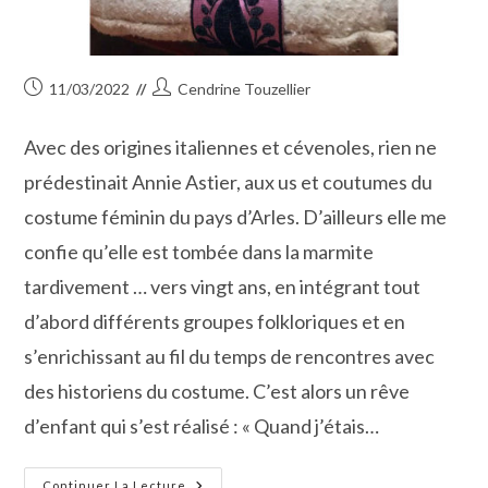
Publication
Auteur/autrice
11/03/2022
Cendrine Touzellier
publiée :
de
la
Avec des origines italiennes et cévenoles, rien ne
publication :
prédestinait Annie Astier, aux us et coutumes du
costume féminin du pays d’Arles. D’ailleurs elle me
confie qu’elle est tombée dans la marmite
tardivement … vers vingt ans, en intégrant tout
d’abord différents groupes folkloriques et en
s’enrichissant au fil du temps de rencontres avec
des historiens du costume. C’est alors un rêve
d’enfant qui s’est réalisé : « Quand j’étais…
À
Continuer La Lecture