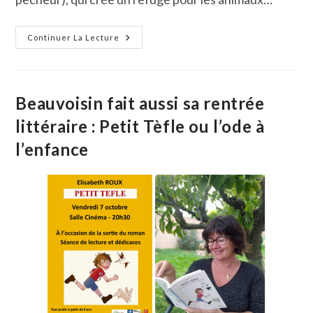
Petit
Continuer La Lecture
Tèfle
Rencontre
Un
Franc
Succès
Pour
Beauvoisin fait aussi sa rentrée
Sa
Première
littéraire : Petit Tèfle ou l’ode à
Présentation
Aux
l’enfance
Beauvoisinois
Et
Sa
Soirée
De
Dédicaces