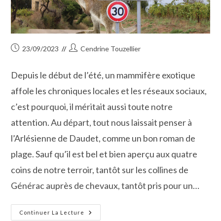
Publication
Auteur/autrice
23/09/2023
Cendrine Touzellier
publiée :
de
la
Depuis le début de l’été, un mammifère exotique
publication :
affole les chroniques locales et les réseaux sociaux,
c’est pourquoi, il méritait aussi toute notre
attention. Au départ, tout nous laissait penser à
l’Arlésienne de Daudet, comme un bon roman de
plage. Sauf qu’il est bel et bien aperçu aux quatre
coins de notre terroir, tantôt sur les collines de
Générac auprès de chevaux, tantôt pris pour un…
Le
Continuer La Lecture
Wallaby