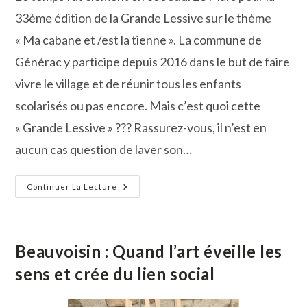
publication :
33ème édition de la Grande Lessive sur le thème
« Ma cabane et /est la tienne ». La commune de
Générac y participe depuis 2016 dans le but de faire
vivre le village et de réunir tous les enfants
scolarisés ou pas encore. Mais c’est quoi cette
« Grande Lessive » ??? Rassurez-vous, il n’est en
aucun cas question de laver son…
À
Continuer La Lecture
Générac,
C’est
La
Grande
Lessive
De
Beauvoisin : Quand l’art éveille les
Printemps !
sens et crée du lien social