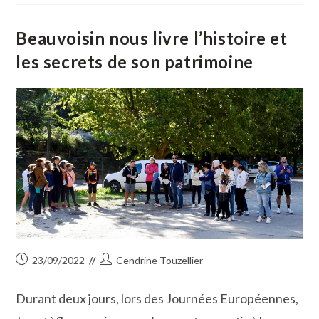
Sa
Rentrée
Littéraire :
Petit
Beauvoisin nous livre l’histoire et
Tèfle
Ou
les secrets de son patrimoine
L’ode
À
L’enfance
Publication
Auteur/autrice
23/09/2022
Cendrine Touzellier
publiée :
de
la
Durant deux jours, lors des Journées Européennes,
publication :