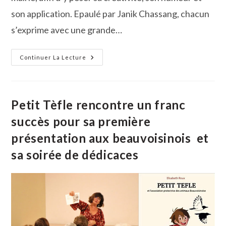
son application. Epaulé par Janik Chassang, chacun
s’exprime avec une grande…
Beauvoisin :
Continuer La Lecture
Quand
L’art
Éveille
Les
Sens
Et
Petit Tèfle rencontre un franc
Crée
Du
succès pour sa première
Lien
Social
présentation aux beauvoisinois et
sa soirée de dédicaces