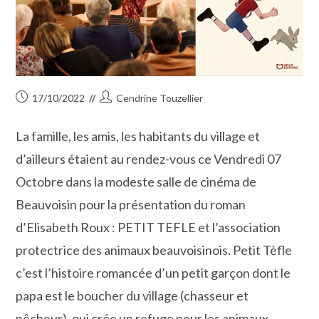
Publication
Auteur/autrice
17/10/2022
Cendrine Touzellier
publiée :
de
la
La famille, les amis, les habitants du village et
publication :
d’ailleurs étaient au rendez-vous ce Vendredi 07
Octobre dans la modeste salle de cinéma de
Beauvoisin pour la présentation du roman
d’Elisabeth Roux : PETIT TEFLE et l’association
protectrice des animaux beauvoisinois. Petit Tèfle
c’est l’histoire romancée d’un petit garçon dont le
papa est le boucher du village (chasseur et
pêcheur), qui crée un refuge pour les animaux…