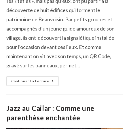
les « tèfles », mais pas qu’eux, ont pu partir à la
découverte de huit édifices qui forment le
patrimoine de Beauvoisin. Par petits groupes et
accompagnés d’un jeune guide amoureux de son
village, ils ont découvert la signalétique installée
pour l’occasion devant ces lieux. Et comme
maintenant on vit avec son temps, un QR Code,
gravé sur les panneaux, permet…
Beauvoisin
Continuer La Lecture
Nous
Livre
L’histoire
Et
Les
Secrets
Jazz au Cailar : Comme une
De
Son
parenthèse enchantée
Patrimoine