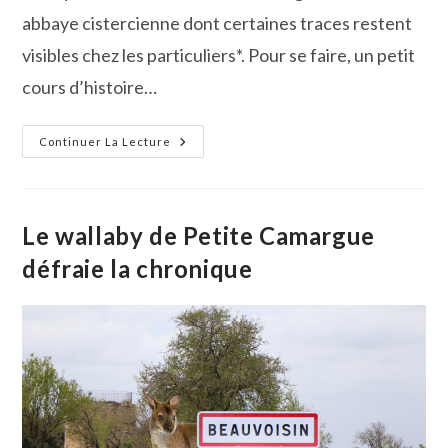
abbaye cistercienne dont certaines traces restent
visibles chez les particuliers*. Pour se faire, un petit
cours d’histoire…
Le
Continuer La Lecture
Hameau
De
Franquevaux
À
L’honneur
Avec
Le wallaby de Petite Camargue
La
Ballade
défraie la chronique
Du
Moine