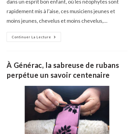
dans un esprit bon enfant, où les néophytes sont
rapidement mis à l’aise, ces musiciens jeunes et
moins jeunes, chevelus et moins chevelus,…
Jazz
Continuer La Lecture
Au
Cailar
:
Comme
Une
Parenthèse
À Générac, la sabreuse de rubans
Enchantée
perpétue un savoir centenaire