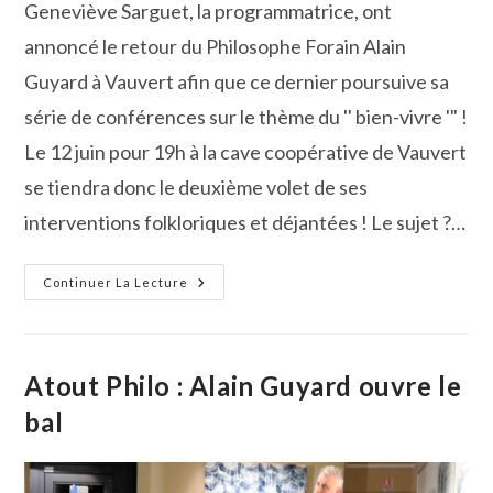
Geneviève Sarguet, la programmatrice, ont
annoncé le retour du Philosophe Forain Alain
Guyard à Vauvert afin que ce dernier poursuive sa
série de conférences sur le thème du '' bien-vivre '" !
Le 12 juin pour 19h à la cave coopérative de Vauvert
se tiendra donc le deuxième volet de ses
interventions folkloriques et déjantées ! Le sujet ?…
L’Association
Continuer La Lecture
Vauverdoise
:
»
Atout
Philo
»
Atout Philo : Alain Guyard ouvre le
Revient
Pour
bal
De
Nouvelles
Aventures