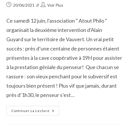
Publication
Auteur/autrice
20/06/2021
Voir Plus
publiée :
de
la
Ce samedi 12 juin, l'association " Atout Philo "
publication :
organisait la deuxième intervention d’Alain
Guyard sur le territoire de Vauvert. Un vrai petit
succès : près d’une centaine de personnes étaient
présentes à la cave coopérative à 19H pour assister
à la prestation géniale du penseur! Que chacun se
rassure : son vieux penchant pour le subversif est
toujours bien présent ! Plus vif que jamais, durant
près d’1h30, le penseur s’est…
Alain
Continuer La Lecture
Guyard
Ou
L’art
De