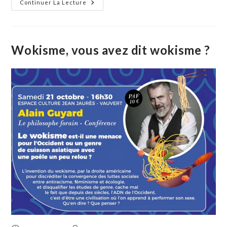
Alain
Continuer La Lecture
Guyard
De
Retour
À
Vauvert
Auprès
Wokisme, vous avez dit wokisme ?
De
L’équipe Atout
Philo Le
Samedi
3
Mai
!