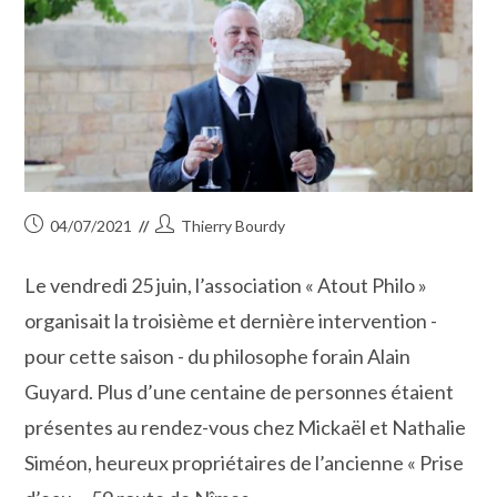
Publication
Auteur/autrice
04/07/2021
Thierry Bourdy
publiée :
de
la
Le vendredi 25 juin, l’association « Atout Philo »
publication :
organisait la troisième et dernière intervention -
pour cette saison - du philosophe forain Alain
Guyard. Plus d’une centaine de personnes étaient
présentes au rendez-vous chez Mickaël et Nathalie
Siméon, heureux propriétaires de l’ancienne « Prise