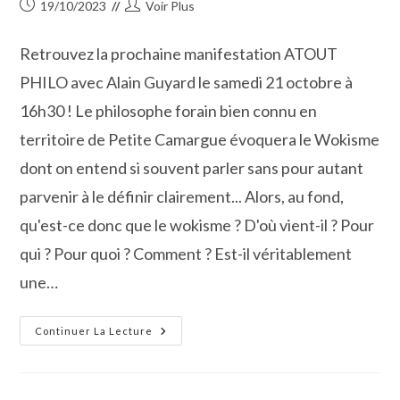
Publication
Auteur/autrice
19/10/2023
Voir Plus
publiée :
de
la
Retrouvez la prochaine manifestation ATOUT
publication :
PHILO avec Alain Guyard le samedi 21 octobre à
16h30 ! Le philosophe forain bien connu en
territoire de Petite Camargue évoquera le Wokisme
dont on entend si souvent parler sans pour autant
parvenir à le définir clairement... Alors, au fond,
qu'est-ce donc que le wokisme ? D'où vient-il ? Pour
qui ? Pour quoi ? Comment ? Est-il véritablement
une…
Wokisme,
Continuer La Lecture
Vous
Avez
Dit
Wokisme
?