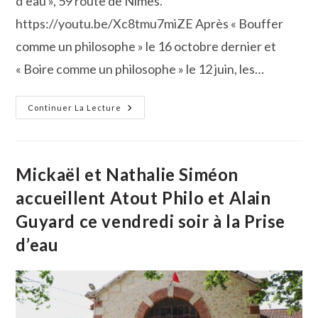
d’eau », 59 route de Nîmes.
https://youtu.be/Xc8tmu7miZE Après « Bouffer
comme un philosophe » le 16 octobre dernier et
« Boire comme un philosophe » le 12 juin, les…
La
Continuer La Lecture
Nourriture,
La
Boisson
Et
Le
Sexe…
Mickaël et Nathalie Siméon
Le
Triptyque
accueillent Atout Philo et Alain
Philosophique
D’Alain
Guyard ce vendredi soir à la Prise
Guyard
d’eau