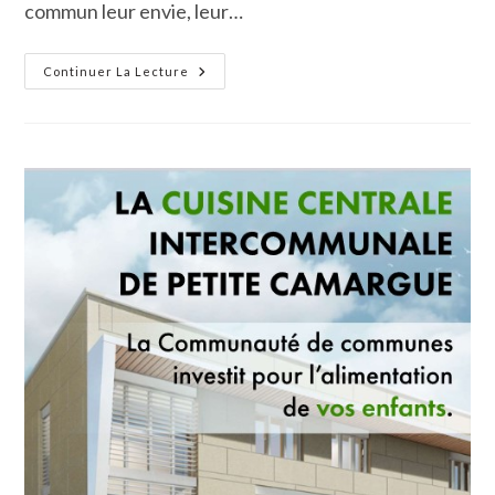
commun leur envie, leur…
Atout
Continuer La Lecture
Philo
:
La
Culture
Dans
Tous
Ses
États