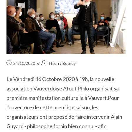
Publication
Auteur/autrice
24/10/2020
Thierry Bourdy
publiée :
de
la
Le Vendredi 16 Octobre 2020 à 19h, la nouvelle
publication :
association Vauverdoise Atout Philo organisait sa
première manifestation culturelle à Vauvert.Pour
l'ouverture de cette première saison, les
organisateurs ont proposé de faire intervenir Alain
Guyard - philosophe forain bien connu - afin