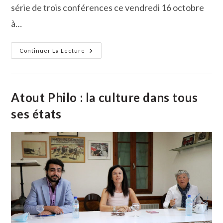
série de trois conférences ce vendredi 16 octobre
à…
Alain
Continuer La Lecture
Guyard,
Le
Philosophe
Forain
Lance
La
Atout Philo : la culture dans tous
Saison
2020-
ses états
2021
D’Atout
Philo