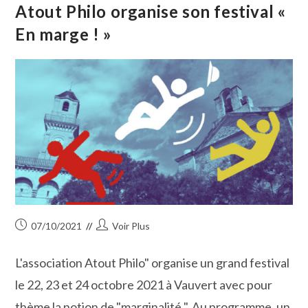
Atout Philo organise son festival «
En marge ! »
Publication
Auteur/autrice
07/10/2021
Voir Plus
publiée :
de
la
L'association Atout Philo" organise un grand festival
publication :
le 22, 23 et 24 octobre 2021 à Vauvert avec pour
thème la notion de "marginalité ". Au programme, un