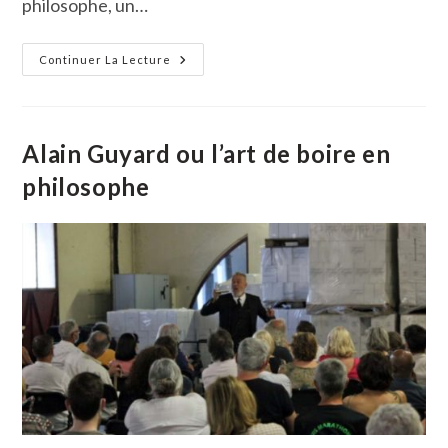
philosophe, un…
Mickaël
Continuer La Lecture
Et
Nathalie
Siméon
Accueillent
Atout
Philo
Alain Guyard ou l’art de boire en
Et
Alain
philosophe
Guyard
Ce
Vendredi
Soir
À
La
Prise
D’eau