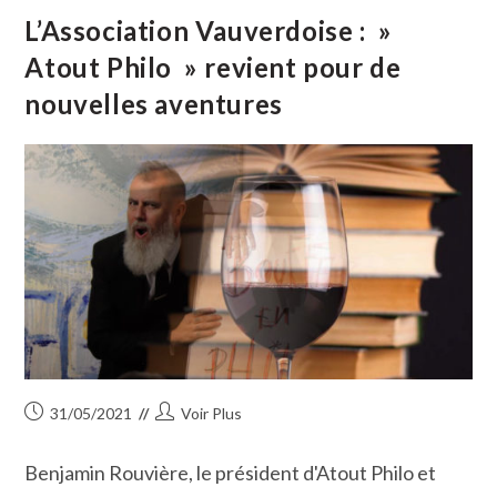
Boire
En
L’Association Vauverdoise : »
Philosophe
Atout Philo » revient pour de
nouvelles aventures
Publication
Auteur/autrice
31/05/2021
Voir Plus
publiée :
de
la
Benjamin Rouvière, le président d'Atout Philo et
publication :