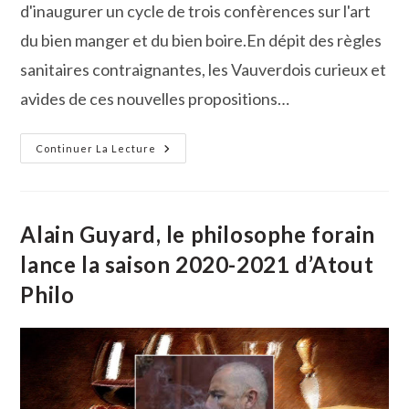
d'inaugurer un cycle de trois confèrences sur l'art
du bien manger et du bien boire.En dépit des règles
sanitaires contraignantes, les Vauverdois curieux et
avides de ces nouvelles propositions…
Atout
Continuer La Lecture
Philo
:
Alain
Guyard
Ouvre
Le
Alain Guyard, le philosophe forain
Bal
lance la saison 2020-2021 d’Atout
Philo