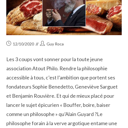
Publication
Auteur/autrice
12/10/2020
Guy Roca
publiée :
de
la
Les 3 coups vont sonner pour la toute jeune
publication :
association Atout Philo. Rendre la philosophie
accessible à tous, c’est l’ambition que portent ses
fondateurs Sophie Benedetto, Geneviève Sarguet
et Benjamin Rouvière. Et qui de mieux placé pour
lancer le sujet épicurien « Bouffer, boire, baiser
comme un philosophe » qu’Alain Guyard ?Le
philosophe forain à la verve argotique entame une