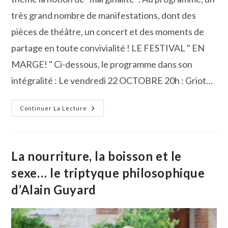
très grand nombre de manifestations, dont des
pièces de théâtre, un concert et des moments de
partage en toute convivialité ! LE FESTIVAL " EN
MARGE! " Ci-dessous, le programme dans son
intégralité : Le vendredi 22 OCTOBRE 20h : Griot…
Atout
Continuer La Lecture
Philo
Organise
Son
Festival
«
En
La nourriture, la boisson et le
Marge
!
sexe… le triptyque philosophique
»
d’Alain Guyard