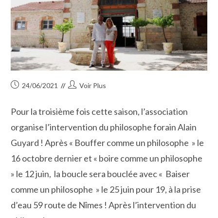
Publication
Auteur/autrice
24/06/2021
Voir Plus
publiée :
de
la
Pour la troisième fois cette saison, l’association
publication :
organise l’intervention du philosophe forain Alain
Guyard ! Après « Bouffer comme un philosophe » le
16 octobre dernier et « boire comme un philosophe
» le 12 juin, la boucle sera bouclée avec « Baiser
comme un philosophe » le 25 juin pour 19, à la prise
d’eau 59 route de Nîmes ! Après l’intervention du