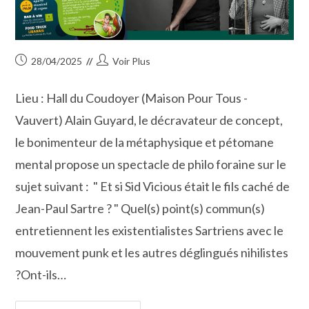
Publication
Auteur/autrice
28/04/2025
Voir Plus
publiée :
de
la
Lieu : Hall du Coudoyer (Maison Pour Tous -
publication :
Vauvert) Alain Guyard, le décravateur de concept,
le bonimenteur de la métaphysique et pétomane
mental propose un spectacle de philo foraine sur le
sujet suivant : " Et si Sid Vicious était le fils caché de
Jean-Paul Sartre ? " Quel(s) point(s) commun(s)
entretiennent les existentialistes Sartriens avec le
mouvement punk et les autres déglingués nihilistes
?Ont-ils…