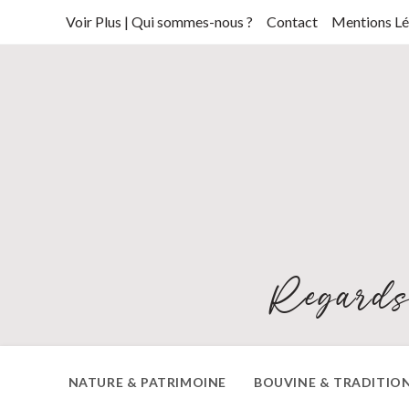
Skip
Voir Plus | Qui sommes-nous ?
Contact
Mentions Lé
to
content
Regards
NATURE & PATRIMOINE
BOUVINE & TRADITIO