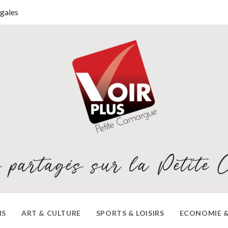
gales
 partagés sur la Petite 
NS
ART & CULTURE
SPORTS & LOISIRS
ECONOMIE &