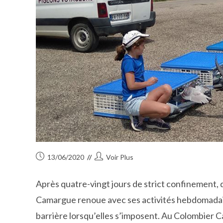
Publication
Auteur/autrice
13/06/2020
Voir Plus
publiée :
de
la
Après quatre-vingt jours de strict confinement, 
publication :
Camargue renoue avec ses activités hebdomadair
barrière lorsqu’elles s’imposent. Au Colombier Ca