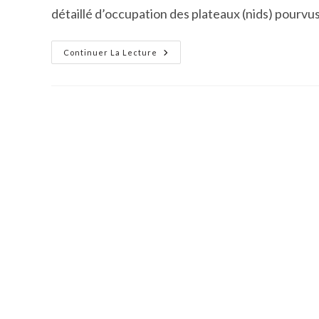
détaillé d’occupation des plateaux (nids) pourvu
Le
Continuer La Lecture
Cailar
:
…
Et
Ils
Eurent
Beaucoup
De
Bébés
Pigeons
!