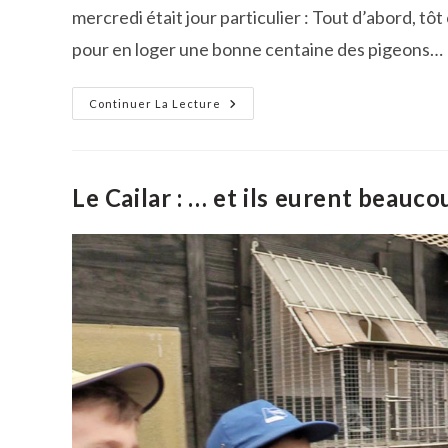
mercredi était jour particulier : Tout d’abord, t
pour en loger une bonne centaine des pigeons…
Un
Continuer La Lecture
Après-
Midi
Au
Colombier
Cailaren
Le Cailar : … et ils eurent beauc