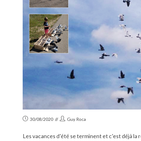
Publication
Auteur/autrice
30/08/2020
Guy Roca
publiée :
de
la
Les vacances d’été se terminent et c’est déjà la 
publication :