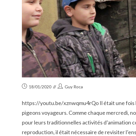
Publication
Auteur/autrice
18/01/2020
Guy Roca
publiée :
de
la
https://youtu.be/xznwqmu4rQo Il était une fois la
publication :
pigeons voyageurs. Comme chaque mercredi, nos
pour leurs traditionnelles activités d’animation c
reproduction, il était nécessaire de revisiter l’e