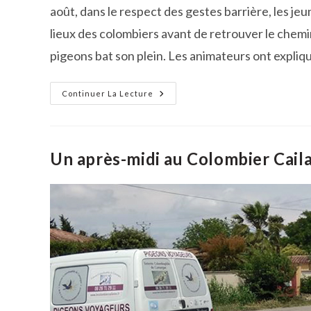
août, dans le respect des gestes barrière, les je
lieux des colombiers avant de retrouver le chemin
pigeons bat son plein. Les animateurs ont expl
Reprise
Continuer La Lecture
Des
Activités
À
L’Entente
Colombophile
De
Un après-midi au Colombier Cail
Camargue