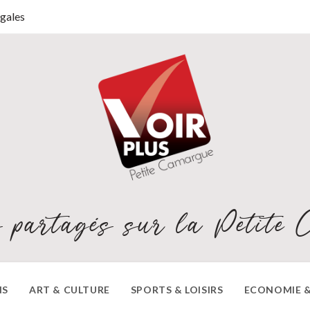
gales
 partagés sur la Petite 
NS
ART & CULTURE
SPORTS & LOISIRS
ECONOMIE &