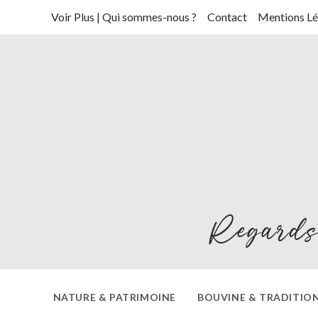
Skip
Voir Plus | Qui sommes-nous ?
Contact
Mentions Lé
to
content
Regards
NATURE & PATRIMOINE
BOUVINE & TRADITIO