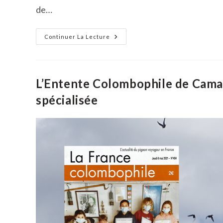
de…
Les
Continuer La Lecture
Ados
De
L’Entente
Colombophile
Solidaires
L’Entente Colombophile de Camar
spécialisée