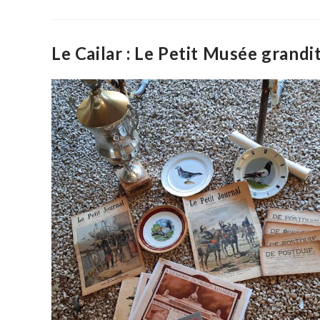
De
Camargue
A
Les
Honneurs
Le Cailar : Le Petit Musée grandit
De
La
Presse
Spécialisée