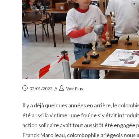
Publication
Auteur/autrice
02/01/2022
Voir Plus
publiée :
de
la
Il y a déjà quelques années en arrière, le colomb
publication :
été aussi la victime : une fouine s’y était introd
action solidaire avait tout aussitôt été engagé
Franck Marolleau, colombophile ariègeois nous ap