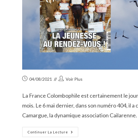
Publication
Auteur/autrice
04/08/2021
Voir Plus
publiée :
de
la
La France Colombophile est certainement le journal
publication :
mois. Le 6 mai dernier, dans son numéro 404, il 
Camargue, la dynamique association Cailarenne.
L’Entente
Continuer La Lecture
Colombophile