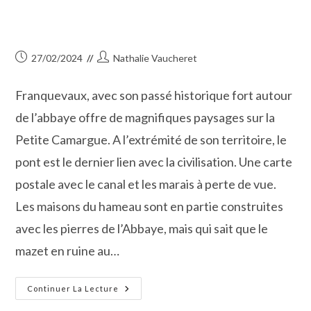
Publication
Auteur/autrice
27/02/2024
Nathalie Vaucheret
publiée :
de
la
Franquevaux, avec son passé historique fort autour
publication :
de l’abbaye offre de magnifiques paysages sur la
Petite Camargue. A l’extrémité de son territoire, le
pont est le dernier lien avec la civilisation. Une carte
postale avec le canal et les marais à perte de vue.
Les maisons du hameau sont en partie construites
avec les pierres de l’Abbaye, mais qui sait que le
mazet en ruine au…
Economie :
Continuer La Lecture
Le
PETR