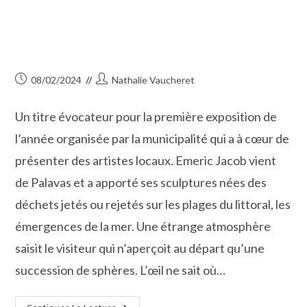
Publication
Auteur/autrice
08/02/2024
Nathalie Vaucheret
publiée :
de
la
Un titre évocateur pour la première exposition de
publication :
l’année organisée par la municipalité qui a à cœur de
présenter des artistes locaux. Emeric Jacob vient
de Palavas et a apporté ses sculptures nées des
déchets jetés ou rejetés sur les plages du littoral, les
émergences de la mer. Une étrange atmosphère
saisit le visiteur qui n’aperçoit au départ qu’une
succession de sphères. L’œil ne sait où…