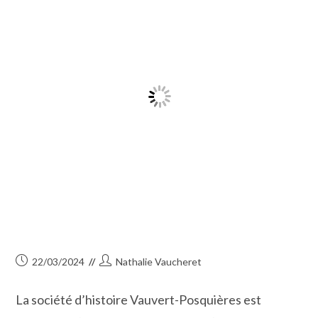
Publication
Auteur/autrice
22/03/2024
Nathalie Vaucheret
publiée :
de
la
La société d’histoire Vauvert-Posquières est
publication :