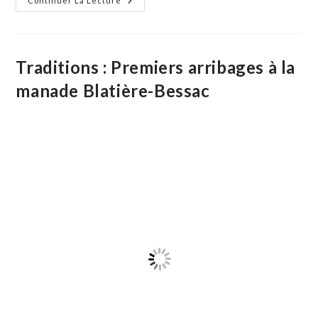
Arts :
Continuer La Lecture
Emeric
Jacob
Expose
À
Vauvert
Traditions : Premiers arribages à la
manade Blatière-Bessac