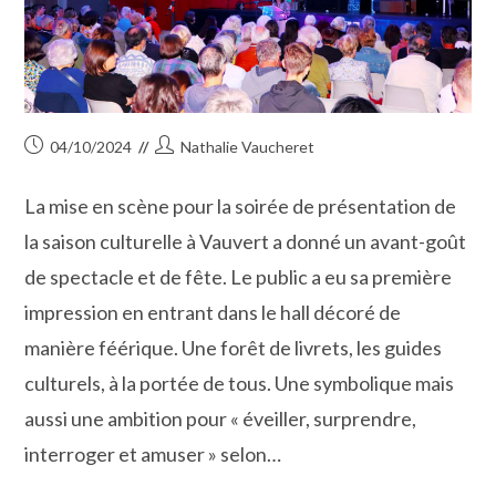
Publication
Auteur/autrice
04/10/2024
Nathalie Vaucheret
publiée :
de
la
La mise en scène pour la soirée de présentation de
publication :
la saison culturelle à Vauvert a donné un avant-goût
de spectacle et de fête. Le public a eu sa première
impression en entrant dans le hall décoré de
manière féérique. Une forêt de livrets, les guides
culturels, à la portée de tous. Une symbolique mais
aussi une ambition pour « éveiller, surprendre,
interroger et amuser » selon…