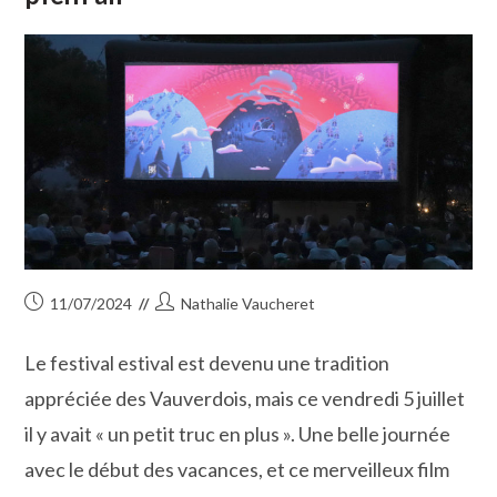
Publication
Auteur/autrice
11/07/2024
Nathalie Vaucheret
publiée :
de
la
Le festival estival est devenu une tradition
publication :
appréciée des Vauverdois, mais ce vendredi 5 juillet
il y avait « un petit truc en plus ». Une belle journée
avec le début des vacances, et ce merveilleux film