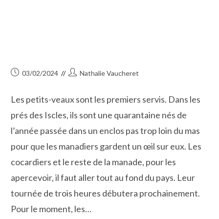
Publication
Auteur/autrice
03/02/2024
Nathalie Vaucheret
publiée :
de
la
Les petits-veaux sont les premiers servis. Dans les
publication :
prés des Iscles, ils sont une quarantaine nés de
l’année passée dans un enclos pas trop loin du mas
pour que les manadiers gardent un œil sur eux. Les
cocardiers et le reste de la manade, pour les
apercevoir, il faut aller tout au fond du pays. Leur
tournée de trois heures débutera prochainement.
Pour le moment, les…