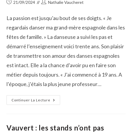
Publication
Auteur/autrice
21/09/2024
Nathalie Vaucheret
publiée :
de
la
La passion est jusqu’au bout de ses doigts. « Je
publication :
regardais danser ma grand-mère espagnole dans les
fêtes de famille. » La danseuse a suivi les pas et
démarré l’enseignement voici trente ans. Son plaisir
de transmettre son amour des danses espagnoles
est intact. Elle a la chance d’avoir pu en faire son
métier depuis toujours. « J’ai commencé à 19 ans. A
l’époque, j’étais la plus jeune professeur…
Traditions :
Continuer La Lecture
Valérie
Sanchez
Transmet
Sa
Passion
Des
Vauvert : les stands n’ont pas
Danses