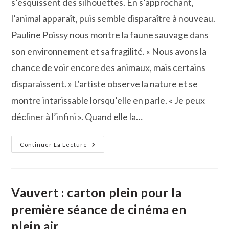
s’esquissent des silhouettes. En s’approchant,
l’animal apparaît, puis semble disparaître à nouveau.
Pauline Poissy nous montre la faune sauvage dans
son environnement et sa fragilité. « Nous avons la
chance de voir encore des animaux, mais certains
disparaissent. » L’artiste observe la nature et se
montre intarissable lorsqu’elle en parle. « Je peux
décliner à l’infini ». Quand elle la…
Arts :
Continuer La Lecture
L’univers
Animalier
De
L’artiste
Pauline
Poissy
Vauvert : carton plein pour la
À
Vauvert
première séance de cinéma en
plein air