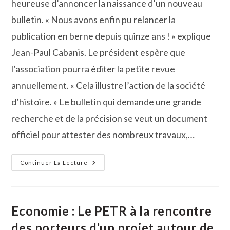
heureuse d’annoncer la naissance d’un nouveau
bulletin. « Nous avons enfin pu relancer la
publication en berne depuis quinze ans ! » explique
Jean-Paul Cabanis. Le président espère que
l’association pourra éditer la petite revue
annuellement. « Cela illustre l’action de la société
d’histoire. » Le bulletin qui demande une grande
recherche et de la précision se veut un document
officiel pour attester des nombreux travaux,…
La
Continuer La Lecture
Société
D’Histoire
De
Vauvert-
Posquières
Publie
Economie : Le PETR à la rencontre
Son
Bulletin
des porteurs d’un projet autour de
N°