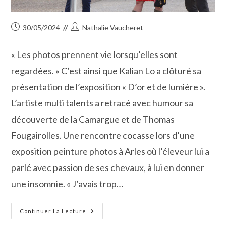
Publication
Auteur/autrice
30/05/2024
Nathalie Vaucheret
publiée :
de
la
« Les photos prennent vie lorsqu’elles sont
publication :
regardées. » C’est ainsi que Kalian Lo a clôturé sa
présentation de l’exposition « D’or et de lumière ».
L’artiste multi talents a retracé avec humour sa
découverte de la Camargue et de Thomas
Fougairolles. Une rencontre cocasse lors d’une
exposition peinture photos à Arles où l’éleveur lui a
parlé avec passion de ses chevaux, à lui en donner
une insomnie. « J’avais trop…
Arts :
Continuer La Lecture
Les
Photographies