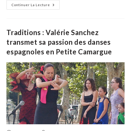
Culture :
Continuer La Lecture
La
Saison
Culturelle
Vauverdoise
Démarre
Par
Traditions : Valérie Sanchez
Une
Soirée
transmet sa passion des danses
Olympienne
espagnoles en Petite Camargue