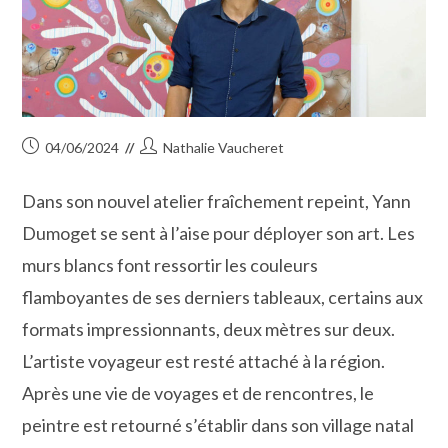
Publication
Auteur/autrice
04/06/2024
Nathalie Vaucheret
publiée :
de
la
Dans son nouvel atelier fraîchement repeint, Yann
publication :
Dumoget se sent à l’aise pour déployer son art. Les
murs blancs font ressortir les couleurs
flamboyantes de ses derniers tableaux, certains aux
formats impressionnants, deux mètres sur deux.
L’artiste voyageur est resté attaché à la région.
Après une vie de voyages et de rencontres, le
peintre est retourné s’établir dans son village natal