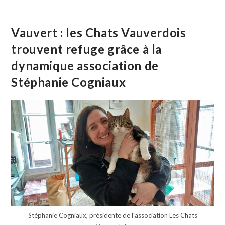
De
Kalian
Lo
Trôneront
Vauvert : les Chats Vauverdois
Un
An
trouvent refuge grâce à la
Place
De
dynamique association de
L’Aficion
À
Vauvert
Stéphanie Cogniaux
Stéphanie Cogniaux, présidente de l'association Les Chats