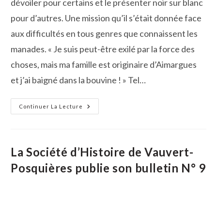
dévoiler pour certains et le présenter noir sur blanc
pour d’autres. Une mission qu’il s’était donnée face
aux difficultés en tous genres que connaissent les
manades. « Je suis peut-être exilé par la force des
choses, mais ma famille est originaire d’Aimargues
et j’ai baigné dans la bouvine ! » Tel…
Traditions :
Continuer La Lecture
Le
Métier
De
Manadier
Sous
La
La Société d’Histoire de Vauvert-
Loupe
De
Posquières publie son bulletin N° 9
Dominique
Paret