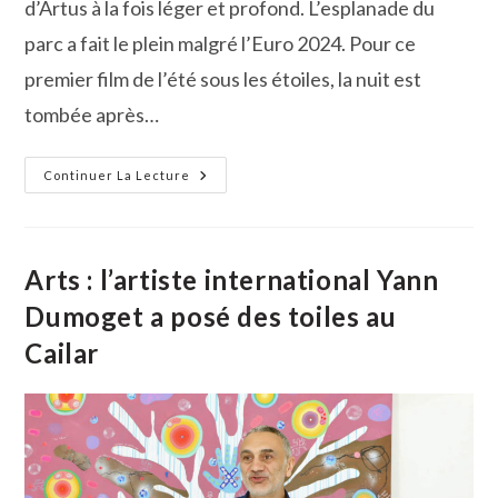
d’Artus à la fois léger et profond. L’esplanade du
parc a fait le plein malgré l’Euro 2024. Pour ce
premier film de l’été sous les étoiles, la nuit est
tombée après…
Vauvert :
Continuer La Lecture
Carton
Plein
Pour
La
Première
Séance
Arts : l’artiste international Yann
De
Cinéma
Dumoget a posé des toiles au
En
Plein
Cailar
Air