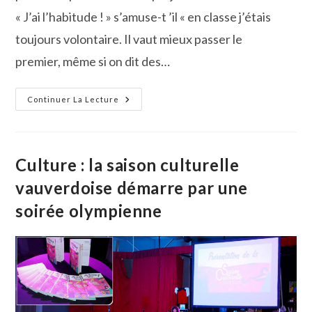
« J’ai l’habitude ! » s’amuse-t ’il « en classe j’étais
toujours volontaire. Il vaut mieux passer le
premier, même si on dit des…
Au
Continuer La Lecture
Village
Des
Brocanteurs
Les
Flippers
Et
Culture : la saison culturelle
Juke-
Boxes
vauverdoise démarre par une
De
Michel
soirée olympienne
Vernat