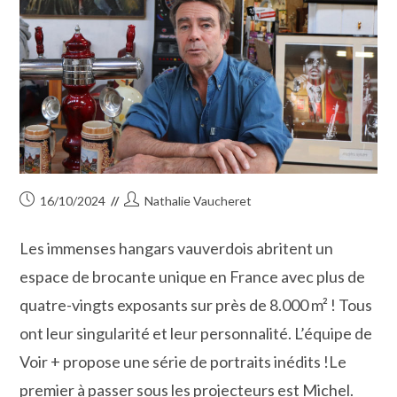
Publication
Auteur/autrice
16/10/2024
Nathalie Vaucheret
publiée :
de
la
Les immenses hangars vauverdois abritent un
publication :
espace de brocante unique en France avec plus de
quatre-vingts exposants sur près de 8.000 m² ! Tous
ont leur singularité et leur personnalité. L’équipe de
Voir + propose une série de portraits inédits !Le
premier à passer sous les projecteurs est Michel.