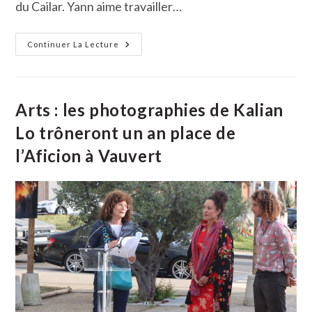
du Cailar. Yann aime travailler…
Arts :
Continuer La Lecture
L’artiste
International
Yann
Dumoget
A
Posé
Arts : les photographies de Kalian
Des
Toiles
Lo trôneront un an place de
Au
Cailar
l’Aficion à Vauvert