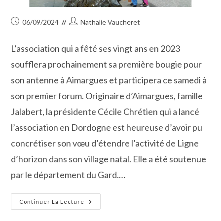
Publication
Auteur/autrice
06/09/2024
Nathalie Vaucheret
publiée :
de
la
L’association qui a fêté ses vingt ans en 2023
publication :
soufflera prochainement sa première bougie pour
son antenne à Aimargues et participera ce samedi à
son premier forum. Originaire d’Aimargues, famille
Jalabert, la présidente Cécile Chrétien qui a lancé
l’association en Dordogne est heureuse d’avoir pu
concrétiser son vœu d’étendre l’activité de Ligne
d’horizon dans son village natal. Elle a été soutenue
par le département du Gard.…
Aimargues :
Continuer La Lecture
Premier
Forum