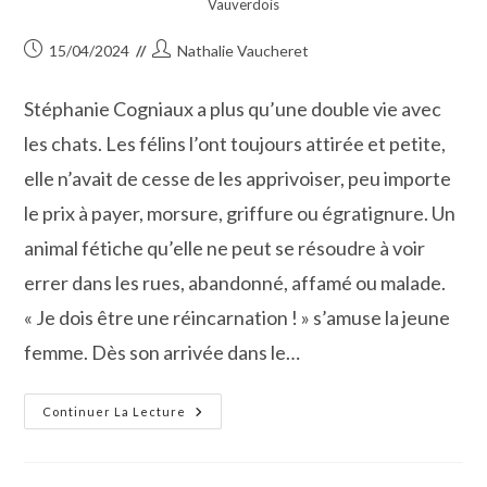
Vauverdois
Publication
Auteur/autrice
15/04/2024
Nathalie Vaucheret
publiée :
de
la
Stéphanie Cogniaux a plus qu’une double vie avec
publication :
les chats. Les félins l’ont toujours attirée et petite,
elle n’avait de cesse de les apprivoiser, peu importe
le prix à payer, morsure, griffure ou égratignure. Un
animal fétiche qu’elle ne peut se résoudre à voir
errer dans les rues, abandonné, affamé ou malade.
« Je dois être une réincarnation ! » s’amuse la jeune
femme. Dès son arrivée dans le…
Vauvert :
Continuer La Lecture
Les
Chats
Vauverdois
Trouvent