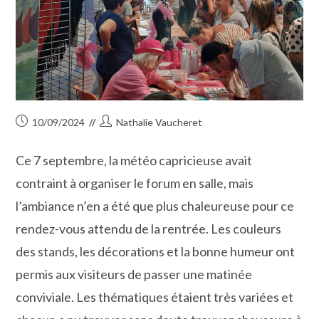
Publication
Auteur/autrice
10/09/2024
Nathalie Vaucheret
publiée :
de
la
Ce 7 septembre, la météo capricieuse avait
publication :
contraint à organiser le forum en salle, mais
l’ambiance n’en a été que plus chaleureuse pour ce
rendez-vous attendu de la rentrée. Les couleurs
des stands, les décorations et la bonne humeur ont
permis aux visiteurs de passer une matinée
conviviale. Les thématiques étaient très variées et