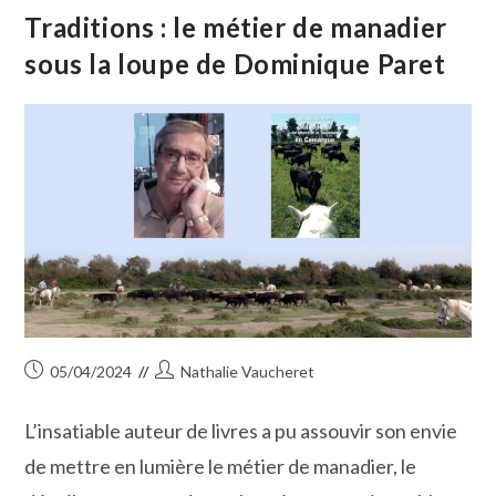
Refuge
Grâce
Traditions : le métier de manadier
À
La
sous la loupe de Dominique Paret
Dynamique
Association
De
Stéphanie
Cogniaux
Publication
Auteur/autrice
05/04/2024
Nathalie Vaucheret
publiée :
de
la
L’insatiable auteur de livres a pu assouvir son envie
publication :
de mettre en lumière le métier de manadier, le