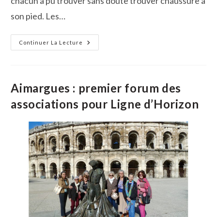
chacun a pu trouver sans doute trouver chaussure à
son pied. Les…
À
Continuer La Lecture
La
Rencontre
Des
Associations
À
Aimargues
Aimargues : premier forum des
associations pour Ligne d’Horizon