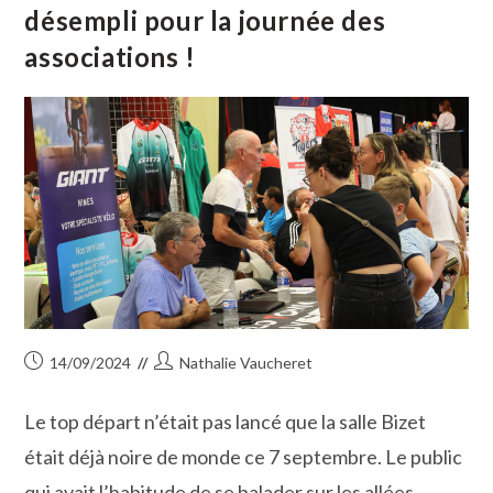
Espagnoles
désempli pour la journée des
En
Petite
associations !
Camargue
Publication
Auteur/autrice
14/09/2024
Nathalie Vaucheret
publiée :
de
la
Le top départ n’était pas lancé que la salle Bizet
publication :
était déjà noire de monde ce 7 septembre. Le public
qui avait l’habitude de se balader sur les allées