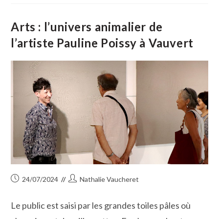
Des
Associations
Pour
Ligne
Arts : l’univers animalier de
D’Horizon
l’artiste Pauline Poissy à Vauvert
Publication
Auteur/autrice
24/07/2024
Nathalie Vaucheret
publiée :
de
la
Le public est saisi par les grandes toiles pâles où
publication :