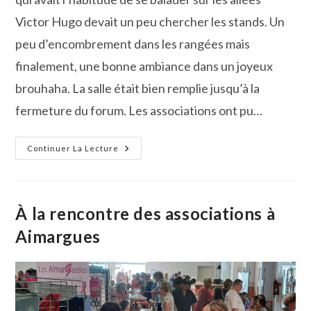
Victor Hugo devait un peu chercher les stands. Un
peu d’encombrement dans les rangées mais
finalement, une bonne ambiance dans un joyeux
brouhaha. La salle était bien remplie jusqu’à la
fermeture du forum. Les associations ont pu…
Vauvert :
Continuer La Lecture
Les
Stands
N’ont
Pas
Désempli Pour
La
À la rencontre des associations à
Journée
Des
Aimargues
Associations
!