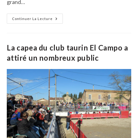
grand…
Retour
Continuer La Lecture
En
Images
Sur
La
Fête
Votive
La capea du club taurin El Campo a
De
Gallician
attiré un nombreux public
2023