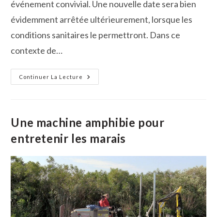
événement convivial. Une nouvelle date sera bien
évidemment arrêtée ultérieurement, lorsque les
conditions sanitaires le permettront. Dans ce
contexte de…
Gallician
Continuer La Lecture
Ne
Pourra
Être
À
La
Fête
Une machine amphibie pour
Cet
Automne
entretenir les marais