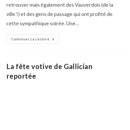
retrouver mais également des Vauverdois (de la
ville !) et des gens de passage qui ont profité de
cette sympathique soirée. Une…
Gallician
Continuer La Lecture
:
Belle
Soirée
Familiale
Et
Conviviale
La fête votive de Gallician
Dans
Les
reportée
Arènes