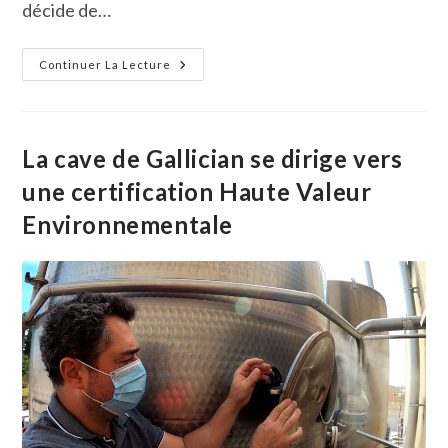
décide de…
Une
Continuer La Lecture
Machine
Amphibie
Pour
Entretenir
Les
Marais
La cave de Gallician se dirige vers
une certification Haute Valeur
Environnementale