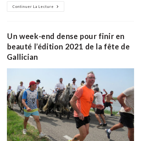
La
Continuer La Lecture
Capea
Du
Club
Taurin
El
Campo
Un week-end dense pour finir en
A
Attiré
beauté l’édition 2021 de la fête de
Un
Nombreux
Gallician
Public