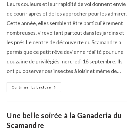
la
Leurs couleurs et leur rapidité de vol donnent envie
publication :
de courir après et de les approcher pour les admirer.
Cette année, elles semblent être particulièrement
nombreuses, virevoltant partout dans les jardins et
les prés.Le centre de découverte du Scamandre a
permis que ce petit rêve devienne réalité pour une
douzaine de privilégiés mercredi 16 septembre. Ils
ont pu observer ces insectes à loisir et même de…
La
Continuer La Lecture
Libellule,
Petit
Monstre
Ou
Fée,
Le
Une belle soirée à la Ganaderia du
Scamandre
Nous
Scamandre
Les
Fait
Découvrir