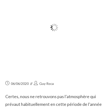
Publication
Auteur/autrice
06/06/2020
Guy Roca
publiée :
de
la
Certes, nous ne retrouvons pas l’atmosphère qui
publication :
prévaut habituellement en cette période de l’année