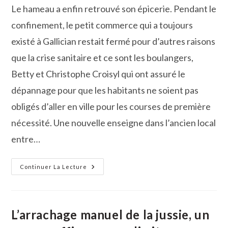
la
Le hameau a enfin retrouvé son épicerie. Pendant le
publication :
confinement, le petit commerce qui a toujours
existé à Gallician restait fermé pour d’autres raisons
que la crise sanitaire et ce sont les boulangers,
Betty et Christophe Croisyl qui ont assuré le
dépannage pour que les habitants ne soient pas
obligés d’aller en ville pour les courses de première
nécessité. Une nouvelle enseigne dans l’ancien local
entre…
L’épicerie
Continuer La Lecture
De
Gallician
A
Rouvert,
«
Lou
L’arrachage manuel de la jussie, un
Cat
»