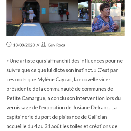
Publication
Auteur/autrice
13/08/2020
Guy Roca
publiée :
de
la
« Une artiste qui s’affranchit des influences pour ne
publication :
suivre que ce que lui dicte son instinct. » C’est par
ces mots que Mylène Cayzac, la nouvelle vice-
présidente de la communauté de communes de
Petite Camargue, a conclu son intervention lors du
vernissage de l’exposition de Josiane Delranc. La
capitainerie du port de plaisance de Gallician
accueille du 4 au 31 août les toiles et créations de