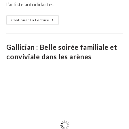
l’artiste autodidacte…
Josiane
Continuer La Lecture
Delranc,
Une
Artiste
Qui
S’affranchit
Des
Gallician : Belle soirée familiale et
Influences
conviviale dans les arènes