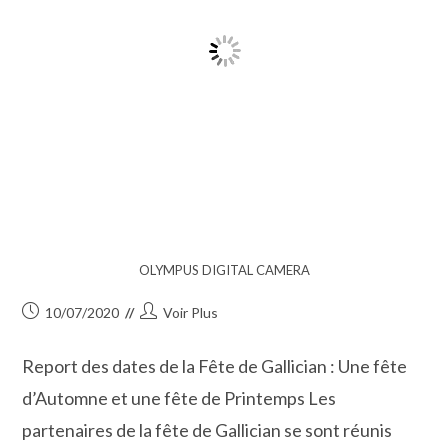
OLYMPUS DIGITAL CAMERA
Publication
Auteur/autrice
10/07/2020
Voir Plus
publiée :
de
la
Report des dates de la Fête de Gallician : Une fête
publication :
d’Automne et une fête de Printemps Les
partenaires de la fête de Gallician se sont réunis