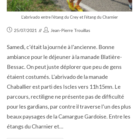
L'abrivado entre l'étang du Crey et l'étang du Charnier
Publication
Auteur/autrice
25/07/2021
Jean-Pierre Trouillas
publiée :
de
la
Samedi, c’était la journée à l’ancienne. Bonne
publication :
ambiance pour le déjeuner à la manade Blatière-
Bessac. On peut juste déplorer que peu de gens
étaient costumés. L’abrivado de la manade
Chaballier est parti des Iscles vers 11h15mn. Le
parcours, rectiligne ne présente pas de difficulté
pour les gardians, par contre il traverse l’un des plus
beaux paysages de la Camargue Gardoise. Entre les
étangs du Charnier et…