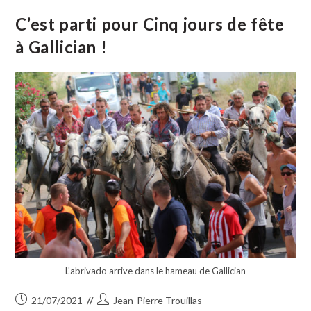
Son
Plein !
C’est parti pour Cinq jours de fête
à Gallician !
L'abrivado arrive dans le hameau de Gallician
Publication
Auteur/autrice
21/07/2021
Jean-Pierre Trouillas