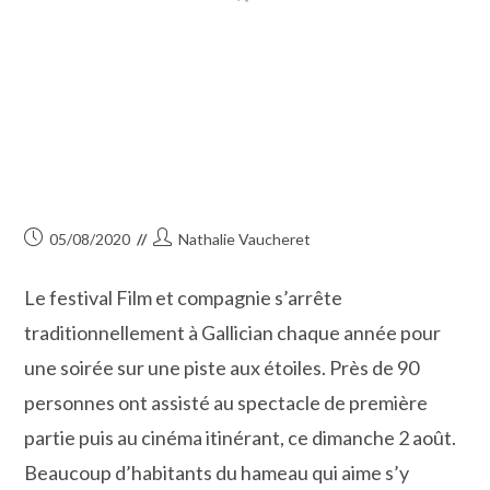
Publication
Auteur/autrice
05/08/2020
Nathalie Vaucheret
publiée :
de
la
Le festival Film et compagnie s’arrête
publication :
traditionnellement à Gallician chaque année pour
une soirée sur une piste aux étoiles. Près de 90
personnes ont assisté au spectacle de première
partie puis au cinéma itinérant, ce dimanche 2 août.
Beaucoup d’habitants du hameau qui aime s’y