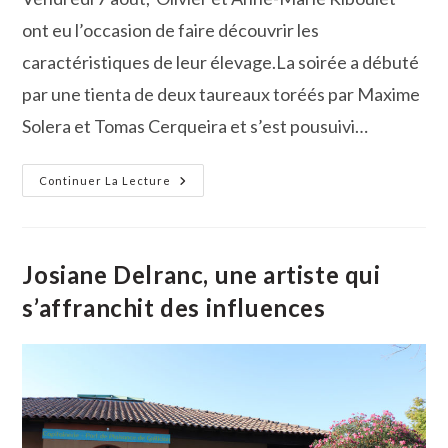
ont eu l’occasion de faire découvrir les
caractéristiques de leur élevage.La soirée a débuté
par une tienta de deux taureaux toréés par Maxime
Solera et Tomas Cerqueira et s’est pousuivi…
Une
Continuer La Lecture
Belle
Soirée
À
La
Ganaderia
Du
Josiane Delranc, une artiste qui
Scamandre
s’affranchit des influences