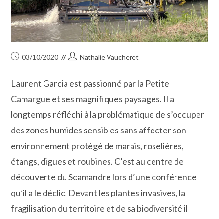
Publication
Auteur/autrice
03/10/2020
Nathalie Vaucheret
publiée :
de
la
Laurent Garcia est passionné par la Petite
publication :
Camargue et ses magnifiques paysages. Il a
longtemps réfléchi à la problématique de s’occuper
des zones humides sensibles sans affecter son
environnement protégé de marais, roselières,
étangs, digues et roubines. C’est au centre de
découverte du Scamandre lors d’une conférence
qu’il a le déclic. Devant les plantes invasives, la
fragilisation du territoire et de sa biodiversité il