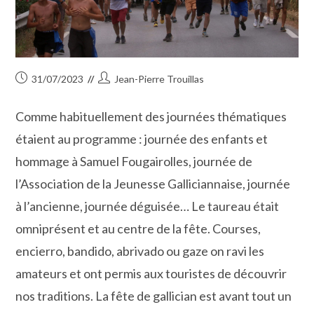
Publication
Auteur/autrice
31/07/2023
Jean-Pierre Trouillas
publiée :
de
la
Comme habituellement des journées thématiques
publication :
étaient au programme : journée des enfants et
hommage à Samuel Fougairolles, journée de
l’Association de la Jeunesse Galliciannaise, journée
à l’ancienne, journée déguisée… Le taureau était
omniprésent et au centre de la fête. Courses,
encierro, bandido, abrivado ou gaze on ravi les
amateurs et ont permis aux touristes de découvrir
nos traditions. La fête de gallician est avant tout un