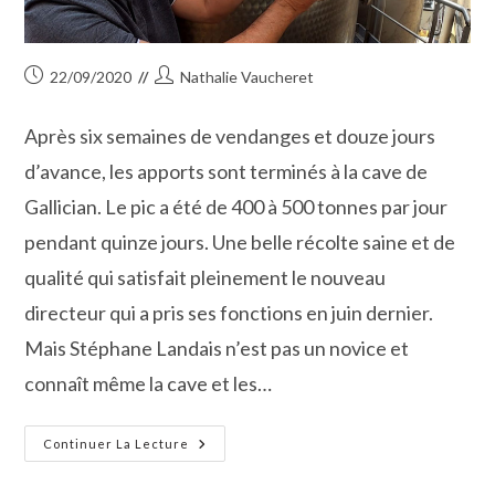
Publication
Auteur/autrice
22/09/2020
Nathalie Vaucheret
publiée :
de
la
Après six semaines de vendanges et douze jours
publication :
d’avance, les apports sont terminés à la cave de
Gallician. Le pic a été de 400 à 500 tonnes par jour
pendant quinze jours. Une belle récolte saine et de
qualité qui satisfait pleinement le nouveau
directeur qui a pris ses fonctions en juin dernier.
Mais Stéphane Landais n’est pas un novice et
connaît même la cave et les…
La
Continuer La Lecture
Cave
De
Gallician