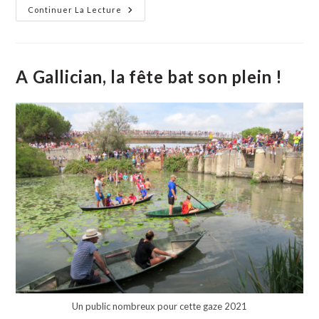
Un
Continuer La Lecture
Week-
End
Dense
Pour
Finir
En
A Gallician, la fête bat son plein !
Beauté
L’édition
2021
De
La
Fête
De
Gallician
Un public nombreux pour cette gaze 2021