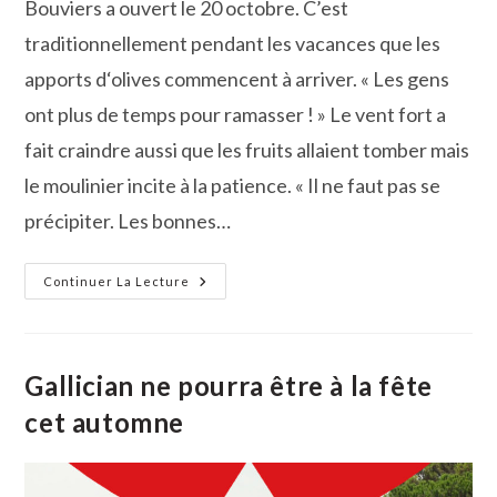
Bouviers a ouvert le 20 octobre. C’est
traditionnellement pendant les vacances que les
apports d‘olives commencent à arriver. « Les gens
ont plus de temps pour ramasser ! » Le vent fort a
fait craindre aussi que les fruits allaient tomber mais
le moulinier incite à la patience. « Il ne faut pas se
précipiter. Les bonnes…
Le
Continuer La Lecture
Moulin
Des
Bouviers
Est
Ouvert
!
Gallician ne pourra être à la fête
cet automne