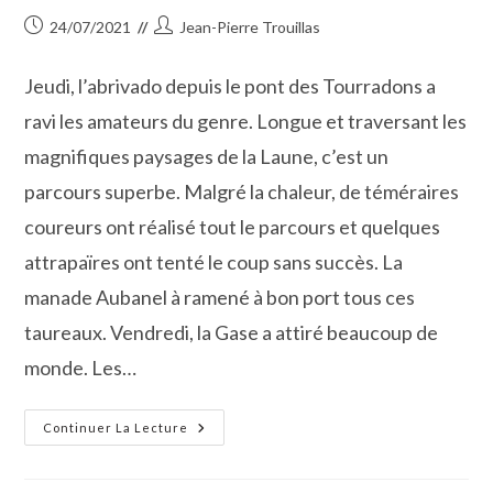
Publication
Auteur/autrice
24/07/2021
Jean-Pierre Trouillas
publiée :
de
la
Jeudi, l’abrivado depuis le pont des Tourradons a
publication :
ravi les amateurs du genre. Longue et traversant les
magnifiques paysages de la Laune, c’est un
parcours superbe. Malgré la chaleur, de téméraires
coureurs ont réalisé tout le parcours et quelques
attrapaïres ont tenté le coup sans succès. La
manade Aubanel à ramené à bon port tous ces
taureaux. Vendredi, la Gase a attiré beaucoup de
monde. Les…
A
Continuer La Lecture
Gallician,
La
Fête
Bat