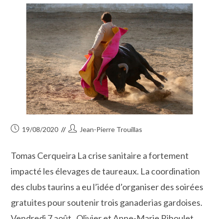
Publication
Auteur/autrice
19/08/2020
Jean-Pierre Trouillas
publiée :
de
la
Tomas Cerqueira La crise sanitaire a fortement
publication :
impacté les élevages de taureaux. La coordination
des clubs taurins a eu l’idée d’organiser des soirées
gratuites pour soutenir trois ganaderias gardoises.
Vendredi 7 août, Olivier et Anne-Marie Riboulet