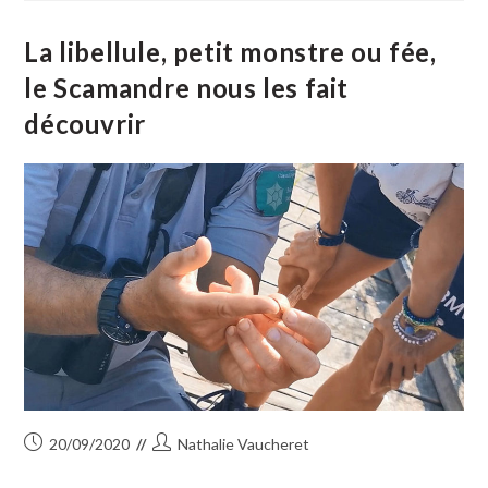
Se
Dirige
Vers
La libellule, petit monstre ou fée,
Une
Certification
le Scamandre nous les fait
Haute
Valeur
découvrir
Environnementale
Publication
Auteur/autrice
20/09/2020
Nathalie Vaucheret
publiée :
de