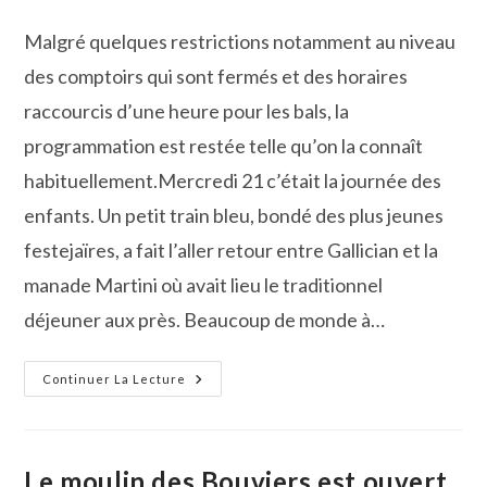
publiée :
de
la
Malgré quelques restrictions notamment au niveau
publication :
des comptoirs qui sont fermés et des horaires
raccourcis d’une heure pour les bals, la
programmation est restée telle qu’on la connaît
habituellement.Mercredi 21 c’était la journée des
enfants. Un petit train bleu, bondé des plus jeunes
festejaïres, a fait l’aller retour entre Gallician et la
manade Martini où avait lieu le traditionnel
déjeuner aux près. Beaucoup de monde à…
C’est
Continuer La Lecture
Parti
Pour
Cinq
Jours
De
Fête
Le moulin des Bouviers est ouvert
À