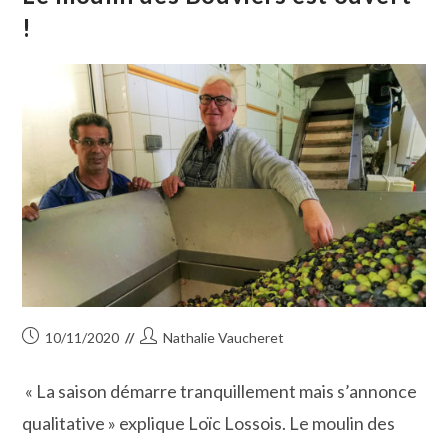
Gallician !
!
Publication
Auteur/autrice
10/11/2020
Nathalie Vaucheret
publiée :
de
la
« La saison démarre tranquillement mais s’annonce
publication :
qualitative » explique Loïc Lossois. Le moulin des