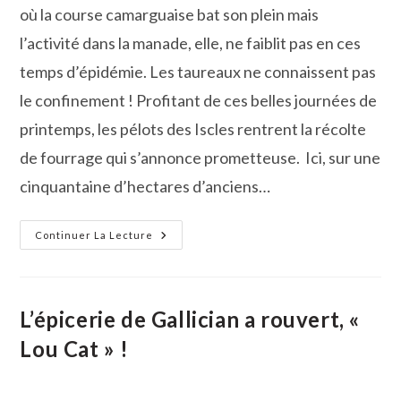
où la course camarguaise bat son plein mais
l’activité dans la manade, elle, ne faiblit pas en ces
temps d’épidémie. Les taureaux ne connaissent pas
le confinement ! Profitant de ces belles journées de
printemps, les pélots des Iscles rentrent la récolte
de fourrage qui s’annonce prometteuse. Ici, sur une
cinquantaine d’hectares d’anciens…
Pendant
Continuer La Lecture
L’épidémie,
La
Vie
Continue
Dans
La
L’épicerie de Gallician a rouvert, «
Manade…
Lou Cat » !